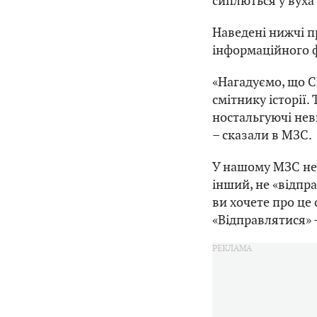
сиплються у вуха 
Наведені нижчі п
інформаційного ф
«Нагадуємо, що С
смітнику історії.
ностальгуючі неви
– сказали в МЗС.
У нашому МЗС не з
інший, не «відпр
ви хочете про це
«Відправлятися» –