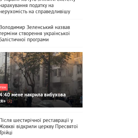
нарахування податку на
нерухомість на справедливішу
Володимир Зеленський назвав
терміни створення української
балістичної програми
ртаж
4:40 мене накрила вибухова
ля»
Після шестирічної реставрації у
Жовкві відкрили церкву Пресвятої
Трійці