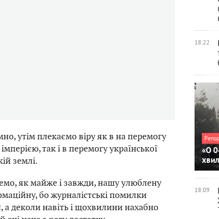
18:22
мно, утім плекаємо віру як в на перемогу
Репо
мперією, так і в перемогу української
«О 0
ій землі.
хви
емо, як майже і завжди, нашу улюблену
18:09
рмаційну, бо журналістські помилки
 а деколи навіть і щохвилини нахабно