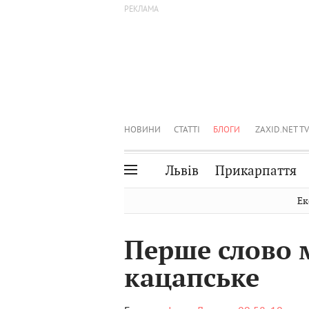
НОВИНИ
СТАТТІ
БЛОГИ
ZAXID.NET TV
Львів
Прикарпаття
Івано-Франківськ
Рівне
Ек
Тернопіль
Львів
Перше слово 
Волинь
Чернівці
кацапське
Закарпаття
Шептицький