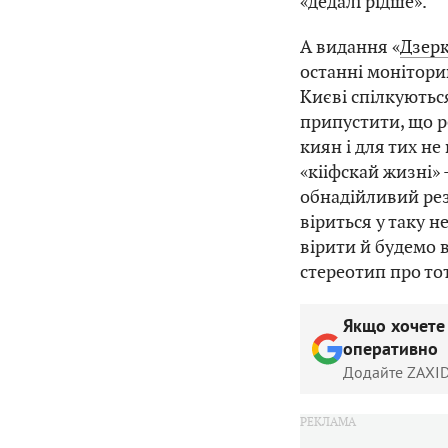
«дедалі рідше».
А видання «
Дзер
останні монітори
Києві спілкуютьс
припустити, що р
киян і для тих не
«кііфскай жизні»
обнадійливий резу
віриться у таку н
вірити й будемо 
стереотип про то
Якщо хочете
оперативно
Додайте ZAXID