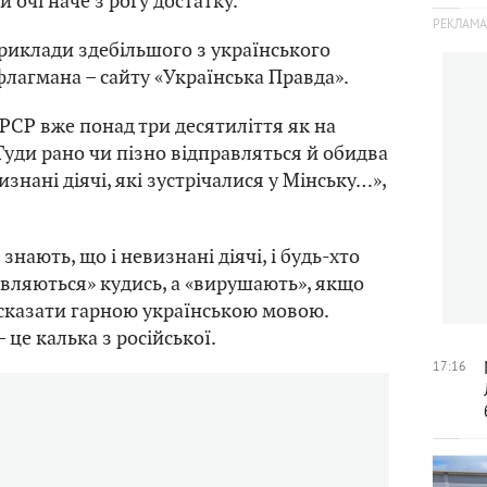
й очі наче з рогу достатку.
риклади здебільшого з українського
лагмана – сайту «Українська Правда».
РСР вже понад три десятиліття як на
 Туди рано чи пізно відправляться й обидва
знані діячі, які зустрічалися у Мінську…»,
нають, що і невизнані діячі, і будь-хто
авляються» кудись, а «вирушають», якщо
 сказати гарною українською мовою.
 це калька з російської.
17:16