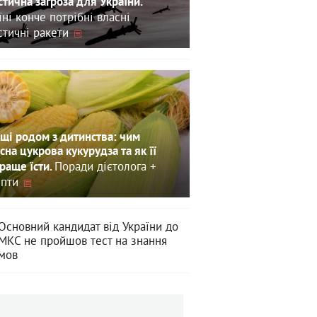
стична загроза для України.
їні конче потрібні власні
стичні ракети
щі родом з дитинства: чим
сна цукрова кукурудза та як її
Поради дієтолога +
раще їсти.
пти
Основний кандидат від України до
МКС не пройшов тест на знання
мов