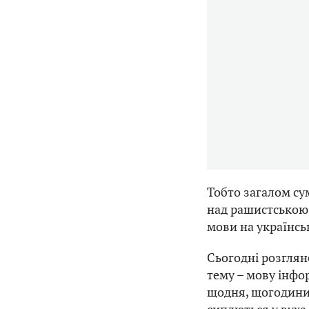
Тобто загалом су
над рашистською і
мови на українськ
Сьогодні розглян
тему – мову інфо
щодня, щогодини,