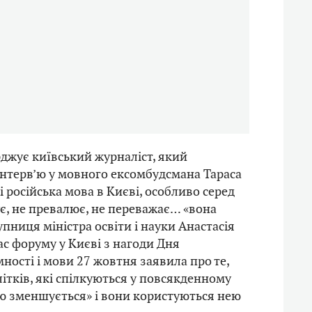
рджує київський журналіст, який
нтерв’ю у мовного ексомбудсмана Тараса
 російська мова в Києві, особливо серед
ує, не превалює, не переважає… «вона
упниця міністра освіти і науки Анастасія
ас форуму у Києві з нагоди Дня
ності і мови 27 жовтня заявила про те,
літків, які спілкуються у повсякденному
ю зменшується» і вони користуються нею