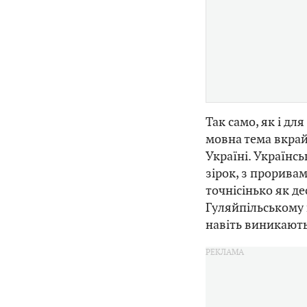
Так само, як і дл
мовна тема вкрай
Україні. Українс
зірок, з проривам
точнісінько як д
Гуляйпільському 
навіть виникають