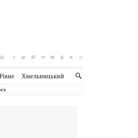
ІЙ
Рівне
Хмельницький
Словко
Культура
вʼя
Рецепти
Здоров'я
Спорт
Краєзнавство
Нерухомість
Домашні тварини