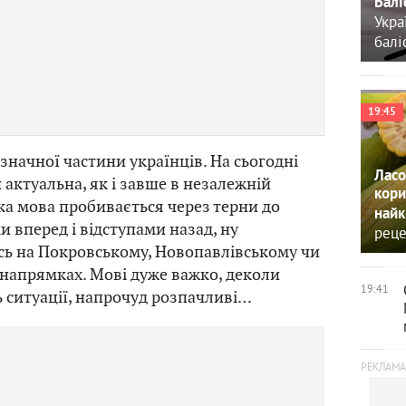
Балі
Укра
балі
19:45
я значної частини українців. На сьогодні
Ласо
 актуальна, як і завше в незалежній
кори
ька мова пробивається через терни до
найк
и вперед і відступами назад, ну
реце
есь на Покровському, Новопавлівському чи
напрямках. Мові дуже важко, деколи
19:41
 ситуації, напрочуд розпачливі…