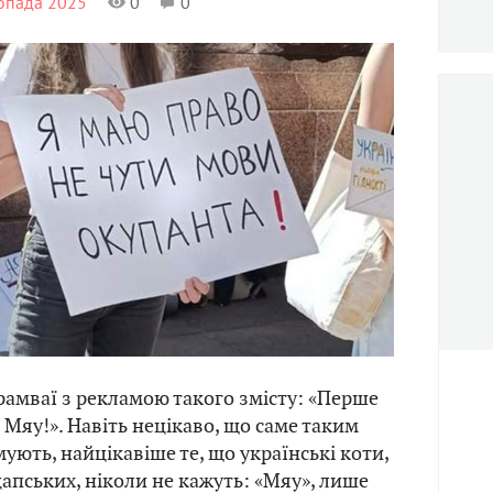
топада 2025
0
0
рамваї з рекламою такого змісту: «Перше
 Мяу!». Навіть нецікаво, що саме таким
ують, найцікавіше те, що українські коти,
цапських, ніколи не кажуть: «Мяу», лише