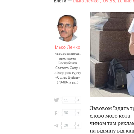
—
Блоги
Ілько Лемко ,
09:58, 10 лис
Ілько Лемко
львовознавець,
президент
Республіки
Святого Саду і
лідер рок-гурту
«Супер Вуйки»
(70-80-ті рр.)
11
Львовом їздять т
50
слово мого кота –
чином там реклам
28
на відміну від ка