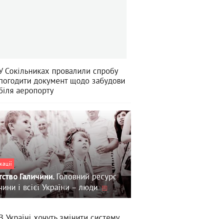
У Сокільниках провалили спробу
погодити документ щодо забудови
біля аеропорту
кації
Головний ресурс
тство Галичини.
чини і всієї України – люди
В Україні хочуть змінити систему