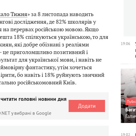
кало Тижня
» за 8 листопада наводить
нгові дослідження, де 82% школярів у
я на перервах російською мовою. Якщо
ешта 18% спілкуються українською, то для
 киян, які добре обізнані з реаліями
19:06
 – це приголомшливо позитивний і
льтат для української мови, і навіть не
еймовірну фантастику, утім хочеться
вірити, бо навіть і 18% руйнують звичний
тально російськомовний Київ.
 читати головні новини дня
Публі
Додати
Бага
.NET у вибрані в Google
Гали
19:02