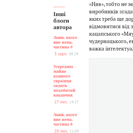
«Няв», тобто не м
виробників згада
Інші
яких треба ще дор
блоги
відмовитися від 
автора
кацапського «Мяу
Львів, якого
чудернацького, е
вже нема,
частина 9
важка інтелектуа
3 серп,
08:29
Усередині
майже
кожного
українця
сидить
недобитий
кацапчик
27 лип,
14:27
Львів, якого
вже нема,
частина 8
20 лип,
12:09