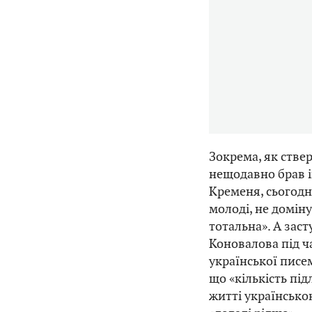
Зокрема, як стве
нещодавно брав і
Кременя, сьогодні
молоді, не домін
тотальна». А заст
Коновалова під ч
української писем
що «кількість під
житті українсько