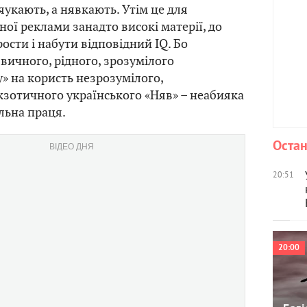
яукають, а нявкають. Утім це для
ної реклами занадто високі матерії, до
ости і набути відповідний IQ. Бо
звичного, рідного, зрозумілого
» на користь незрозумілого,
кзотичного українського «Няв» – неабияка
льна праця.
Остан
ВІДЕО ДНЯ
20:51
20:00