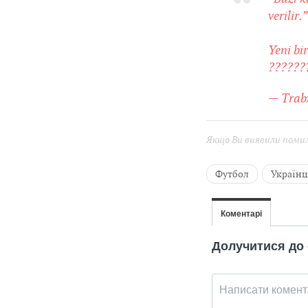
verilir.”
Yeni bi
???????
— Trab
Якщо Ви виявили помилк
Футбол
Українц