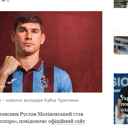
0
ереж
Ук
й – новачок володаря Кубка Туреччини
по
бл
ахисник Руслан Маліновський став
до
нспора», повідомляє
офіційний сайт