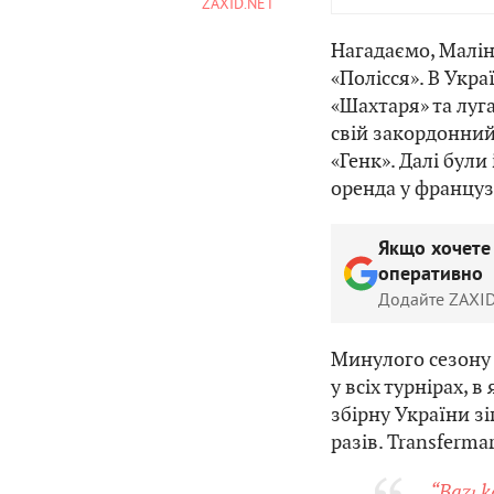
ZAXID.NET
Нагадаємо, Малі
«Полісся». В Укра
«Шахтаря» та луга
свій закордонний
«Генк». Далі були
оренда у француз
Якщо хочете
оперативно
Додайте ZAXID
Минулого сезону 
у всіх турнірах, в
збірну України з
разів. Transferma
“Bazı k