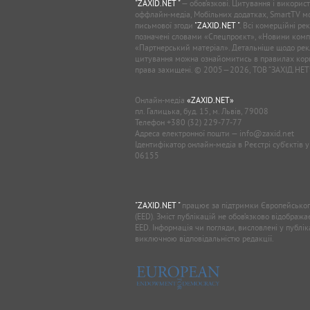
"ZAXID.NET "
— обов’язкові. Цитування і використ
оффлайн-медіа, Мобільних додатках, SmartTV 
письмової згоди
"ZAXID.NET "
. Всі комерційні ре
позначені словами «Спецпроєкт», «Новини комп
«Партнерський матеріал». Детальніше щодо рек
цитування можна ознайомитись в правилах кори
права захищені. © 2005—2026, ТОВ “ЗАХІД.НЕТ
Онлайн-медіа
«ZAXID.NET»
пл. Галицька, буд. 15, м. Львів, 79008
Телефон
+380 (32) 229-77-77
Адреса електронної пошти —
info@zaxid.net
Ідентифікатор онлайн-медіа в Реєстрі суб'єктів 
06155
"ZAXID.NET "
працює за підтримки Європейськог
(EED). Зміст публікацій не обов’язково відображ
EED. Інформація чи погляди, висловлені у публі
виключною відповідальністю редакції.