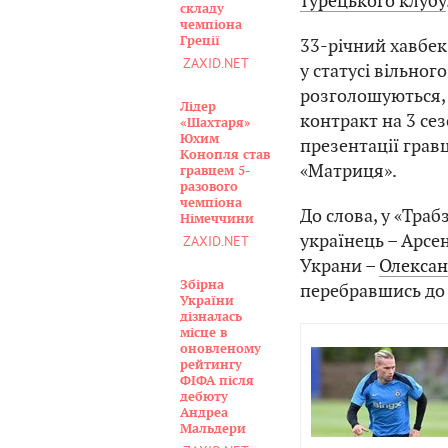
турецького клубу
складу
чемпіона
Греції
33-річний хавбе
ZAXID.NET
у статусі вільног
розголошуються, 
Лідер
контракт на 3 се
«Шахтаря»
Юхим
презентації грав
Конопля став
«Матриця».
гравцем 5-
разового
чемпіона
До слова, у «Тра
Німеччини
українець – Арсен
ZAXID.NET
Украни –
Олексан
Збірна
перебравшись до 
України
дізналась
місце в
оновленому
рейтингу
ФІФА після
дебюту
Андреа
Мальдери