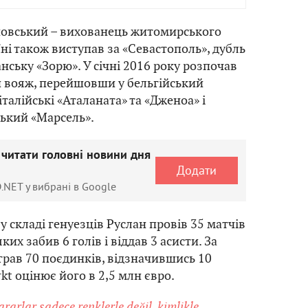
новський – вихованець житомирського
їні також виступав за «Севастополь», дубль
нську «Зорю». У січні 2016 року розпочав
 вояж, перейшовши у бельгійський
 італійські «Аталаната» та «Дженоа» і
ький «Марсель».
 читати головні новини дня
Додати
.NET у вибрані в Google
у складі генуезців Руслан провів 35 матчів
 яких забив 6 голів і віддав 3 асисти. За
іграв 70 поєдинків, відзначившись 10
rkt оцінює його в 2,5 млн євро.
ararlar sadece renklerle değil, kimlikle