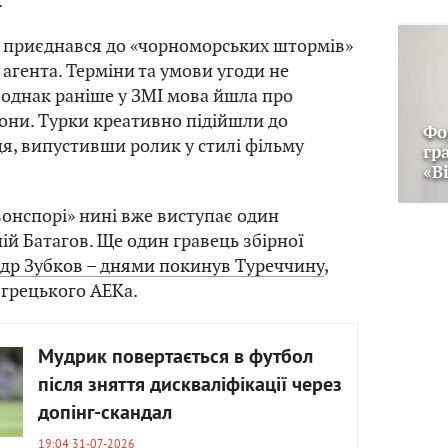
.
к приєднався до «чорноморських штормів»
о агента. Терміни та умови угоди не
однак раніше у ЗМІ мова йшла про
зони. Турки креативно підійшли до
Фо
ця, випустивши ролик у стилі фільму
гр
«В
бзонспорі» нині вже виступає один
ій Батагов. Ще один гравець збірної
др Зубков – днями покинув Туреччину
,
грецького АЕКа.
Мудрик повертається в футбол
після зняття дискваліфікації через
допінг-скандал
19:04 31-07-2026