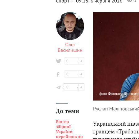
0
Спорт —
09:15, 6 червня 2026
Олег
Василишин
0
0
0
фото
Фотоколаж з соцм
Руслан Маліновськи
До теми
Вінгер
Український півз
збірної
гравцем «Трабзо
України
перейшов до