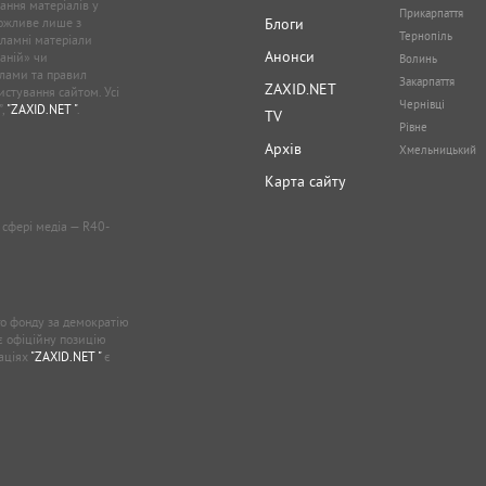
ання матеріалів у
Прикарпаття
можливе лише з
Блоги
Тернопіль
кламні матеріали
Анонси
аній» чи
Волинь
лами та правил
Закарпаття
ZAXID.NET
стування сайтом. Усі
Чернівці
”,
"ZAXID.NET "
.
TV
Рівне
Архів
Хмельницький
Карта сайту
у сфері медіа — R40-
о фонду за демократію
ає офіційну позицію
каціях
"ZAXID.NET "
є