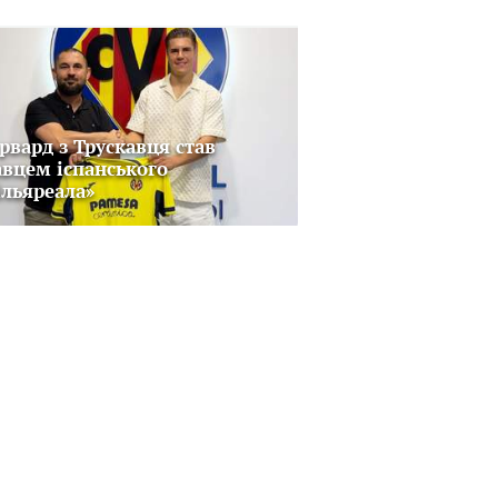
рвард з Трускавця став
авцем іспанського
ільяреала»