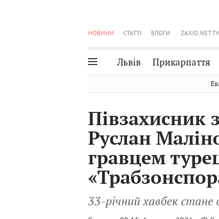
НОВИНИ
СТАТТІ
БЛОГИ
ZAXID.NET TV
Львів
Прикарпаття
Івано-Франківськ
Рівне
Ек
Тернопіль
Львів
Півзахисник з
Волинь
Чернівці
Руслан Малін
Закарпаття
Шептицький
гравцем туре
«Трабзонспор
33-річний хавбек стане