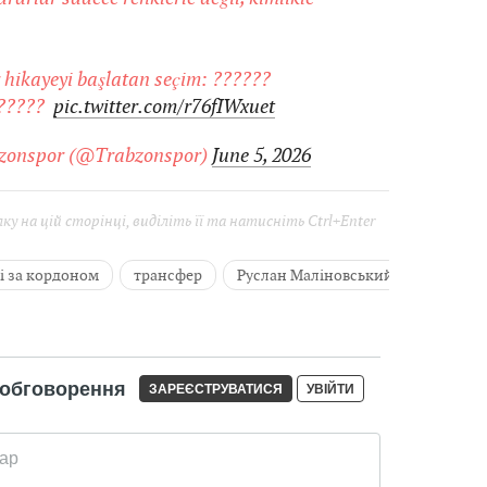
r hikayeyi başlatan seçim: ??????
???? ️
pic.twitter.com/r76fIWxuet
zonspor (@Trabzonspor)
June 5, 2026
у на цій сторінці, виділіть її та натисніть Ctrl+Enter
і за кордоном
трансфер
Руслан Маліновський
ФК «Тр
показати вс