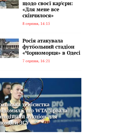
щодо своєї кар'єри:
«Для мене все
скінчилося»
8 серпня, 14:15
Росія атакувала
футбольний стадіон
«Чорноморця» в Одесі
7 серпня, 16:21
раїнська тенісистка
відомила, що WTA зірвала
агодійний аукціон для
помоги ЗСУ