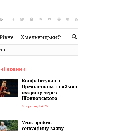
ІЙ
Рівне
Хмельницький
Словко
Культура
вʼя
Рецепти
Здоров'я
ні новини
Спорт
Краєзнавство
Нерухомість
Домашні тварини
Конфліктував з
Ярмоленком і наймав
охорону через
Шовковського
8 серпня, 14:25
Усик зробив
сенсаційну заяву