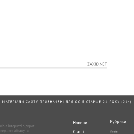
ZAXID.NET
МАТЕРІАЛИ САЙТУ ПРИЗНАЧЕНІ ДЛЯ ОСІБ СТАРШЕ 21 РОКУ (21+)
Рубрики
Новини
ів в Інтернеті відкриті
 першого абзацу на
Статті
Львів