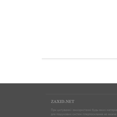
ZAXID.NET
При цитуванні і використанні будь-яких матеріал
для пошукових систем гіперпосилання не нижче