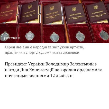
фото
умовне
Серед львів'ян є народні та заслужені артисти,
працівники спорту, художники та лісівники
Президент України Володимир Зеленський з
нагоди Дня Конституції нагородив орденами та
почесними званнями 12 львів'ян.