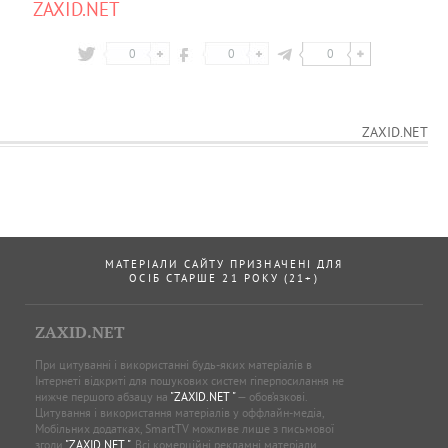
ZAXID.NET
0
0
0
ZAXID.NET
МАТЕРІАЛИ САЙТУ ПРИЗНАЧЕНІ ДЛЯ
ОСІБ СТАРШЕ 21 РОКУ (21+)
ZAXID.NET
При цитуванні і використанні будь-яких матеріалів в
Інтернеті відкриті для пошукових систем гіперпосилання не
нижче першого абзацу на
"ZAXID.NET "
— обов’язкові.
Цитування і використання матеріалів у оффлайн-медіа,
Мобільних додатках, SmartTV можливе лише з письмової
згоди
"ZAXID.NET "
. Всі комерційні рекламні матеріали