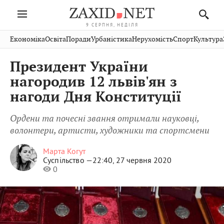
9 СЕРПНЯ, НЕДІЛЯ
Івано-
Публікації
Авто
Словко
Культура
Економіка
Освіта
Поради
Урбаністика
Нерухомість
Спорт
Культура
Стрий
Рівне
Франківськ
Світ
Економіка
Рецепти
Здоров'я
Дрогобич
Львів
Тернопіль
Президент України
Кіно
Дім
Спорт
Краєзнавство
Хмельницький
Чернівці
Волинь
нагородив 12 львів'ян з
Фото
Освіта
Нерухомість
Домашні
Вінниця
Шептицький
нагоди Дня Конституції
Закарпаття
тварини
Ордени та почесні звання отримали науковці,
волонтери, артисти, художники та спортсмени
Марта Когут
Суспільство —
22:40, 27 червня 2020
0