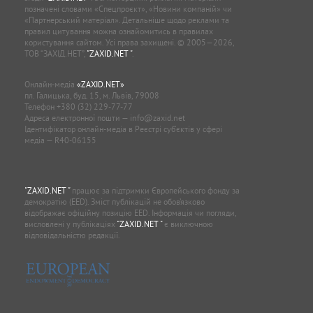
позначені словами «Спецпроєкт», «Новини компаній» чи
«Партнерський матеріал». Детальніше щодо реклами та
правил цитування можна ознайомитись в правилах
користування сайтом. Усі права захищені. © 2005—2026,
ТОВ “ЗАХІД.НЕТ”,
"ZAXID.NET "
.
Онлайн-медіа
«ZAXID.NET»
пл. Галицька, буд. 15, м. Львів, 79008
Телефон
+380 (32) 229-77-77
Адреса електронної пошти —
info@zaxid.net
Ідентифікатор онлайн-медіа в Реєстрі суб'єктів у сфері
медіа — R40-06155
"ZAXID.NET "
працює за підтримки Європейського фонду за
демократію (EED). Зміст публікацій не обов’язково
відображає офіційну позицію EED. Інформація чи погляди,
висловлені у публікаціях
"ZAXID.NET "
є виключною
відповідальністю редакції.