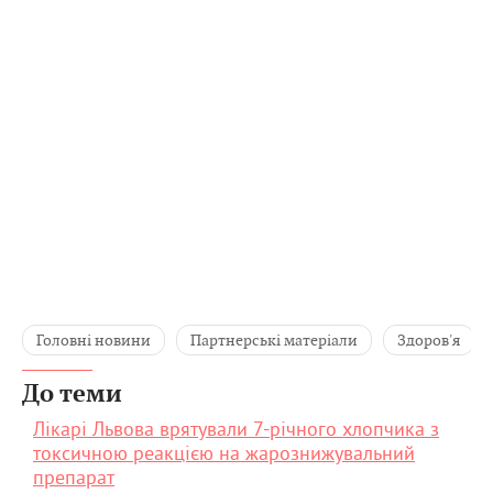
Головні новини
Партнерські матеріали
Здоров'я
До теми
Лікарі Львова врятували 7-річного хлопчика з
токсичною реакцією на жарознижувальний
препарат