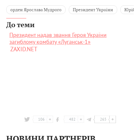
орден Ярослава Мудрого
Президент України
Юрій Б
До теми
Президент надав звання Героя України
загиблому комбату «Луганськ-1»
ZAXID.NET
106
482
265
НОВИНИ ПАРТНЕРІВ