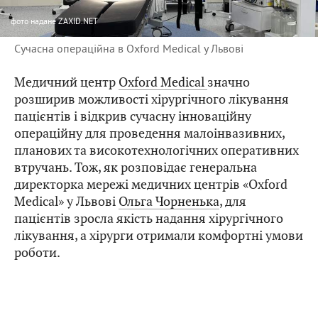
фото
надане ZAXID.NET
Сучасна операційна в Oxford Medical у Львові
Медичний центр
Oxford Medical
значно
розширив можливості хірургічного лікування
пацієнтів і відкрив сучасну інноваційну
операційну для проведення малоінвазивних,
планових та високотехнологічних оперативних
втручань. Тож, як розповідає генеральна
директорка мережі медичних центрів «Oxford
Medical» у Львові
Ольга Чорненька
, для
пацієнтів зросла якість надання хірургічного
лікування, а хірурги отримали комфортні умови
роботи.