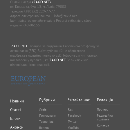
Онлайн-медіа
«ZAXID.NET»
пл. Галицька, буд. 15, м. Львів, 79008
Телефон
+380 (32) 229-77-77
Адреса електронної пошти —
info@zaxid.net
Ідентифікатор онлайн-медіа в Реєстрі суб'єктів у сфері
медіа — R40-06155
"ZAXID.NET "
працює за підтримки Європейського фонду за
демократію (EED). Зміст публікацій не обов’язково
відображає офіційну позицію EED. Інформація чи погляди,
висловлені у публікаціях
"ZAXID.NET "
є виключною
відповідальністю редакції.
Рубрики
Читайте нас
Редакція
Новини
Статті
Львів
Rss
Про нас
Прикарпаття
Facebook
Редакційна
Блоги
політика
Тернопіль
Twitter
Команда
Анонси
Волинь
YouTube