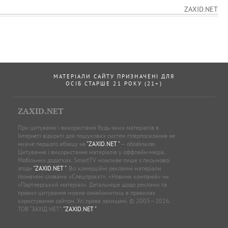
ZAXID.NET
МАТЕРІАЛИ САЙТУ ПРИЗНАЧЕНІ ДЛЯ
ОСІБ СТАРШЕ 21 РОКУ (21+)
ZAXID.NET
При цитуванні і використанні будь-яких матеріалів в
Інтернеті відкриті для пошукових систем гіперпосилання не
нижче першого абзацу на
"ZAXID.NET "
— обов’язкові.
Цитування і використання матеріалів у оффлайн-медіа,
Мобільних додатках, SmartTV можливе лише з письмової
згоди
"ZAXID.NET "
. Всі комерційні рекламні матеріали
позначені словами «Спецпроєкт», «Новини компаній» чи
«Партнерський матеріал». Детальніше щодо реклами та
правил цитування можна ознайомитись в правилах
користування сайтом. Усі права захищені. © 2005—2026,
ТОВ “ЗАХІД.НЕТ”,
"ZAXID.NET "
.