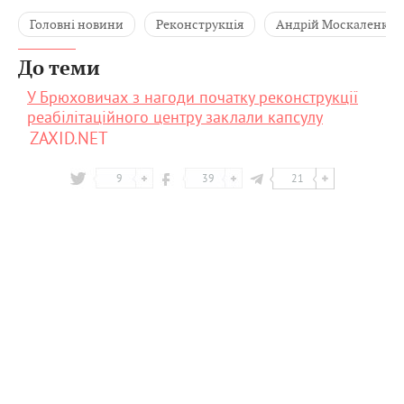
Головні новини
Реконструкція
Андрій Москаленко
До теми
У Брюховичах з нагоди початку реконструкції
реабілітаційного центру заклали капсулу
ZAXID.NET
9
39
21