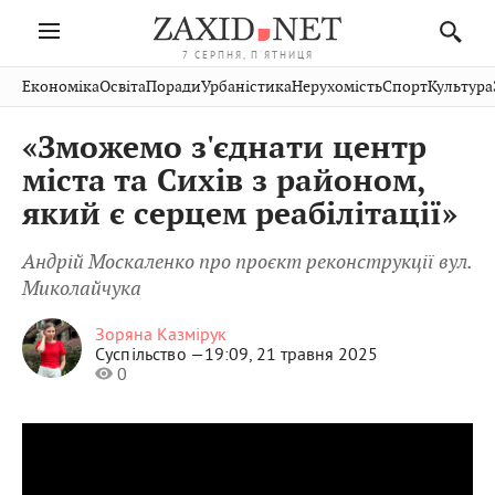
7 СЕРПНЯ, П'ЯТНИЦЯ
Івано-
Публікації
Авто
Словко
Культура
Економіка
Освіта
Поради
Урбаністика
Нерухомість
Спорт
Культура
Стрий
Рівне
Франківськ
Світ
Економіка
Рецепти
Здоров'я
Дрогобич
Львів
Тернопіль
«Зможемо з'єднати центр
Кіно
Дім
Спорт
Краєзнавство
Хмельницький
Чернівці
Волинь
міста та Сихів з районом,
Фото
Освіта
Нерухомість
Домашні
Вінниця
Шептицький
який є серцем реабілітації»
Закарпаття
тварини
Андрій Москаленко про проєкт реконструкції вул.
Миколайчука
Зоряна Казмірук
Суспільство —
19:09, 21 травня 2025
0