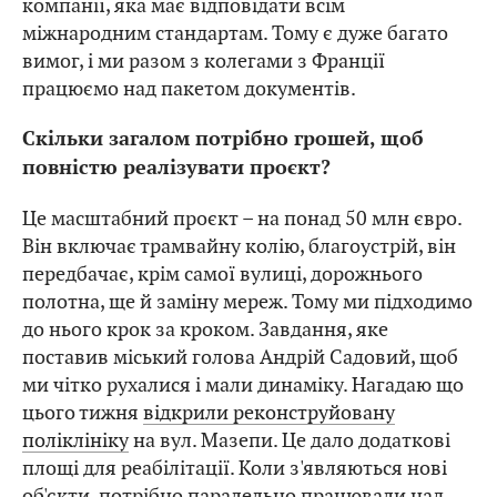
компанії, яка має відповідати всім
міжнародним стандартам. Тому є дуже багато
вимог, і ми разом з колегами з Франції
працюємо над пакетом документів.
Скільки загалом потрібно грошей, щоб
повністю реалізувати проєкт?
Це масштабний проєкт – на понад 50 млн євро.
Він включає трамвайну колію, благоустрій, він
передбачає, крім самої вулиці, дорожнього
полотна, ще й заміну мереж. Тому ми підходимо
до нього крок за кроком. Завдання, яке
поставив міський голова Андрій Садовий, щоб
ми чітко рухалися і мали динаміку. Нагадаю що
цього тижня
відкрили реконструйовану
поліклініку
на вул. Мазепи. Це дало додаткові
площі для реабілітації. Коли з'являються нові
об'єкти, потрібно паралельно працювали над