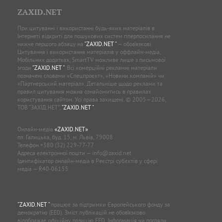
ZAXID.NET
При цитуванні і використанні будь-яких матеріалів в
Інтернеті відкриті для пошукових систем гіперпосилання не
нижче першого абзацу на
"ZAXID.NET "
— обов’язкові.
Цитування і використання матеріалів у оффлайн-медіа,
Мобільних додатках, SmartTV можливе лише з письмової
згоди
"ZAXID.NET "
. Всі комерційні рекламні матеріали
позначені словами «Спецпроєкт», «Новини компаній» чи
«Партнерський матеріал». Детальніше щодо реклами та
правил цитування можна ознайомитись в правилах
користування сайтом. Усі права захищені. © 2005—2026,
ТОВ “ЗАХІД.НЕТ”,
"ZAXID.NET "
.
Онлайн-медіа
«ZAXID.NET»
пл. Галицька, буд. 15, м. Львів, 79008
Телефон
+380 (32) 229-77-77
Адреса електронної пошти —
info@zaxid.net
Ідентифікатор онлайн-медіа в Реєстрі суб'єктів у сфері
медіа — R40-06155
"ZAXID.NET "
працює за підтримки Європейського фонду за
демократію (EED). Зміст публікацій не обов’язково
відображає офіційну позицію EED. Інформація чи погляди,