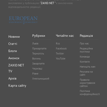
висловлені у публікаціях
"ZAXID.NET "
є виключною
відповідальністю редакції.
Рубрики
Читайте нас
Редакція
Новини
Статті
Львів
Rss
Про нас
Прикарпаття
Facebook
Редакційна
Блоги
політика
Тернопіль
Twitter
Команда
Анонси
Волинь
YouTube
Контакти
Закарпаття
ZAXID.NET
Напишіть нам
Чернівці
TV
Реклама на
Рівне
сайті
Архів
Хмельницький
Правила
користування
Карта сайту
сайтом
Політика
конфіденційності