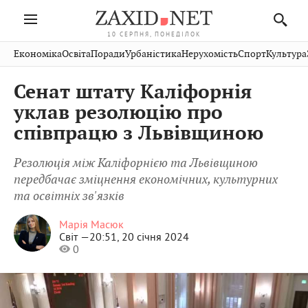
10 СЕРПНЯ, ПОНЕДІЛОК
Івано-
Публікації
Авто
Словко
Культура
Економіка
Освіта
Поради
Урбаністика
Нерухомість
Спорт
Культура
Стрий
Рівне
Франківськ
Світ
Економіка
Рецепти
Здоров'я
Дрогобич
Львів
Тернопіль
Сенат штату Каліфорнія
Кіно
Дім
Спорт
Краєзнавство
Хмельницький
Чернівці
Волинь
уклав резолюцію про
Фото
Освіта
Нерухомість
Домашні
Вінниця
Шептицький
співпрацю з Львівщиною
Закарпаття
тварини
Резолюція між Каліфорнією та Львівщиною
передбачає зміцнення економічних, культурних
та освітніх зв'язків
Марія Масюк
Світ —
20:51, 20 січня 2024
0