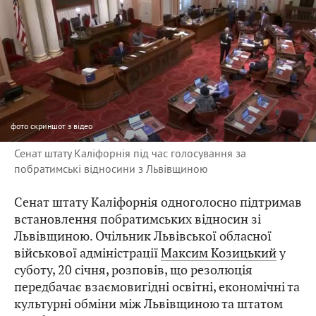
фото
скриншот з відео
Сенат штату Каліфорнія під час голосування за
побратимські відносини з Львівщиною
Сенат штату Каліфорнія одноголосно підтримав
встановлення побратимських відносин зі
Львівщиною. Очільник Львівської обласної
військової адміністрації
Максим Козицький
у
суботу, 20 січня, розповів, що резолюція
передбачає взаємовигідні освітні, економічні та
культурні обміни між Львівщиною та штатом