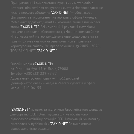
При цитуванні і використанні будь-яких матеріалів в
Інтернеті відкриті для пошукових систем гіперпосилання не
нижче першого абзацу на
"ZAXID.NET "
— обов’язкові.
Цитування і використання матеріалів у оффлайн-медіа,
Мобільних додатках, SmartTV можливе лише з письмової
згоди
"ZAXID.NET "
. Всі комерційні рекламні матеріали
позначені словами «Спецпроєкт», «Новини компаній» чи
«Партнерський матеріал». Детальніше щодо реклами та
правил цитування можна ознайомитись в правилах
користування сайтом. Усі права захищені. © 2005—2026,
ТОВ “ЗАХІД.НЕТ”,
"ZAXID.NET "
.
Онлайн-медіа
«ZAXID.NET»
пл. Галицька, буд. 15, м. Львів, 79008
Телефон
+380 (32) 229-77-77
Адреса електронної пошти —
info@zaxid.net
Ідентифікатор онлайн-медіа в Реєстрі суб'єктів у сфері
медіа — R40-06155
"ZAXID.NET "
працює за підтримки Європейського фонду за
демократію (EED). Зміст публікацій не обов’язково
відображає офіційну позицію EED. Інформація чи погляди,
висловлені у публікаціях
"ZAXID.NET "
є виключною
відповідальністю редакції.