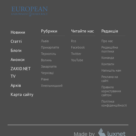
Рубрики
Читайте нас
Редакція
Новини
Статті
Львів
Rss
Про нас
Прикарпаття
Facebook
Редакційна
Блоги
політика
Тернопіль
Twitter
Команда
Анонси
Волинь
YouTube
Контакти
Закарпаття
ZAXID.NET
Напишіть нам
Чернівці
TV
Реклама на
Рівне
сайті
Архів
Хмельницький
Правила
користування
Карта сайту
сайтом
Політика
конфіденційності
Made by