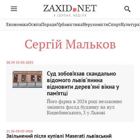
9 СЕРПНЯ, НЕДІЛЯ
Івано-
Публікації
Авто
Словко
Культура
Економіка
Освіта
Поради
Урбаністика
Нерухомість
Спорт
Культура
Стрий
Рівне
Франківськ
Світ
Економіка
Рецепти
Здоров'я
Дрогобич
Львів
Тернопіль
Сергій Мальков
Кіно
Дім
Спорт
Краєзнавство
Хмельницький
Чернівці
Волинь
Фото
Освіта
Нерухомість
Домашні
Вінниця
Шептицький
Закарпаття
тварини
20:29 25-03-2025
Суд зобов’язав скандально
відомого львів'янина
відновити дерев'яні вікна у
пам’ятці
Його фірма в 2024 році незаконно
змінила фасад будинку на вул.
Коцюбинського, 3 у Львові
21:36 03-07-2018
Звільнений після купівлі Maserati львівський