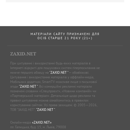
МАТЕРІАЛИ САЙТУ ПРИЗНАЧЕНІ ДЛЯ
ОСІБ СТАРШЕ 21 РОКУ (21+)
ZAXID.NET
При цитуванні і використанні будь-яких матеріалів в
Інтернеті відкриті для пошукових систем гіперпосилання не
нижче першого абзацу на
"ZAXID.NET "
— обов’язкові.
Цитування і використання матеріалів у оффлайн-медіа,
Мобільних додатках, SmartTV можливе лише з письмової
згоди
"ZAXID.NET "
. Всі комерційні рекламні матеріали
позначені словами «Спецпроєкт», «Новини компаній» чи
«Партнерський матеріал». Детальніше щодо реклами та
правил цитування можна ознайомитись в правилах
користування сайтом. Усі права захищені. © 2005—2026,
ТОВ “ЗАХІД.НЕТ”,
"ZAXID.NET "
.
Онлайн-медіа
«ZAXID.NET»
пл. Галицька, буд. 15, м. Львів, 79008