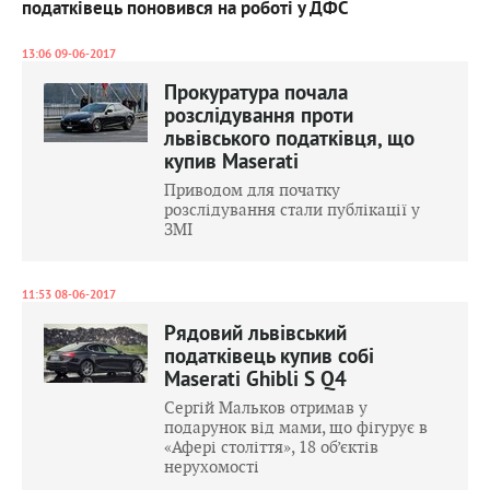
податківець поновився на роботі у ДФС
13:06 09-06-2017
Прокуратура почала
розслідування проти
львівського податківця, що
купив Maserati
Приводом для початку
розслідування стали публікації у
ЗМІ
11:53 08-06-2017
Рядовий львівський
податківець купив собі
Maserati Ghibli S Q4
Сергій Мальков отримав у
подарунок від мами, що фігурує в
«Афері століття», 18 об’єктів
нерухомості