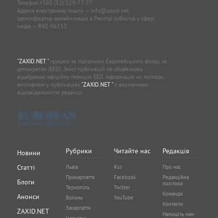
Телефон
+380 (32) 229-77-77
Адреса електронної пошти —
info@zaxid.net
Ідентифікатор онлайн-медіа в Реєстрі суб'єктів у сфері
медіа — R40-06155
"ZAXID.NET "
працює за підтримки Європейського фонду за
демократію (EED). Зміст публікацій не обов’язково
відображає офіційну позицію EED. Інформація чи погляди,
висловлені у публікаціях
"ZAXID.NET "
є виключною
відповідальністю редакції.
Рубрики
Читайте нас
Редакція
Новини
Статті
Львів
Rss
Про нас
Прикарпаття
Facebook
Редакційна
Блоги
політика
Тернопіль
Twitter
Команда
Анонси
Волинь
YouTube
Контакти
Закарпаття
ZAXID.NET
Напишіть нам