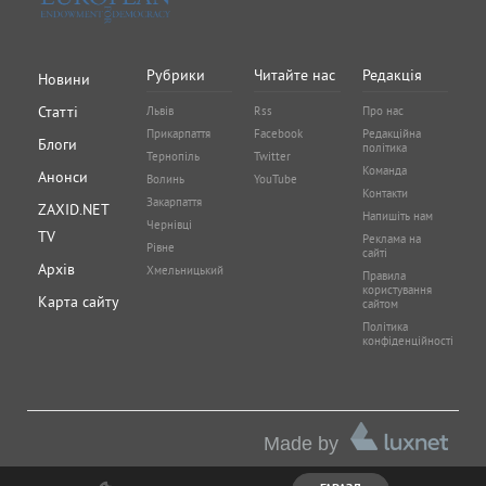
Рубрики
Читайте нас
Редакція
Новини
Статті
Львів
Rss
Про нас
Прикарпаття
Facebook
Редакційна
Блоги
політика
Тернопіль
Twitter
Команда
Анонси
Волинь
YouTube
Контакти
Закарпаття
ZAXID.NET
Напишіть нам
Чернівці
TV
Реклама на
Рівне
сайті
Архів
Хмельницький
Правила
користування
Карта сайту
сайтом
Політика
конфіденційності
Made by