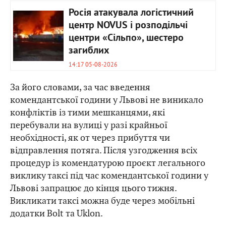
Росія атакувала логістичний
центр NOVUS і розподільчі
центри «Сільпо», шестеро
загиблих
14:17 05-08-2026
За його словами, за час введення
комендантської години у Львові не виникало
конфліктів із тими мешканцями, які
перебували на вулиці у разі крайньої
необхідності, як от через прибуття чи
відправлення потяга. Після узгодження всіх
процедур із комендатурою проєкт легального
виклику таксі під час комендантської години у
Львові запрацює до кінця цього тижня.
Викликати таксі можна буде через мобільні
додатки Bolt та Uklon.