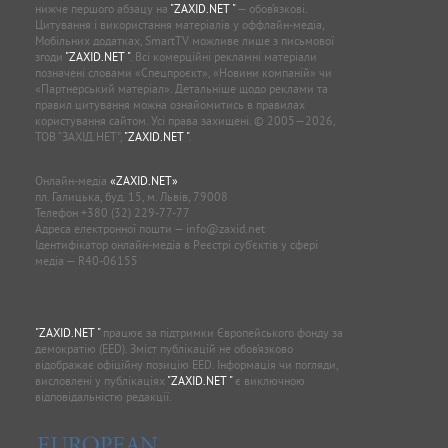
нижче першого абзацу на
"ZAXID.NET "
— обов’язкові.
Цитування і використання матеріалів у оффлайн-медіа,
Мобільних додатках, SmartTV можливе лише з письмової
згоди
"ZAXID.NET "
. Всі комерційні рекламні матеріали
позначені словами «Спецпроєкт», «Новини компаній» чи
«Партнерський матеріал». Детальніше щодо реклами та
правил цитування можна ознайомитись в правилах
користування сайтом. Усі права захищені. © 2005—2026,
ТОВ “ЗАХІД.НЕТ”,
"ZAXID.NET "
.
Онлайн-медіа
«ZAXID.NET»
пл. Галицька, буд. 15, м. Львів, 79008
Телефон
+380 (32) 229-77-77
Адреса електронної пошти —
info@zaxid.net
Ідентифікатор онлайн-медіа в Реєстрі суб'єктів у сфері
медіа — R40-06155
"ZAXID.NET "
працює за підтримки Європейського фонду за
демократію (EED). Зміст публікацій не обов’язково
відображає офіційну позицію EED. Інформація чи погляди,
висловлені у публікаціях
"ZAXID.NET "
є виключною
відповідальністю редакції.