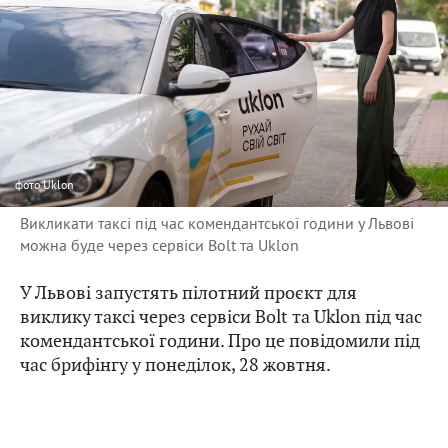
фото
Uklon
Викликати таксі під час комендантської години у Львові
можна буде через сервіси Bolt та Uklon
У Львові запустять пілотний проєкт для
виклику таксі через сервіси Bolt та Uklon під час
комендантської години. Про це повідомили під
час брифінгу у понеділок, 28 жовтня.