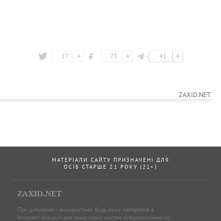
17
75
41
ZAXID.NET
МАТЕРІАЛИ САЙТУ ПРИЗНАЧЕНІ ДЛЯ
ОСІБ СТАРШЕ 21 РОКУ (21+)
ZAXID.NET
При цитуванні і використанні будь-яких матеріалів в
Інтернеті відкриті для пошукових систем гіперпосилання не