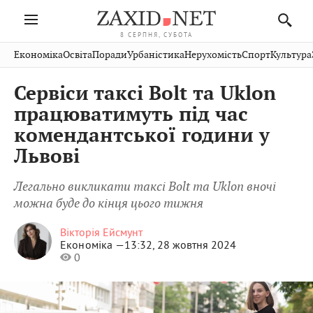
8 СЕРПНЯ, СУБОТА
Івано-
Публікації
Авто
Словко
Культура
Економіка
Освіта
Поради
Урбаністика
Нерухомість
Спорт
Культура
Стрий
Рівне
Франківськ
Світ
Економіка
Рецепти
Здоров'я
Дрогобич
Львів
Тернопіль
Сервіси таксі Bolt та Uklon
Кіно
Дім
Спорт
Краєзнавство
Хмельницький
Чернівці
Волинь
працюватимуть під час
Фото
Освіта
Нерухомість
Домашні
Вінниця
Шептицький
комендантської години у
Закарпаття
тварини
Львові
Легально викликати таксі Bolt та Uklon вночі
можна буде до кінця цього тижня
Вікторія Ейсмунт
Економіка —
13:32, 28 жовтня 2024
0