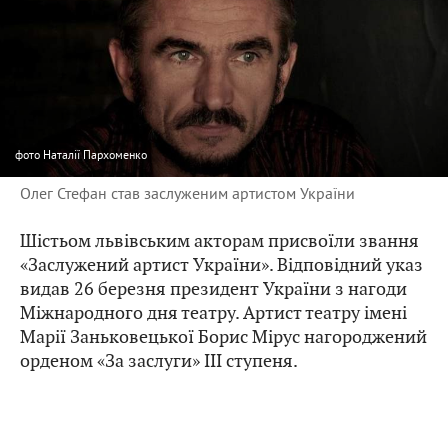
фото
Наталії Пархоменко
Олег Стефан став заслуженим артистом України
Шістьом львівським акторам присвоїли звання
«Заслужений артист України». Відповідний указ
видав 26 березня президент України з нагоди
Міжнародного дня театру. Артист театру імені
Марії Заньковецької Борис Мірус нагороджений
орденом «За заслуги» ІІІ ступеня.