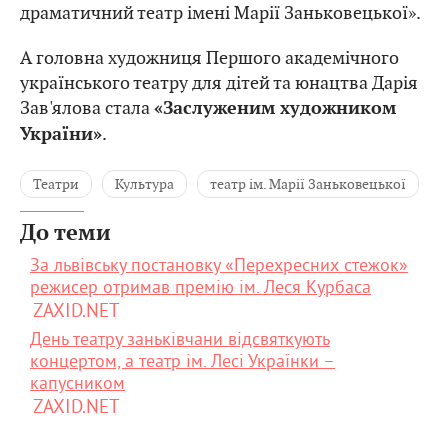
драматичний театр імені Марії Заньковецької».
А головна художниця Першого академічного
українського театру для дітей та юнацтва Дарія
Зав'ялова стала
«Заслуженим художником
.
України»
Театри
Культура
театр ім. Марії Заньковецької
До теми
За львівську постановку «Перехресних стежок»
режисер отримав премію ім. Леся Курбаса
ZAXID.NET
День театру заньківчани відсвяткують
концертом, а театр ім. Лесі Українки –
капусником
ZAXID.NET