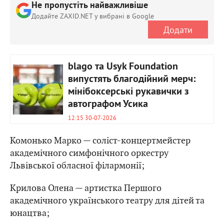
Не пропустіть найважливіше
Додайте ZAXID.NET у вибрані в Google
Додати
blago та Usyk Foundation
випустять благодійний мерч:
мінібоксерські рукавички з
автографом Усика
12:15 30-07-2026
Комонько Марко — соліст-концертмейстер
академічного симфонічного оркестру
Львівської обласної філармонії;
Крилова Олена — артистка Першого
академічного українського театру для дітей та
юнацтва;