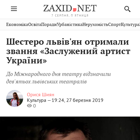
7 СЕРПНЯ, П'ЯТНИЦЯ
Івано-
Публікації
Авто
Словко
Культура
Економіка
Освіта
Поради
Урбаністика
Нерухомість
Спорт
Культура
Стрий
Рівне
Франківськ
Світ
Економіка
Рецепти
Здоров'я
Дрогобич
Львів
Тернопіль
Шестеро львів'ян отримали
Кіно
Дім
Спорт
Краєзнавство
Хмельницький
Чернівці
Волинь
звання «Заслужений артист
Фото
Освіта
Нерухомість
Домашні
Вінниця
Шептицький
України»
Закарпаття
тварини
До Міжнародного дня театру відзначили
дев'ятьох львівських театралів
Орися Шиян
Культура —
19:24, 27 березня 2019
0