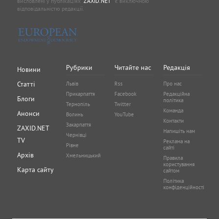
висловлені у публікаціях
"ZAXID.NET "
є виключною
відповідальністю редакції.
Рубрики
Читайте нас
Редакція
Новини
Статті
Львів
Rss
Про нас
Прикарпаття
Facebook
Редакційна
Блоги
політика
Тернопіль
Twitter
Команда
Анонси
Волинь
YouTube
Контакти
Закарпаття
ZAXID.NET
Напишіть нам
Чернівці
TV
Реклама на
Рівне
сайті
Архів
Хмельницький
Правила
користування
Карта сайту
сайтом
Політика
конфіденційності