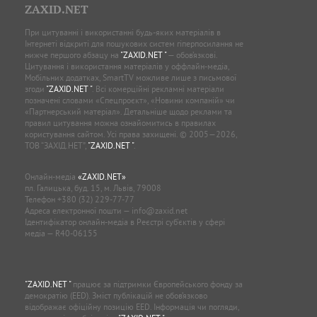
ZAXID.NET
При цитуванні і використанні будь-яких матеріалів в
Інтернеті відкриті для пошукових систем гіперпосилання не
нижче першого абзацу на
"ZAXID.NET "
— обов’язкові.
Цитування і використання матеріалів у оффлайн-медіа,
Мобільних додатках, SmartTV можливе лише з письмової
згоди
"ZAXID.NET "
. Всі комерційні рекламні матеріали
позначені словами «Спецпроєкт», «Новини компаній» чи
«Партнерський матеріал». Детальніше щодо реклами та
правил цитування можна ознайомитись в правилах
користування сайтом. Усі права захищені. © 2005—2026,
ТОВ “ЗАХІД.НЕТ”,
"ZAXID.NET "
.
Онлайн-медіа
«ZAXID.NET»
пл. Галицька, буд. 15, м. Львів, 79008
Телефон
+380 (32) 229-77-77
Адреса електронної пошти —
info@zaxid.net
Ідентифікатор онлайн-медіа в Реєстрі суб'єктів у сфері
медіа — R40-06155
"ZAXID.NET "
працює за підтримки Європейського фонду за
демократію (EED). Зміст публікацій не обов’язково
відображає офіційну позицію EED. Інформація чи погляди,