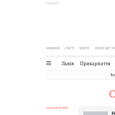
НОВИНИ
СТАТТІ
БЛОГИ
ZAXID.NET TV
Львів
Прикарпаття
Івано-Франківськ
Рівне
Ек
Тернопіль
Львів
С
Волинь
Чернівці
Закарпаття
Шептицький
12:16 10-07-2019
Р