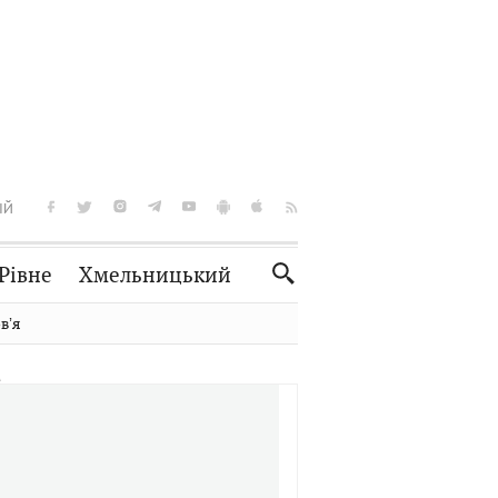
ІЙ
Рівне
Хмельницький
Словко
Культура
вʼя
Рецепти
Здоров'я
Спорт
Краєзнавство
Нерухомість
Домашні тварини