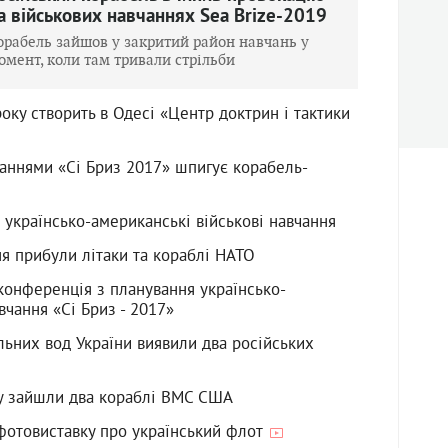
а військових навчаннях Sea Brize-2019
орабель зайшов у закритий район навчань у
омент, коли там тривали стрільби
оку створить в Одесі «Центр доктрин і тактики
аннями «Сі Бриз 2017» шпигує корабель-
 українсько-американські військові навчання
ня прибули літаки та кораблі НАТО
 конференція з планування українсько-
чання «Сі Бриз - 2017»
льних вод України виявили два російських
у зайшли два кораблі ВМС США
 фотовиставку про український флот