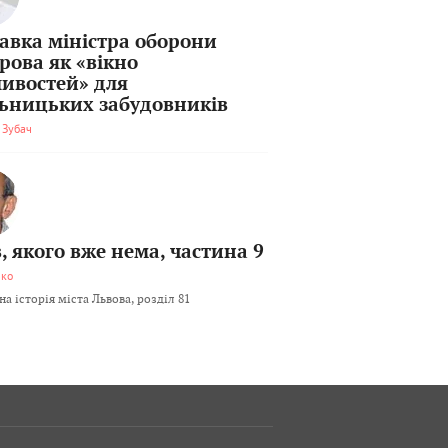
тавка міністра оборони
рова як «вікно
ивостей» для
льницьких забудовників
 Зубач
, якого вже нема, частина 9
мко
а історія міста Львова, розділ 81