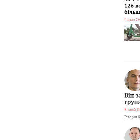
126 в
більші
Роман См
Він 
груп
Віталій Д
Історія 