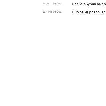
Росію обурив амер
14:00 12-06-2011
В Україні розпочал
21:44 06-06-2011