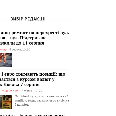
ВИБІР РЕДАКЦІЇ
 дощ ремонт на перехресті вул.
ва – вул. Підстригача
вжили до 11 серпня
оляр
8 серпня, 13:30
 і євро тримають позиції: що
вається з курсом валют у
х Львова 7 серпня
я Лукашевська
7 серпня, 12:33
Офційний курс долара знизився на 6
копійок, водночас курс євро виріс на
9 копійок
тижнів у Львові травмувалися