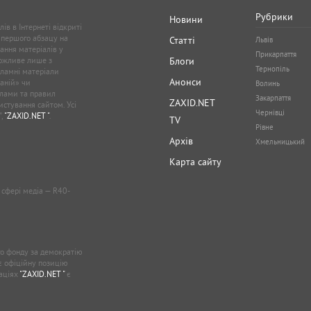
Рубрики
Новини
ів в Інтернеті відкриті
 першого абзацу на
Статті
Львів
ання матеріалів у
Прикарпаття
можливе лише з
Блоги
Тернопіль
кламні матеріали
Анонси
аній» чи
Волинь
лами та правил
Закарпаття
ZAXID.NET
стування сайтом. Усі
Чернівці
”,
"ZAXID.NET "
.
TV
Рівне
Архів
Хмельницький
Карта сайту
у сфері медіа — R40-
о фонду за демократію
ає офіційну позицію
каціях
"ZAXID.NET "
є