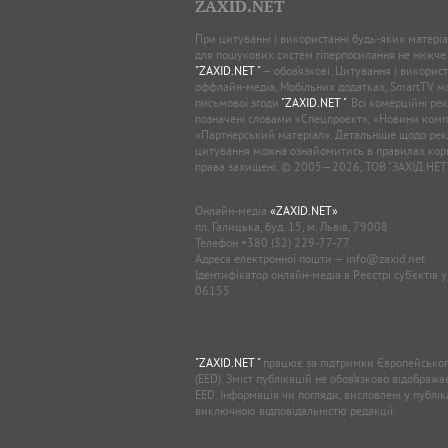
ZAXID.NET
При цитуванні і використанні будь-яких матеріал
для пошукових систем гіперпосилання не нижче
"ZAXID.NET "
— обов’язкові. Цитування і використ
оффлайн-медіа, Мобільних додатках, SmartTV 
письмової згоди
"ZAXID.NET "
. Всі комерційні ре
позначені словами «Спецпроєкт», «Новини комп
«Партнерський матеріал». Детальніше щодо рек
цитування можна ознайомитись в правилах кори
права захищені. © 2005—2026, ТОВ “ЗАХІД.НЕТ
Онлайн-медіа
«ZAXID.NET»
пл. Галицька, буд. 15, м. Львів, 79008
Телефон
+380 (32) 229-77-77
Адреса електронної пошти —
info@zaxid.net
Ідентифікатор онлайн-медіа в Реєстрі суб'єктів 
06155
"ZAXID.NET "
працює за підтримки Європейськог
(EED). Зміст публікацій не обов’язково відображ
EED. Інформація чи погляди, висловлені у публі
виключною відповідальністю редакції.