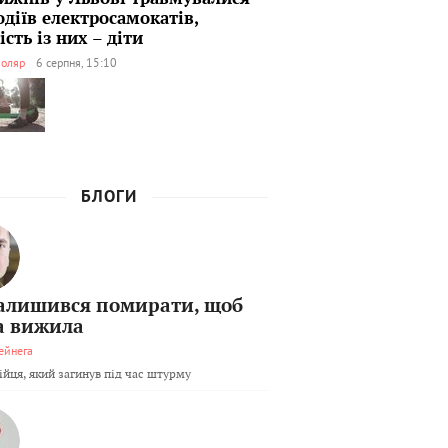
одіїв електросамокатів,
сть із них – діти
оляр
6 серпня, 15:10
БЛОГИ
залишився помирати, щоб
а вижила
ейнега
бійця, який загинув під час штурму