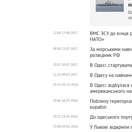
н
К
м
ВМС ЗСУ до кінця р
12:04 17-08-2017
НАТО»
За морськими навч
09:38 22-07-2017
розвідник РФ
В Одесі стартували
10:51 10-07-2017
В Одесу на навчан
21:25 09-07-2017
В Одесі відбулася
15:13 03-12-2016
американського нав
Поблизу територіа
19:46 26-07-2016
кораблі
До одеського порт
19:22 23-07-2016
У Львові відкрили
13:08 03-02-2016