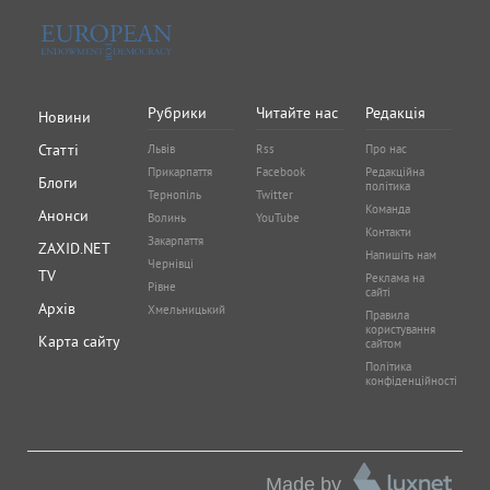
Рубрики
Читайте нас
Редакція
Новини
Статті
Львів
Rss
Про нас
Прикарпаття
Facebook
Редакційна
Блоги
політика
Тернопіль
Twitter
Команда
Анонси
Волинь
YouTube
Контакти
Закарпаття
ZAXID.NET
Напишіть нам
Чернівці
TV
Реклама на
Рівне
сайті
Архів
Хмельницький
Правила
користування
Карта сайту
сайтом
Політика
конфіденційності
Made by