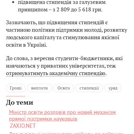
підвищена стипендія за галузевим
принципом – з 2 809 до 5 618 грн.
Зазначають, що підвищення стипендій є
частиною політики підтримки молоді, розвитку
людського капіталу та стимулювання якісної
освіти в Україні.
До слова, з вересня студенти-бюджетники, які
навчаються у приватних університетах, теж
отримуватимуть академічну стипендію
.
Гроші
виплати
Освіта
стипендії
уряд
До теми
Міністр освіти розповів про новий механізм
прямої підтримки науковців
ZAXID.NET