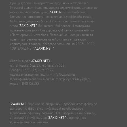
При цитуванні і використанні будь-яких матеріалів в
Інтернеті відкриті для пошукових систем гіперпосилання не
нижче першого абзацу на
"ZAXID.NET "
— обов’язкові.
Цитування і використання матеріалів у оффлайн-медіа,
Мобільних додатках, SmartTV можливе лише з письмової
згоди
"ZAXID.NET "
. Всі комерційні рекламні матеріали
позначені словами «Спецпроєкт», «Новини компаній» чи
«Партнерський матеріал». Детальніше щодо реклами та
правил цитування можна ознайомитись в правилах
користування сайтом. Усі права захищені. © 2005—2026,
ТОВ “ЗАХІД.НЕТ”,
"ZAXID.NET "
.
Онлайн-медіа
«ZAXID.NET»
пл. Галицька, буд. 15, м. Львів, 79008
Телефон
+380 (32) 229-77-77
Адреса електронної пошти —
info@zaxid.net
Ідентифікатор онлайн-медіа в Реєстрі суб'єктів у сфері
медіа — R40-06155
"ZAXID.NET "
працює за підтримки Європейського фонду за
демократію (EED). Зміст публікацій не обов’язково
відображає офіційну позицію EED. Інформація чи погляди,
висловлені у публікаціях
"ZAXID.NET "
є виключною
відповідальністю редакції.