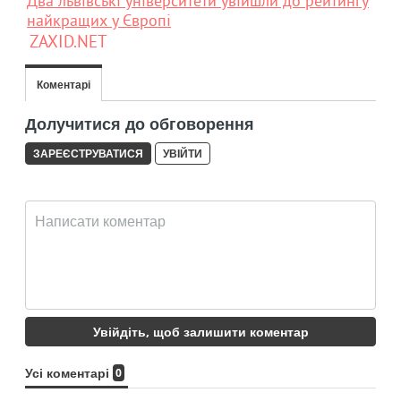
Два львівські університети увійшли до рейтингу
найкращих у Європі
ZAXID.NET