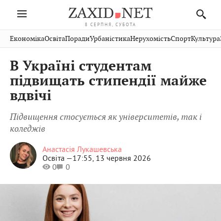
8 СЕРПНЯ, СУБОТА
Івано-
Публікації
Авто
Словко
Культура
Економіка
Освіта
Поради
Урбаністика
Нерухомість
Спорт
Культура
Стрий
Рівне
Франківськ
Світ
Економіка
Рецепти
Здоров'я
Дрогобич
Львів
Тернопіль
В Україні студентам
Кіно
Дім
Спорт
Краєзнавство
Хмельницький
Чернівці
Волинь
підвищать стипендії майже
Фото
Освіта
Нерухомість
Домашні
Вінниця
Шептицький
вдвічі
Закарпаття
тварини
Підвищення стосується як університетів, так і
коледжів
Анастасія Лукашевська
Освіта —
17:55, 13 червня 2026
0
0