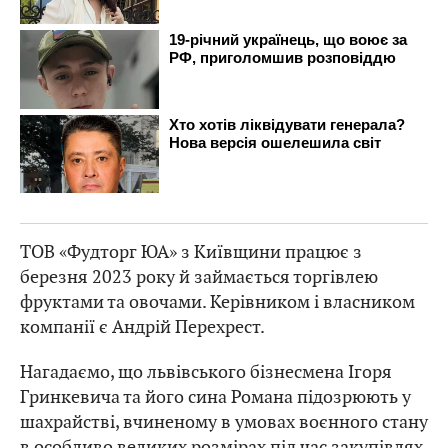
ТОВ «Фудторг ЮА» з Київщини працює з
березня 2023 року й займається торгівлею
фруктами та овочами. Керівником і власником
компанії є Андрій Перехрест.
Нагадаємо, що львівського бізнесмена Ігоря
Гринкевича та його сина Романа підозрюють у
шахрайстві, вчиненому в умовах воєнного стану
в особливо великих розмірах під час закупівлях