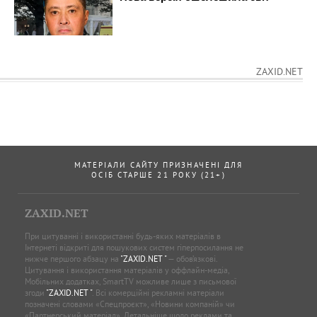
ZAXID.NET
МАТЕРІАЛИ САЙТУ ПРИЗНАЧЕНІ ДЛЯ
ОСІБ СТАРШЕ 21 РОКУ (21+)
ZAXID.NET
При цитуванні і використанні будь-яких матеріалів в
Інтернеті відкриті для пошукових систем гіперпосилання не
нижче першого абзацу на
"ZAXID.NET "
— обов’язкові.
Цитування і використання матеріалів у оффлайн-медіа,
Мобільних додатках, SmartTV можливе лише з письмової
згоди
"ZAXID.NET "
. Всі комерційні рекламні матеріали
позначені словами «Спецпроєкт», «Новини компаній» чи
«Партнерський матеріал». Детальніше щодо реклами та