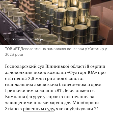
фото
ілюстративне, Укрінформ
ТОВ «ВТ Девелопмент» замовляло консерви у Житомир у
2023 році
Господарський суд Вінницької області 8 серпня
задовольнив позов компанії «Фудторг ЮА» про
стягнення 2,8 млн грн з пов'язаної зі
скандальним львівським бізнесменом Ігорем
Гринкевичем компанії «ВТ Девелопмент».
Компанія фігурує у справі з постачання за
завищеними цінами харчів для Міноборони.
Згідно з
рішенням суду
, яке опублікували 21