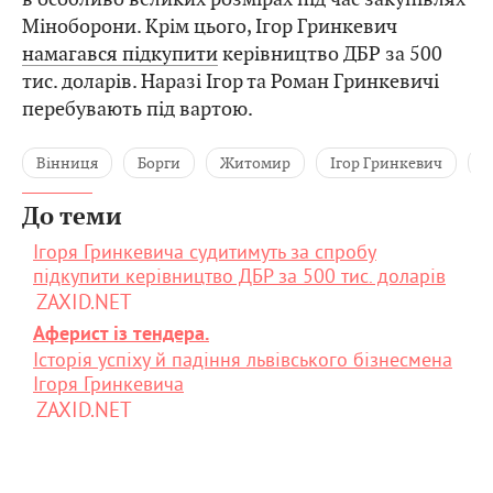
Міноборони. Крім цього, Ігор Гринкевич
намагався підкупити
керівництво ДБР за 500
тис. доларів. Наразі Ігор та Роман Гринкевичі
перебувають під вартою.
Вінниця
Борги
Житомир
Ігор Гринкевич
Р
До теми
Ігоря Гринкевича судитимуть за спробу
підкупити керівництво ДБР за 500 тис. доларів
ZAXID.NET
Аферист із тендера.
Історія успіху й падіння львівського бізнесмена
Ігоря Гринкевича
ZAXID.NET