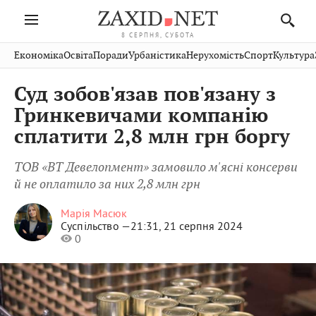
8 СЕРПНЯ, СУБОТА
Івано-
Публікації
Авто
Словко
Культура
Економіка
Освіта
Поради
Урбаністика
Нерухомість
Спорт
Культура
Стрий
Рівне
Франківськ
Світ
Економіка
Рецепти
Здоров'я
Дрогобич
Львів
Тернопіль
Суд зобов'язав пов'язану з
Кіно
Дім
Спорт
Краєзнавство
Хмельницький
Чернівці
Волинь
Гринкевичами компанію
Фото
Освіта
Нерухомість
Домашні
Вінниця
Шептицький
сплатити 2,8 млн грн боргу
Закарпаття
тварини
ТОВ «ВТ Девелопмент» замовило м'ясні консерви
й не оплатило за них 2,8 млн грн
Марія Масюк
Суспільство —
21:31, 21 серпня 2024
0