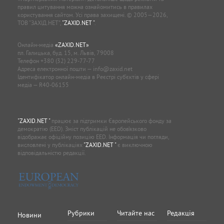
правил цитування можна ознайомитись в правилах
користування сайтом. Усі права захищені. © 2005—2026,
ТОВ “ЗАХІД.НЕТ”,
"ZAXID.NET "
.
Онлайн-медіа
«ZAXID.NET»
пл. Галицька, буд. 15, м. Львів, 79008
Телефон
+380 (32) 229-77-77
Адреса електронної пошти —
info@zaxid.net
Ідентифікатор онлайн-медіа в Реєстрі суб'єктів у сфері
медіа — R40-06155
"ZAXID.NET "
працює за підтримки Європейського фонду за
демократію (EED). Зміст публікацій не обов’язково
відображає офіційну позицію EED. Інформація чи погляди,
висловлені у публікаціях
"ZAXID.NET "
є виключною
відповідальністю редакції.
Рубрики
Читайте нас
Редакція
Новини