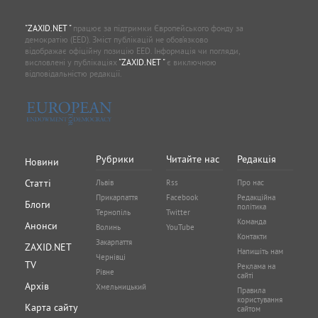
"ZAXID.NET "
працює за підтримки Європейського фонду за
демократію (EED). Зміст публікацій не обов’язково
відображає офіційну позицію EED. Інформація чи погляди,
висловлені у публікаціях
"ZAXID.NET "
є виключною
відповідальністю редакції.
Рубрики
Читайте нас
Редакція
Новини
Статті
Львів
Rss
Про нас
Прикарпаття
Facebook
Редакційна
Блоги
політика
Тернопіль
Twitter
Команда
Анонси
Волинь
YouTube
Контакти
Закарпаття
ZAXID.NET
Напишіть нам
Чернівці
TV
Реклама на
Рівне
сайті
Архів
Хмельницький
Правила
користування
Карта сайту
сайтом