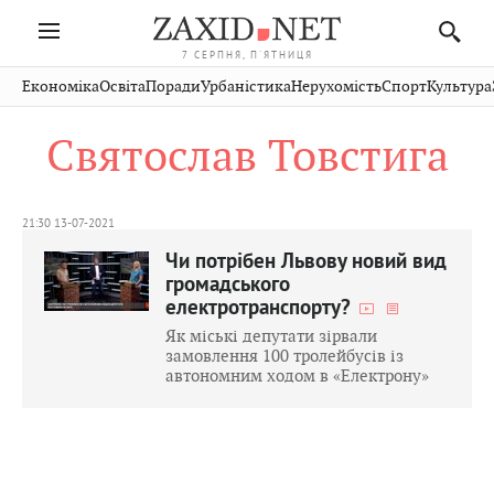
7 СЕРПНЯ, П'ЯТНИЦЯ
Івано-
Публікації
Авто
Словко
Культура
Економіка
Освіта
Поради
Урбаністика
Нерухомість
Спорт
Культура
Стрий
Рівне
Франківськ
Світ
Економіка
Рецепти
Здоров'я
Дрогобич
Львів
Тернопіль
Святослав Товстига
Кіно
Дім
Спорт
Краєзнавство
Хмельницький
Чернівці
Волинь
Фото
Освіта
Нерухомість
Домашні
Вінниця
Шептицький
Закарпаття
тварини
21:30 13-07-2021
Чи потрібен Львову новий вид
громадського
електротранспорту?
Як міські депутати зірвали
замовлення 100 тролейбусів із
автономним ходом в «Електрону»