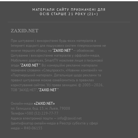
МАТЕРІАЛИ САЙТУ ПРИЗНАЧЕНІ ДЛЯ
ОСІБ СТАРШЕ 21 РОКУ (21+)
ZAXID.NET
При цитуванні і використанні будь-яких матеріалів в
Інтернеті відкриті для пошукових систем гіперпосилання не
нижче першого абзацу на
"ZAXID.NET "
— обов’язкові.
Цитування і використання матеріалів у оффлайн-медіа,
Мобільних додатках, SmartTV можливе лише з письмової
згоди
"ZAXID.NET "
. Всі комерційні рекламні матеріали
позначені словами «Спецпроєкт», «Новини компаній» чи
«Партнерський матеріал». Детальніше щодо реклами та
правил цитування можна ознайомитись в правилах
користування сайтом. Усі права захищені. © 2005—2026,
ТОВ “ЗАХІД.НЕТ”,
"ZAXID.NET "
.
Онлайн-медіа
«ZAXID.NET»
пл. Галицька, буд. 15, м. Львів, 79008
Телефон
+380 (32) 229-77-77
Адреса електронної пошти —
info@zaxid.net
Ідентифікатор онлайн-медіа в Реєстрі суб'єктів у сфері
медіа — R40-06155