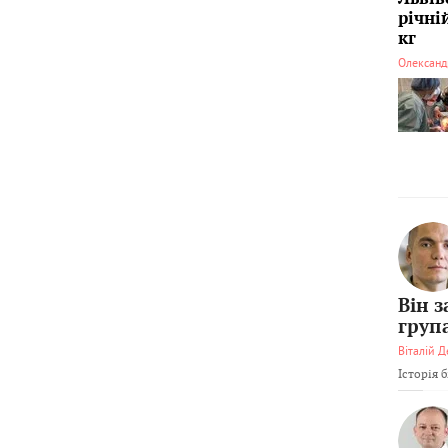
річні
кг
Олександ
Він 
груп
Віталій Д
Історія 