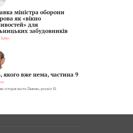
тавка міністра оборони
рова як «вікно
ивостей» для
льницьких забудовників
 Зубач
, якого вже нема, частина 9
мко
а історія міста Львова, розділ 81