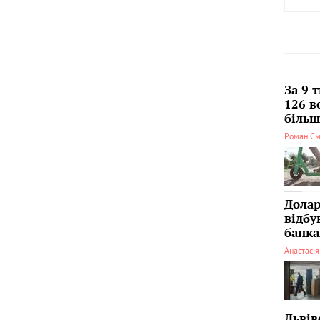
За 9 
126 в
більші
Роман См
Долар
відбу
банка
Анастасі
Львів