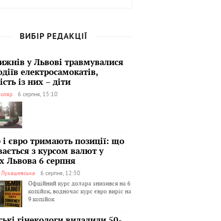
ВИБІР РЕДАКЦІЇ
тижнів у Львові травмувалися
одіїв електросамокатів,
сть із них – діти
оляр
6 серпня, 15:10
 і євро тримають позиції: що
вається з курсом валют у
х Львова 6 серпня
я Лукашевська
6 серпня, 12:50
Офційний курс долара знизився на 6
копійок, водночас курс євро виріс на
9 копійок
ські гінекологи видалили 50-