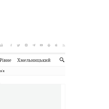
ІЙ
Рівне
Хмельницький
Словко
Культура
вʼя
Рецепти
Здоров'я
Спорт
Краєзнавство
Нерухомість
Домашні тварини