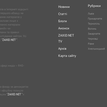
Рубрики
Новини
ів в Інтернеті відкриті
 першого абзацу на
Статті
Львів
ання матеріалів у
Прикарпаття
можливе лише з
Блоги
Тернопіль
кламні матеріали
Анонси
аній» чи
Волинь
лами та правил
Закарпаття
ZAXID.NET
стування сайтом. Усі
Чернівці
”,
"ZAXID.NET "
.
TV
Рівне
Архів
Хмельницький
Карта сайту
у сфері медіа — R40-
о фонду за демократію
ає офіційну позицію
каціях
"ZAXID.NET "
є