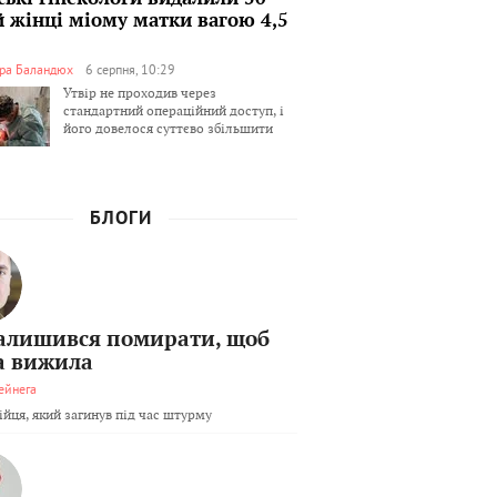
й жінці міому матки вагою 4,5
ра Баландюх
6 серпня, 10:29
Утвір не проходив через
стандартний операційний доступ, і
його довелося суттєво збільшити
БЛОГИ
залишився помирати, щоб
а вижила
ейнега
бійця, який загинув під час штурму