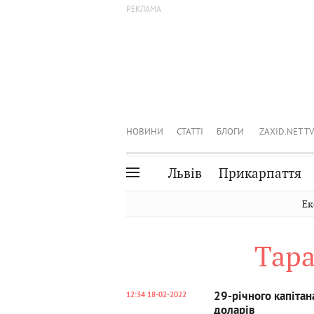
НОВИНИ
СТАТТІ
БЛОГИ
ZAXID.NET TV
Львів
Прикарпаття
Івано-Франківськ
Рівне
Ек
Тернопіль
Львів
Тара
Волинь
Чернівці
Закарпаття
Шептицький
29-річного капітан
12:34 18-02-2022
доларів