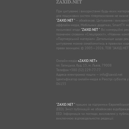
ZAXID.NET
При цитуванні і використанні будь-яких матеріал
для пошукових систем гіперпосилання не нижче
"ZAXID.NET "
— обов’язкові. Цитування і використ
оффлайн-медіа, Мобільних додатках, SmartTV 
письмової згоди
"ZAXID.NET "
. Всі комерційні ре
позначені словами «Спецпроєкт», «Новини комп
«Партнерський матеріал». Детальніше щодо рек
цитування можна ознайомитись в правилах кори
права захищені. © 2005—2026, ТОВ “ЗАХІД.НЕТ
Онлайн-медіа
«ZAXID.NET»
пл. Галицька, буд. 15, м. Львів, 79008
Телефон
+380 (32) 229-77-77
Адреса електронної пошти —
info@zaxid.net
Ідентифікатор онлайн-медіа в Реєстрі суб'єктів 
06155
"ZAXID.NET "
працює за підтримки Європейськог
(EED). Зміст публікацій не обов’язково відображ
EED. Інформація чи погляди, висловлені у публі
виключною відповідальністю редакції.