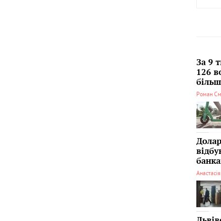
За 9 
126 в
більші
Роман См
Долар
відбу
банка
Анастасі
Львів