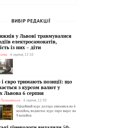
ВИБІР РЕДАКЦІЇ
тижнів у Львові травмувалися
одіїв електросамокатів,
сть із них – діти
оляр
6 серпня, 15:10
 і євро тримають позиції: що
вається з курсом валют у
х Львова 6 серпня
я Лукашевська
6 серпня, 12:50
Офційний курс долара знизився на 6
копійок, водночас курс євро виріс на
9 копійок
ські гінекологи видалили 50-