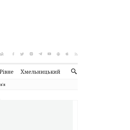
ІЙ
Рівне
Хмельницький
Словко
Культура
вʼя
Рецепти
Здоров'я
Спорт
Краєзнавство
Нерухомість
Домашні тварини