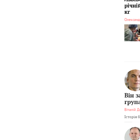
річні
кг
Олександ
Він 
груп
Віталій Д
Історія 