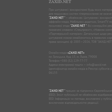
ZAXID.NET
При цитуванні і використанні будь-яких матеріал
для пошукових систем гіперпосилання не нижче
"ZAXID.NET "
— обов’язкові. Цитування і використ
оффлайн-медіа, Мобільних додатках, SmartTV 
письмової згоди
"ZAXID.NET "
. Всі комерційні ре
позначені словами «Спецпроєкт», «Новини комп
«Партнерський матеріал». Детальніше щодо рек
цитування можна ознайомитись в правилах кори
права захищені. © 2005—2026, ТОВ “ЗАХІД.НЕТ
Онлайн-медіа
«ZAXID.NET»
пл. Галицька, буд. 15, м. Львів, 79008
Телефон
+380 (32) 229-77-77
Адреса електронної пошти —
info@zaxid.net
Ідентифікатор онлайн-медіа в Реєстрі суб'єктів 
06155
"ZAXID.NET "
працює за підтримки Європейськог
(EED). Зміст публікацій не обов’язково відображ
EED. Інформація чи погляди, висловлені у публі
виключною відповідальністю редакції.