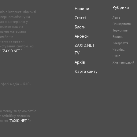
Рубрики
Новини
ів в Інтернеті відкриті
 першого абзацу на
Статті
Львів
ання матеріалів у
Прикарпаття
можливе лише з
Блоги
Тернопіль
кламні матеріали
Анонси
аній» чи
Волинь
лами та правил
Закарпаття
ZAXID.NET
стування сайтом. Усі
Чернівці
”,
"ZAXID.NET "
.
TV
Рівне
Архів
Хмельницький
Карта сайту
у сфері медіа — R40-
о фонду за демократію
ає офіційну позицію
каціях
"ZAXID.NET "
є