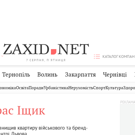
КАТАЛОГ КОМПАН
7 СЕРПНЯ, П'ЯТНИЦЯ
Тернопіль
Волинь
Закарпаття
Чернівці
Стрий
Публікації
Авто
ономіка
Освіта
Поради
Урбаністика
Нерухомість
Спорт
Культура
Здоро
Дрогобич
Світ
Економіка
рас Іщик
Хмельницький
Кіно
Дім
Вінниця
Фото
Освіта
знищив квартиру військового та бренд-
ентрі Львова