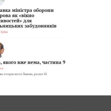
тавка міністра оборони
рова як «вікно
ивостей» для
льницьких забудовників
 Зубач
, якого вже нема, частина 9
мко
а історія міста Львова, розділ 81