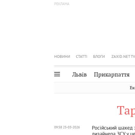
НОВИНИ
СТАТТІ
БЛОГИ
ZAXID.NET TV
Львів
Прикарпаття
Івано-Франківськ
Рівне
Ек
Тернопіль
Львів
Та
Волинь
Чернівці
Закарпаття
Шептицький
Російський шахед 
09:58 25-03-2026
дизайнера ЗСУ у ц