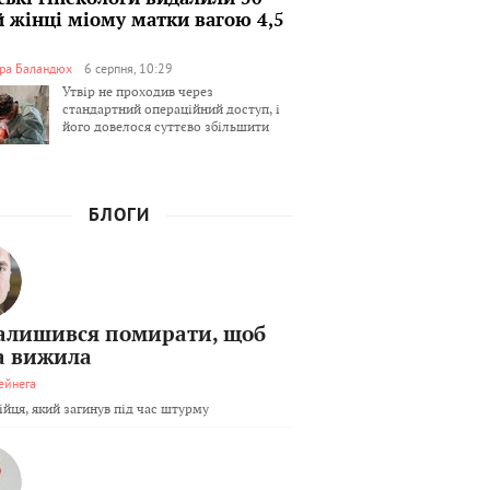
й жінці міому матки вагою 4,5
ра Баландюх
6 серпня, 10:29
Утвір не проходив через
стандартний операційний доступ, і
його довелося суттєво збільшити
БЛОГИ
залишився помирати, щоб
а вижила
ейнега
бійця, який загинув під час штурму