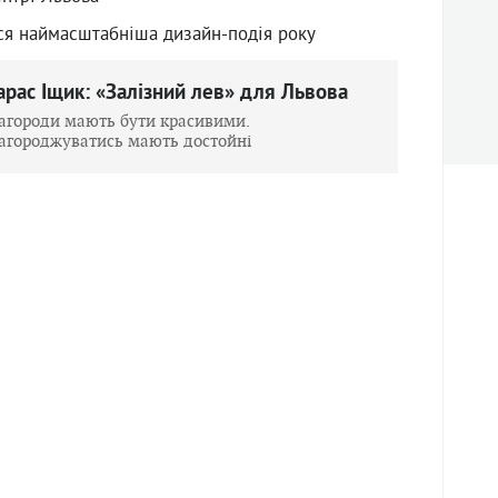
ься наймасштабніша дизайн-подія року
арас Іщик: «Залізний лев» для Львова
агороди мають бути красивими.
агороджуватись мають достойні