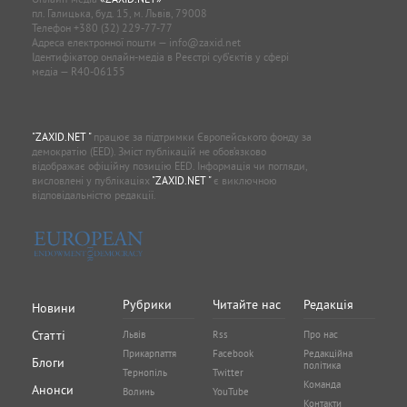
пл. Галицька, буд. 15, м. Львів, 79008
Телефон
+380 (32) 229-77-77
Адреса електронної пошти —
info@zaxid.net
Ідентифікатор онлайн-медіа в Реєстрі суб'єктів у сфері
медіа — R40-06155
"ZAXID.NET "
працює за підтримки Європейського фонду за
демократію (EED). Зміст публікацій не обов’язково
відображає офіційну позицію EED. Інформація чи погляди,
висловлені у публікаціях
"ZAXID.NET "
є виключною
відповідальністю редакції.
Рубрики
Читайте нас
Редакція
Новини
Статті
Львів
Rss
Про нас
Прикарпаття
Facebook
Редакційна
Блоги
політика
Тернопіль
Twitter
Команда
Анонси
Волинь
YouTube
Контакти