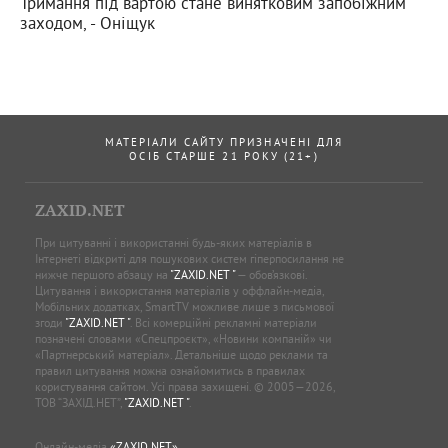
Тримання під вартою стане винятковим запобіжним
заходом, - Оніщук
МАТЕРІАЛИ САЙТУ ПРИЗНАЧЕНІ ДЛЯ
ОСІБ СТАРШЕ 21 РОКУ (21+)
ZAXID.NET
При цитуванні і використанні будь-яких матеріалів в
Інтернеті відкриті для пошукових систем гіперпосилання не
нижче першого абзацу на
"ZAXID.NET "
— обов’язкові.
Цитування і використання матеріалів у оффлайн-медіа,
Мобільних додатках, SmartTV можливе лише з письмової
згоди
"ZAXID.NET "
. Всі комерційні рекламні матеріали
позначені словами «Спецпроєкт», «Новини компаній» чи
«Партнерський матеріал». Детальніше щодо реклами та
правил цитування можна ознайомитись в правилах
користування сайтом. Усі права захищені. © 2005—2026,
ТОВ “ЗАХІД.НЕТ”,
"ZAXID.NET "
.
Онлайн-медіа
«ZAXID.NET»