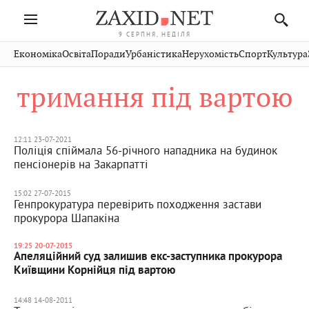
9 СЕРПНЯ, НЕДІЛЯ
Івано-
Публікації
Авто
Словко
Культура
Економіка
Освіта
Поради
Урбаністика
Нерухомість
Спорт
Культура
Стрий
Рівне
Франківськ
Світ
Економіка
Рецепти
Здоров'я
Дрогобич
Львів
Тернопіль
тримання під вартою
Кіно
Дім
Спорт
Краєзнавство
Хмельницький
Чернівці
Волинь
Фото
Освіта
Нерухомість
Домашні
Вінниця
Шептицький
Закарпаття
тварини
12:11 23-07-2021
Поліція спіймала 56-річного нападника на будинок
пенсіонерів на Закарпатті
15:02 27-07-2015
Генпрокуратура перевірить походження застави
прокурора Шапакіна
19:25 20-07-2015
Апеляційний суд залишив екс-заступника прокурора
Київщини Корнійця під вартою
14:48 14-08-2011