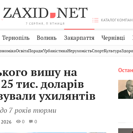
КАТАЛОГ КОМПАН
7 СЕРПНЯ, П'ЯТНИЦЯ
Тернопіль
Волинь
Закарпаття
Чернівці
Стрий
Публікації
Авто
ономіка
Освіта
Поради
Урбаністика
Нерухомість
Спорт
Культура
Здоро
Дрогобич
Світ
Економіка
ського вишу на
Остан
Хмельницький
Кіно
Дім
25 тис. доларів
Вінниця
Фото
Освіта
ували ухилянтів
до 7 років тюрми
0
0
я 2026