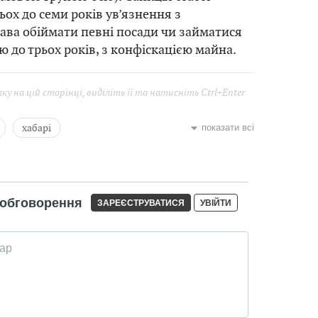
ьох до семи років ув’язнення з
ва обіймати певні посади чи займатися
ю до трьох років, з конфіскацією майна.
у на цій сторінці, виділіть її та натисніть Ctrl+Enter
хабарі
показати всі
зації
вища освіта
Освіта
й
Андрій Романець