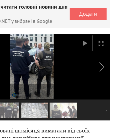
 читати головні новини дня
Додати
.NET у вибрані в Google
рювані щомісяця вимагали від своїх