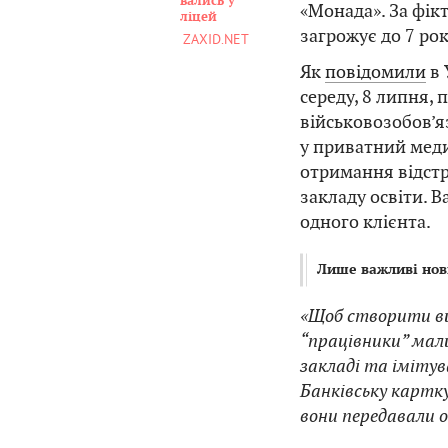
вались у
«Монада». За фік
ліцей
загрожує до 7 ро
ZAXID.NET
Як
повідомили
в 
середу, 8 липня,
військовозобов’я
у приватний меди
отримання відстр
закладу освіти. В
одного клієнта.
Лише важливі нов
«Щоб створити ви
“працівники” мал
закладі та імітув
Банківську картку
вони передавали 