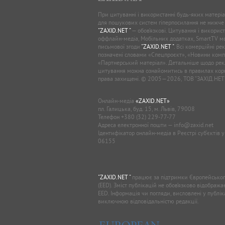
При цитуванні і використанні будь-яких матеріал
для пошукових систем гіперпосилання не нижче
"ZAXID.NET "
— обов’язкові. Цитування і використ
оффлайн-медіа, Мобільних додатках, SmartTV 
письмової згоди
"ZAXID.NET "
. Всі комерційні ре
позначені словами «Спецпроєкт», «Новини комп
«Партнерський матеріал». Детальніше щодо рек
цитування можна ознайомитись в правилах кори
права захищені. © 2005—2026, ТОВ “ЗАХІД.НЕТ
Онлайн-медіа
«ZAXID.NET»
пл. Галицька, буд. 15, м. Львів, 79008
Телефон
+380 (32) 229-77-77
Адреса електронної пошти —
info@zaxid.net
Ідентифікатор онлайн-медіа в Реєстрі суб'єктів 
06155
"ZAXID.NET "
працює за підтримки Європейськог
(EED). Зміст публікацій не обов’язково відображ
EED. Інформація чи погляди, висловлені у публі
виключною відповідальністю редакції.