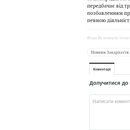
передбачає від тр
позбавленням пра
певною діяльніст
Якщо Ви виявили помилк
Новини Закарпаття
Ухилення від мобілі
Микола Грибовськи