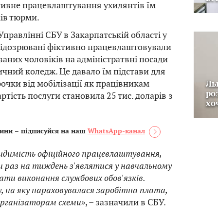
тивне працевлаштування ухилянтів їм
ків тюрми.
Управлінні СБУ в Закарпатській області у
 підозрювані фіктивно працевлаштовували
заних чоловіків на адміністратвні посади
чний коледж. Це давало їм підстави для
очки від мобілізації як працівникам
Ль
ро
артість послуги становила 25 тис. доларів з
хо
ини – підписуйся на наш
WhatsApp-канал
димість офіційного працевлаштування,
и раз на тиждень з'являтися у навчальному
ати виконання службових обов'язків.
, на яку нараховувалася заробітна плата,
організаторам схеми»
, – зазначили в СБУ.