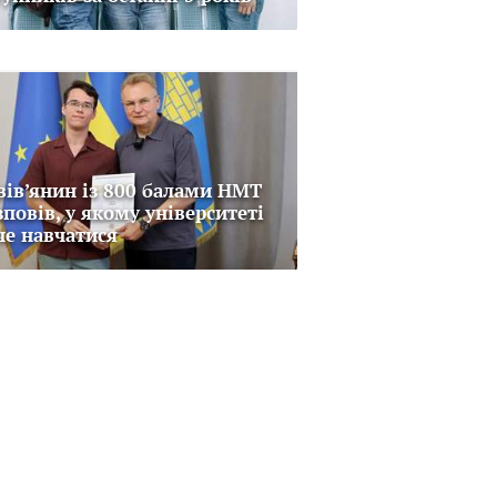
вів’янин із 800 балами НМТ
зповів, у якому університеті
че навчатися