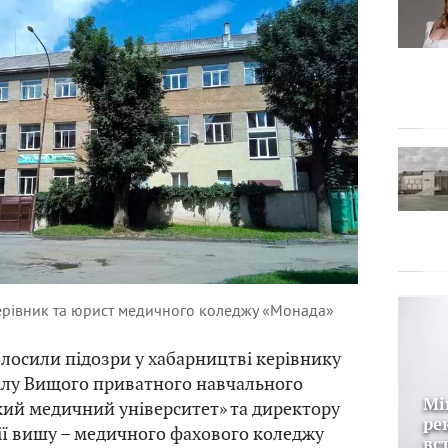
ерівник та юрист медичного коледжу «Монада»
олосили підозри у хабарництві керівнику
ілу Вищого приватного навчального
Мі
кий медичний університет» та директору
ре
ії вишу – медичного фахового коледжу
вс