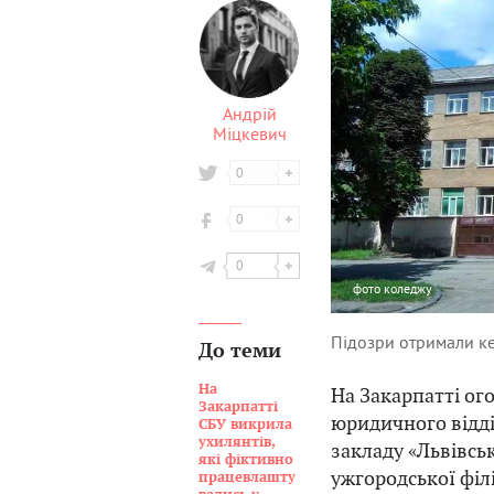
Андрій
Міцкевич
0
0
0
фото
коледжу
Підозри отримали к
До теми
На
На Закарпатті ог
Закарпатті
юридичного відд
СБУ викрила
ухилянтів,
закладу «Львівсь
які фіктивно
ужгородської філ
працевлашту