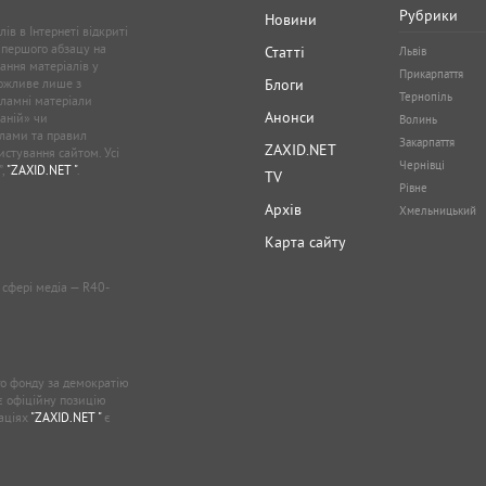
Рубрики
Новини
ів в Інтернеті відкриті
 першого абзацу на
Статті
Львів
ання матеріалів у
Прикарпаття
можливе лише з
Блоги
Тернопіль
кламні матеріали
Анонси
аній» чи
Волинь
лами та правил
Закарпаття
ZAXID.NET
стування сайтом. Усі
Чернівці
”,
"ZAXID.NET "
.
TV
Рівне
Архів
Хмельницький
Карта сайту
у сфері медіа — R40-
о фонду за демократію
ає офіційну позицію
каціях
"ZAXID.NET "
є