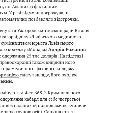
5 тис. грн нібито для компенсації
т, пов'язаних із фіктивним
ям. У разі відмови погрожували
автоматично позбавляло відстрочки.
епутата Ужгородської міської ради Віталія
ика юрвідділу «Львівського медичного
за сумісництвом
юриста
Львівського
ого коледжу «Монада»
Андрія Романця
 одержання 25 тис. доларів. На підставі
 правоохоронці також викрили його
ктора медичного фахового коледжу
ормацією
сайту закладу, його очолює
.
ський
мінують ч. 4 ст. 368-3 Кримінального
(одержання хабаря для себе чи третьої
анням наданих їй повноважень, вчинене
мовою групою осіб). Санкція статті