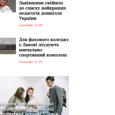
Львівщини увійшла
до списку найкращих
педагогів дошкілля
України
сьогодні, 12:40
Для фахового коледжу
у Львові збудують
навчально-
спортивний комплекс
сьогодні, 11:24
носвіти повідомило про
кордну кількість заяв від
тупників за останні 5 років