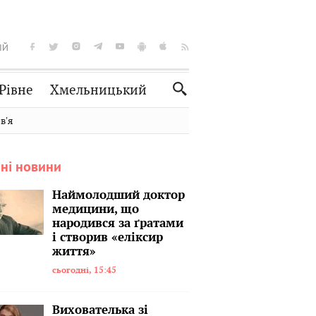
ІЙ
Рівне
Хмельницький
Словко
Культура
вʼя
Рецепти
Здоров'я
ні новини
Спорт
Краєзнавство
Нерухомість
Домашні тварини
Наймолодший доктор
медицини, що
народився за ґратами
і створив «еліксир
життя»
сьогодні, 15:45
Вихователька зі