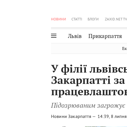
НОВИНИ
СТАТТІ
БЛОГИ
ZAXID.NET TV
Львів
Прикарпаття
Івано-Франківськ
Рівне
Ек
Тернопіль
Львів
У філії львів
Волинь
Чернівці
Закарпатті за 
Закарпаття
Шептицький
працевлаштов
Підозрюваним загрожує 
Новини Закарпаття —
14:39, 8 липн