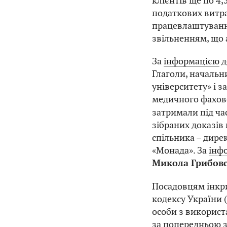
клієнтів ще по 4,
податкових витра
працевлаштуванн
звільненням, що 
За
інформацією
д
Глаголи, начальн
університету» і 
медичного фахов
затримали під час
зібраних доказів
спільника – дире
«Монада». За
інф
Микола Грибов
Посадовцям інкри
кодексу України 
особи з використ
за попередньою з