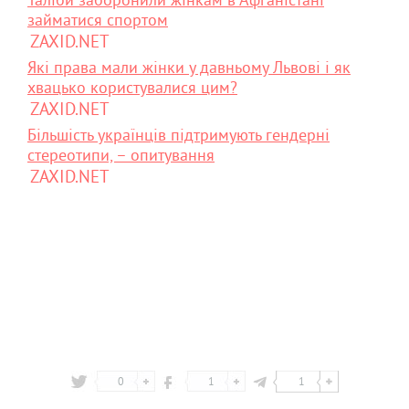
займатися спортом
ZAXID.NET
Які права мали жінки у давньому Львові і як
хвацько користувалися цим?
ZAXID.NET
Більшість українців підтримують гендерні
стереотипи, – опитування
ZAXID.NET
0
1
1