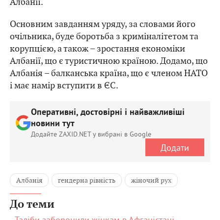
Албанії.
Основним завданням уряду, за словами його
очільника, буде боротьба з криміналітетом та
корупцією, а також – зростання економіки
Албанії, що є туристичною країною. Додамо, що
Албанія – балканська країна, що є членом НАТО
і має намір вступити в ЄС.
Оперативні, достовірні і найважливіші
новини тут
Додайте ZAXID.NET у вибрані в Google
Додати
Албанія
гендерна рівність
жіночий рух
До теми
Таліби заборонили жінкам в Афганістані