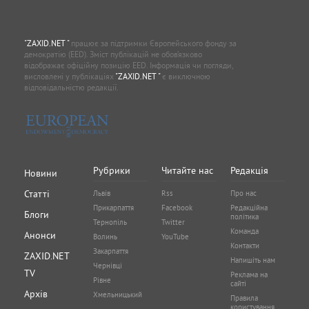
"ZAXID.NET "
працює за підтримки Європейського фонду за
демократію (EED). Зміст публікацій не обов’язково
відображає офіційну позицію EED. Інформація чи погляди,
висловлені у публікаціях
"ZAXID.NET "
є виключною
відповідальністю редакції.
Рубрики
Читайте нас
Редакція
Новини
Статті
Львів
Rss
Про нас
Прикарпаття
Facebook
Редакційна
Блоги
політика
Тернопіль
Twitter
Команда
Анонси
Волинь
YouTube
Контакти
Закарпаття
ZAXID.NET
Напишіть нам
Чернівці
TV
Реклама на
Рівне
сайті
Архів
Хмельницький
Правила
користування