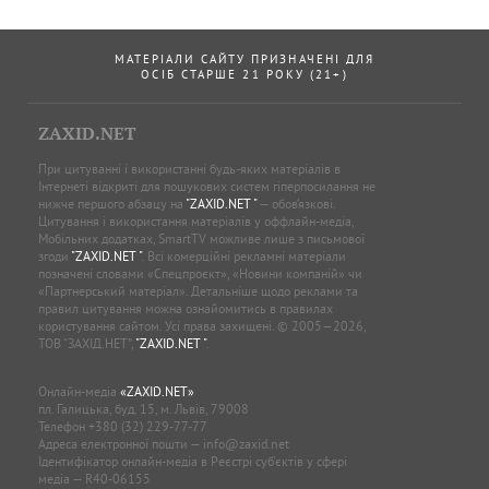
МАТЕРІАЛИ САЙТУ ПРИЗНАЧЕНІ ДЛЯ
ОСІБ СТАРШЕ 21 РОКУ (21+)
ZAXID.NET
При цитуванні і використанні будь-яких матеріалів в
Інтернеті відкриті для пошукових систем гіперпосилання не
нижче першого абзацу на
"ZAXID.NET "
— обов’язкові.
Цитування і використання матеріалів у оффлайн-медіа,
Мобільних додатках, SmartTV можливе лише з письмової
згоди
"ZAXID.NET "
. Всі комерційні рекламні матеріали
позначені словами «Спецпроєкт», «Новини компаній» чи
«Партнерський матеріал». Детальніше щодо реклами та
правил цитування можна ознайомитись в правилах
користування сайтом. Усі права захищені. © 2005—2026,
ТОВ “ЗАХІД.НЕТ”,
"ZAXID.NET "
.
Онлайн-медіа
«ZAXID.NET»
пл. Галицька, буд. 15, м. Львів, 79008
Телефон
+380 (32) 229-77-77
Адреса електронної пошти —
info@zaxid.net
Ідентифікатор онлайн-медіа в Реєстрі суб'єктів у сфері
медіа — R40-06155