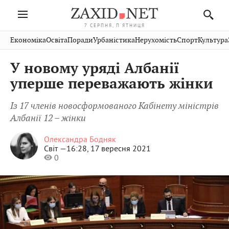
7 СЕРПНЯ, П'ЯТНИЦЯ
Івано-
Публікації
Авто
Словко
Культура
Економіка
Освіта
Поради
Урбаністика
Нерухомість
Спорт
Культура
Стрий
Рівне
Франківськ
Світ
Економіка
Рецепти
Здоров'я
Дрогобич
Львів
Тернопіль
У новому уряді Албанії
Кіно
Дім
Спорт
Краєзнавство
Хмельницький
Чернівці
Волинь
уперше переважають жінки
Фото
Освіта
Нерухомість
Домашні
Вінниця
Шептицький
Закарпаття
тварини
Із 17 членів новосформованого Кабінету міністрів
Албанії 12 – жінки
Олександра Бодняк
Світ —
16:28, 17 вересня 2021
0