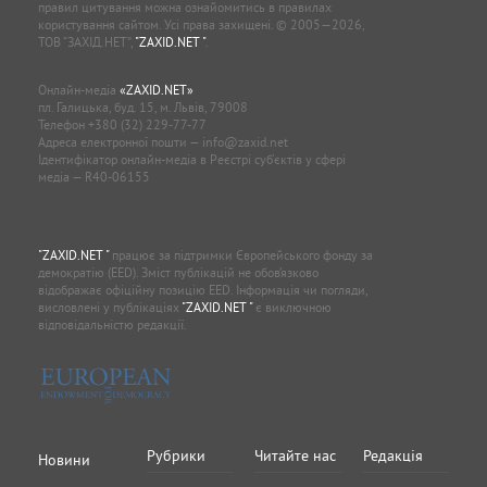
правил цитування можна ознайомитись в правилах
користування сайтом. Усі права захищені. © 2005—2026,
ТОВ “ЗАХІД.НЕТ”,
"ZAXID.NET "
.
Онлайн-медіа
«ZAXID.NET»
пл. Галицька, буд. 15, м. Львів, 79008
Телефон
+380 (32) 229-77-77
Адреса електронної пошти —
info@zaxid.net
Ідентифікатор онлайн-медіа в Реєстрі суб'єктів у сфері
медіа — R40-06155
"ZAXID.NET "
працює за підтримки Європейського фонду за
демократію (EED). Зміст публікацій не обов’язково
відображає офіційну позицію EED. Інформація чи погляди,
висловлені у публікаціях
"ZAXID.NET "
є виключною
відповідальністю редакції.
Рубрики
Читайте нас
Редакція
Новини