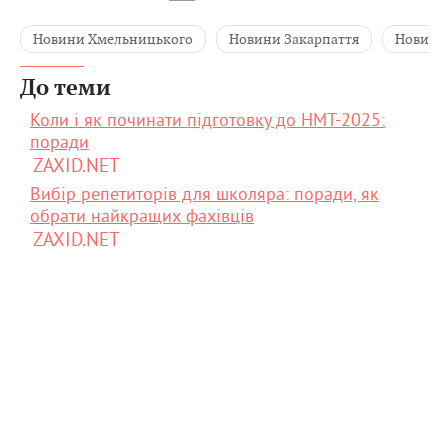
Новини Хмельницького
Новини Закарпаття
Новини 
До теми
Коли і як починати підготовку до НМТ-2025:
поради
ZAXID.NET
Вибір репетиторів для школяра: поради, як
обрати найкращих фахівців
ZAXID.NET