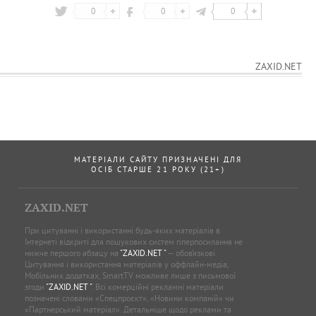
0
0
0
ZAXID.NET
МАТЕРІАЛИ САЙТУ ПРИЗНАЧЕНІ ДЛЯ
ОСІБ СТАРШЕ 21 РОКУ (21+)
ZAXID.NET
При цитуванні і використанні будь-яких матеріалів в
Інтернеті відкриті для пошукових систем гіперпосилання не
нижче першого абзацу на
"ZAXID.NET "
— обов’язкові.
Цитування і використання матеріалів у оффлайн-медіа,
Мобільних додатках, SmartTV можливе лише з письмової
згоди
"ZAXID.NET "
. Всі комерційні рекламні матеріали
позначені словами «Спецпроєкт», «Новини компаній» чи
«Партнерський матеріал». Детальніше щодо реклами та