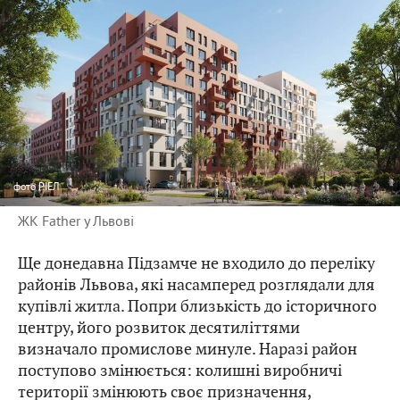
фото
РІЕЛ
ЖК Father у Львові
Ще донедавна Підзамче не входило до переліку
районів Львова, які насамперед розглядали для
купівлі житла. Попри близькість до історичного
центру, його розвиток десятиліттями
визначало промислове минуле. Наразі район
поступово змінюється: колишні виробничі
території змінюють своє призначення,