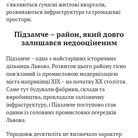
з'являються сучасні житлові квартали,
розвиваються інфраструктура та громадські
простори.
Підзамче – район, який довго
залишався недооціненим
Підзамче – одна з найстаріших історичних
дільниць Львова. Розвиток цього району тісно
пов'язаний із промисловою модернізацією
міста наприкінці XIX – на початку XX століття.
Саме тут будували фабрики, склади та
виробництва, прокладали залізничну
інфраструктуру, і Підзамче поступово став
одним із головних промислових осередків
Львова.
Упродовж десятиліть це визначало характер