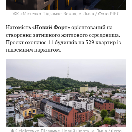
ЖК «Містечко Підзамче. Вежа», м. Львів / Фото РІЕЛ
Натомість
орієнтований на
«Новий Форт»
створення затишного житлового середовища.
Проєкт охоплює 11 будинків на 529 квартир із
підземним паркінгом.
ЖК «Містечко Підзамче. Новий Форт», м. Львів / Фото