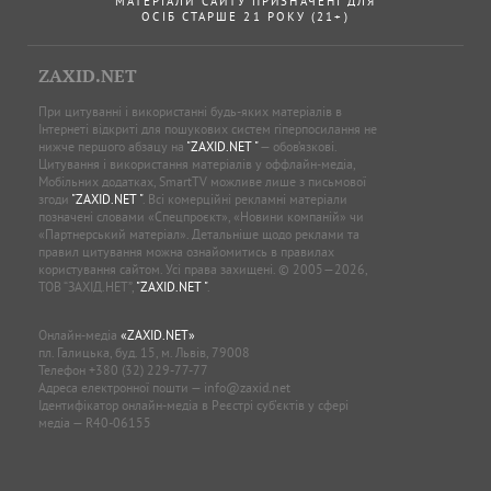
МАТЕРІАЛИ САЙТУ ПРИЗНАЧЕНІ ДЛЯ
ОСІБ СТАРШЕ 21 РОКУ (21+)
ZAXID.NET
При цитуванні і використанні будь-яких матеріалів в
Інтернеті відкриті для пошукових систем гіперпосилання не
нижче першого абзацу на
"ZAXID.NET "
— обов’язкові.
Цитування і використання матеріалів у оффлайн-медіа,
Мобільних додатках, SmartTV можливе лише з письмової
згоди
"ZAXID.NET "
. Всі комерційні рекламні матеріали
позначені словами «Спецпроєкт», «Новини компаній» чи
«Партнерський матеріал». Детальніше щодо реклами та
правил цитування можна ознайомитись в правилах
користування сайтом. Усі права захищені. © 2005—2026,
ТОВ “ЗАХІД.НЕТ”,
"ZAXID.NET "
.
Онлайн-медіа
«ZAXID.NET»
пл. Галицька, буд. 15, м. Львів, 79008
Телефон
+380 (32) 229-77-77
Адреса електронної пошти —
info@zaxid.net
Ідентифікатор онлайн-медіа в Реєстрі суб'єктів у сфері
медіа — R40-06155