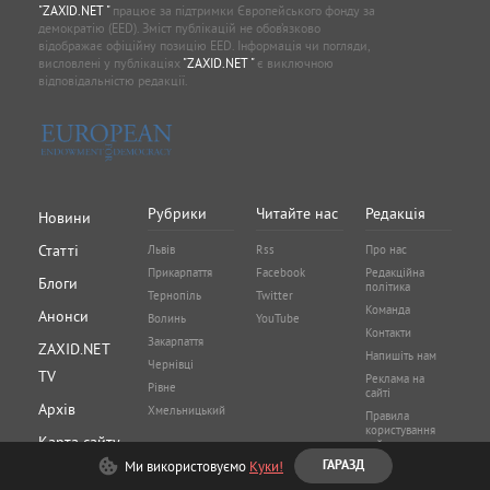
"ZAXID.NET "
працює за підтримки Європейського фонду за
демократію (EED). Зміст публікацій не обов’язково
відображає офіційну позицію EED. Інформація чи погляди,
висловлені у публікаціях
"ZAXID.NET "
є виключною
відповідальністю редакції.
Рубрики
Читайте нас
Редакція
Новини
Статті
Львів
Rss
Про нас
Прикарпаття
Facebook
Редакційна
Блоги
політика
Тернопіль
Twitter
Команда
Анонси
Волинь
YouTube
Контакти
Закарпаття
ZAXID.NET
Напишіть нам
Чернівці
TV
Реклама на
Рівне
сайті
Архів
Хмельницький
Правила
користування
Карта сайту
сайтом
Ми використовуємо
Куки!
ГАРАЗД
Політика
конфіденційності