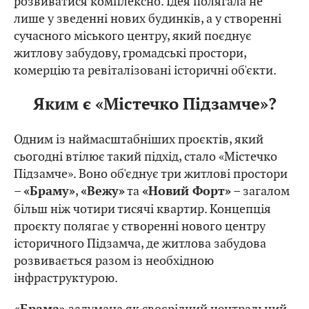
розвиватися комплексно. Ідея полягала не
лише у зведенні нових будинків, а у створенні
сучасного міського центру, який поєднує
житлову забудову, громадські простори,
комерцію та ревіталізовані історичні об'єкти.
Яким є «Містечко Підзамче»?
Одним із наймасштабніших проєктів, який
сьогодні втілює такий підхід, стало «Містечко
Підзамче». Воно об'єднує три житлові простори
–
,
та
– загалом
«Браму»
«Вежу»
«Новий Форт»
більш ніж чотири тисячі квартир. Концепція
проєкту полягає у створенні нового центру
історичного Підзамча, де житлова забудова
розвивається разом із необхідною
інфраструктурою.
задумана як своєрідний центральний