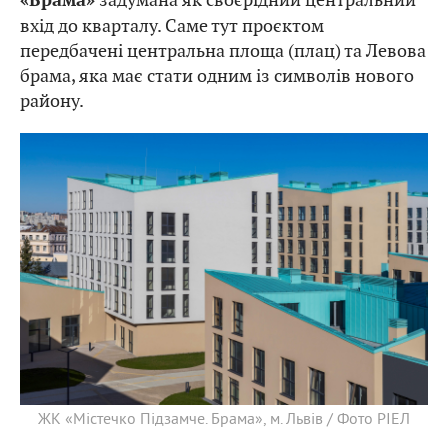
«Брама»
вхід до кварталу. Саме тут проєктом
передбачені центральна площа (плац) та Левова
брама, яка має стати одним із символів нового
району.
ЖК «Містечко Підзамче. Брама», м. Львів / Фото РІЕЛ