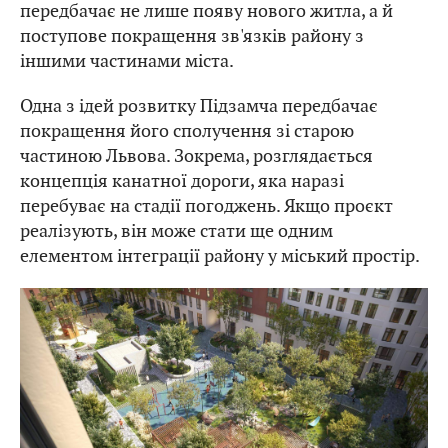
передбачає не лише появу нового житла, а й
поступове покращення зв'язків району з
іншими частинами міста.
Одна з ідей розвитку Підзамча передбачає
покращення його сполучення зі старою
частиною Львова. Зокрема, розглядається
концепція канатної дороги, яка наразі
перебуває на стадії погоджень. Якщо проєкт
реалізують, він може стати ще одним
елементом інтеграції району у міський простір.