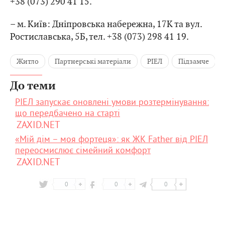
+38 (073) 290 41 15.
– м. Київ: Дніпровська набережна, 17К та вул.
Ростиславська, 5Б, тел. +38 (073) 298 41 19.
Житло
Партнерські матеріали
РІЕЛ
Підзамче
До теми
РІЕЛ запускає оновлені умови розтермінування:
що передбачено на старті
ZAXID.NET
«Мій дім – моя фортеця»: як ЖК Father від РІЕЛ
переосмислює сімейний комфорт
ZAXID.NET
0
0
0