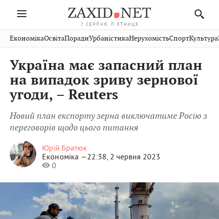
7 СЕРПНЯ, П'ЯТНИЦЯ
Івано-
Публікації
Авто
Словко
Культура
Економіка
Освіта
Поради
Урбаністика
Нерухомість
Спорт
Культура
Стрий
Рівне
Франківськ
Світ
Економіка
Рецепти
Здоров'я
Дрогобич
Львів
Тернопіль
Україна має запасний план
Кіно
Дім
Спорт
Краєзнавство
Хмельницький
Чернівці
Волинь
на випадок зриву зернової
Фото
Освіта
Нерухомість
Домашні
Вінниця
Шептицький
угоди, – Reuters
Закарпаття
тварини
Новий план експорту зерна виключатиме Росію з
переговорів щодо цього питання
Юрій Братюк
Економіка —
22:38, 2 червня 2023
0