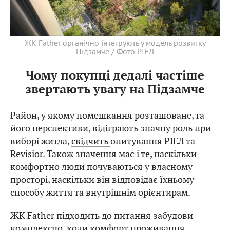
ЖК Father органічно інтегрують у модель розвитку
Підзамче / Фото РІЕЛ
Чому покупці дедалі частіше
звертають увагу на Підзамче
Район, у якому помешкання розташоване, та
його перспективи, відіграють значну роль при
виборі житла,
свідчить
опитування РІЕЛ та
Revisior. Також значення має і те, наскільки
комфортно люди почуваються у власному
просторі, наскільки він відповідає їхньому
способу життя та внутрішнім орієнтирам.
ЖК Father підходить до питання забудови
комплексно, коли комфорт проживання