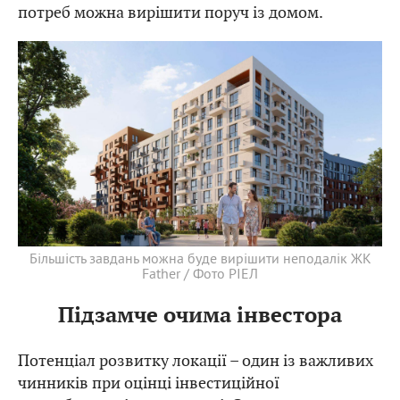
потреб можна вирішити поруч із домом.
Більшість завдань можна буде вирішити неподалік ЖК
Father / Фото РІЕЛ
Підзамче очима інвестора
Потенціал розвитку локації – один із важливих
чинників при оцінці інвестиційної