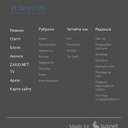
Рубрики
Читайте нас
Редакція
Новини
Статті
Львів
Rss
Про нас
Прикарпаття
Facebook
Редакційна
Блоги
політика
Тернопіль
Twitter
Команда
Анонси
Волинь
YouTube
Контакти
Закарпаття
ZAXID.NET
Напишіть нам
Чернівці
TV
Реклама на
Рівне
сайті
Архів
Хмельницький
Правила
користування
Карта сайту
сайтом
Політика
конфіденційності
Made by