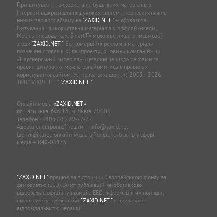
При цитуванні і використанні будь-яких матеріалів в
Інтернеті відкриті для пошукових систем гіперпосилання не
нижче першого абзацу на
"ZAXID.NET "
— обов’язкові.
Цитування і використання матеріалів у оффлайн-медіа,
Мобільних додатках, SmartTV можливе лише з письмової
згоди
"ZAXID.NET "
. Всі комерційні рекламні матеріали
позначені словами «Спецпроєкт», «Новини компаній» чи
«Партнерський матеріал». Детальніше щодо реклами та
правил цитування можна ознайомитись в правилах
користування сайтом. Усі права захищені. © 2005—2026,
ТОВ “ЗАХІД.НЕТ”,
"ZAXID.NET "
.
Онлайн-медіа
«ZAXID.NET»
пл. Галицька, буд. 15, м. Львів, 79008
Телефон
+380 (32) 229-77-77
Адреса електронної пошти —
info@zaxid.net
Ідентифікатор онлайн-медіа в Реєстрі суб'єктів у сфері
медіа — R40-06155
"ZAXID.NET "
працює за підтримки Європейського фонду за
демократію (EED). Зміст публікацій не обов’язково
відображає офіційну позицію EED. Інформація чи погляди,
висловлені у публікаціях
"ZAXID.NET "
є виключною
відповідальністю редакції.