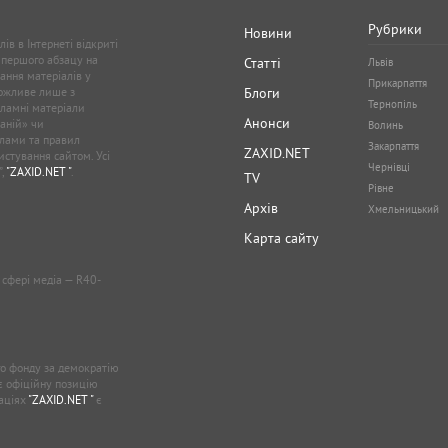
Рубрики
Новини
ів в Інтернеті відкриті
 першого абзацу на
Статті
Львів
ання матеріалів у
Прикарпаття
можливе лише з
Блоги
Тернопіль
кламні матеріали
Анонси
аній» чи
Волинь
лами та правил
Закарпаття
ZAXID.NET
стування сайтом. Усі
Чернівці
”,
"ZAXID.NET "
.
TV
Рівне
Архів
Хмельницький
Карта сайту
у сфері медіа — R40-
о фонду за демократію
ає офіційну позицію
каціях
"ZAXID.NET "
є