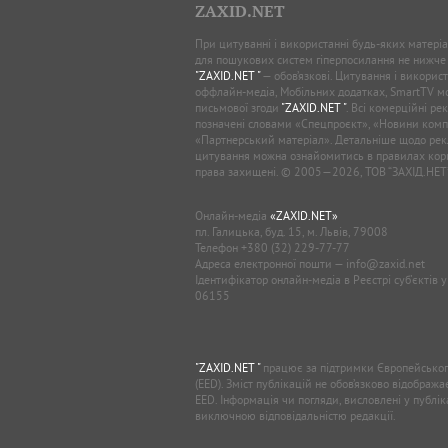
ZAXID.NET
При цитуванні і використанні будь-яких матеріал
для пошукових систем гіперпосилання не нижче
"ZAXID.NET "
— обов’язкові. Цитування і використ
оффлайн-медіа, Мобільних додатках, SmartTV 
письмової згоди
"ZAXID.NET "
. Всі комерційні ре
позначені словами «Спецпроєкт», «Новини комп
«Партнерський матеріал». Детальніше щодо рек
цитування можна ознайомитись в правилах кори
права захищені. © 2005—2026, ТОВ “ЗАХІД.НЕТ
Онлайн-медіа
«ZAXID.NET»
пл. Галицька, буд. 15, м. Львів, 79008
Телефон
+380 (32) 229-77-77
Адреса електронної пошти —
info@zaxid.net
Ідентифікатор онлайн-медіа в Реєстрі суб'єктів 
06155
"ZAXID.NET "
працює за підтримки Європейськог
(EED). Зміст публікацій не обов’язково відображ
EED. Інформація чи погляди, висловлені у публі
виключною відповідальністю редакції.