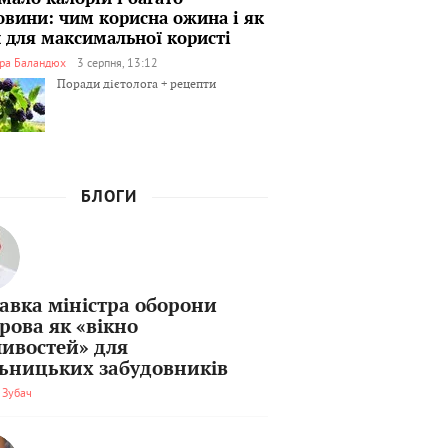
овини: чим корисна ожина і як
ти для максимальної користі
ра Баландюх
3 серпня, 13:12
Поради дієтолога + рецепти
БЛОГИ
тавка міністра оборони
рова як «вікно
ивостей» для
льницьких забудовників
 Зубач