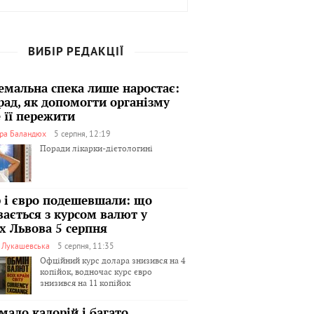
ВИБІР РЕДАКЦІЇ
емальна спека лише наростає:
рад, як допомогти організму
 її пережити
ра Баландюх
5 серпня, 12:19
Поради лікарки-дієтологині
 і євро подешевшали: що
вається з курсом валют у
х Львова 5 серпня
я Лукашевська
5 серпня, 11:35
Офційний курс долара знизився на 4
копійок, водночас курс євро
знизився на 11 копійок
мало калорій і багато