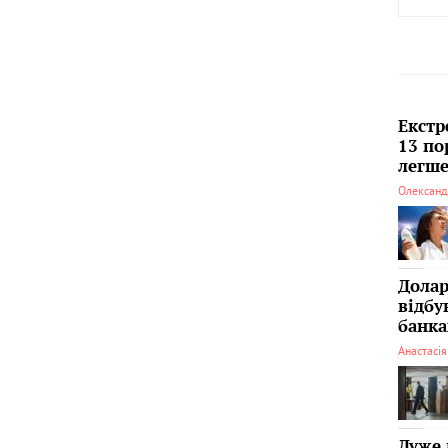
Екстр
13 по
легше
Олександ
Долар
відбу
банка
Анастасі
Дуже 