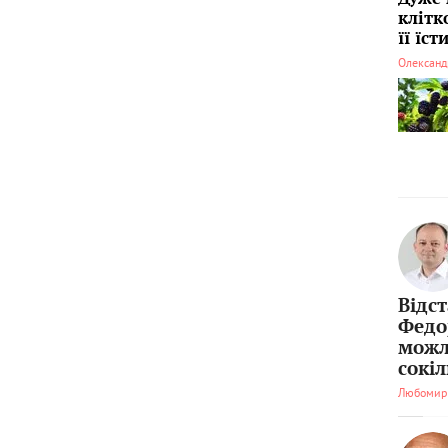
клітк
її їс
Олександ
Відс
Федо
можл
сокі
Любомир