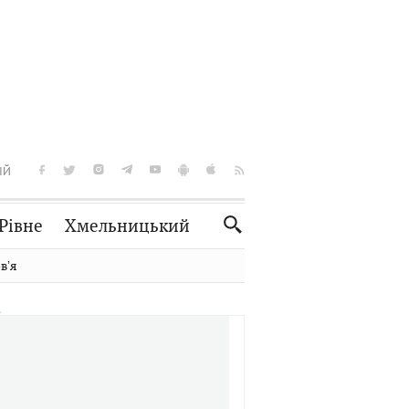
ІЙ
Рівне
Хмельницький
Словко
Культура
вʼя
Рецепти
Здоров'я
Спорт
Краєзнавство
Нерухомість
Домашні тварини