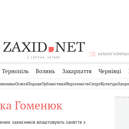
КАТАЛОГ КОМПАН
6 СЕРПНЯ, ЧЕТВЕР
Тернопіль
Волинь
Закарпаття
Чернівці
Стрий
Публікації
Авто
ономіка
Освіта
Поради
Урбаністика
Нерухомість
Спорт
Культура
Здоро
Дрогобич
Світ
Економіка
іка Гоменюк
Хмельницький
Кіно
Дім
Вінниця
Фото
Освіта
нених захисників влаштовують заняття з