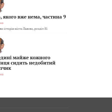
, якого вже нема, частина 9
мко
а історія міста Львова, розділ 81
едині майже кожного
їнця сидить недобитий
пчик
мко