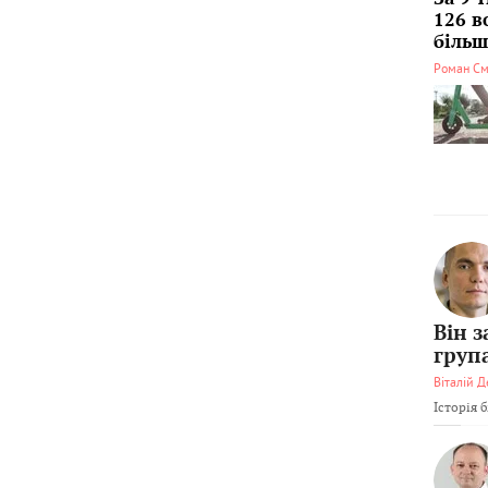
126 в
більші
Роман См
Він 
груп
Віталій Д
Історія 