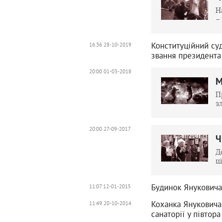
Н
–
Конституційний су
16:36 28-10-2019
звання президента
20:00 01-03-2018
М
П
з
20:00 27-09-2017
Ч
Д
ц
Будинок Януковича
11:07 12-01-2015
Коханка Януковича 
11:49 20-10-2014
санаторії у півтора