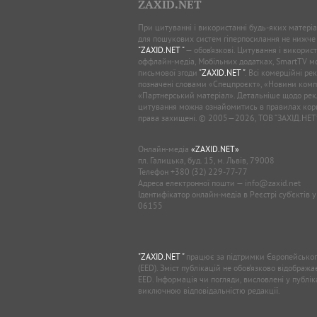
ZAXID.NET
При цитуванні і використанні будь-яких матеріал
для пошукових систем гіперпосилання не нижче
"ZAXID.NET "
— обов’язкові. Цитування і використ
оффлайн-медіа, Мобільних додатках, SmartTV 
письмової згоди
"ZAXID.NET "
. Всі комерційні ре
позначені словами «Спецпроєкт», «Новини комп
«Партнерський матеріал». Детальніше щодо рек
цитування можна ознайомитись в правилах кори
права захищені. © 2005—2026, ТОВ “ЗАХІД.НЕТ
Онлайн-медіа
«ZAXID.NET»
пл. Галицька, буд. 15, м. Львів, 79008
Телефон
+380 (32) 229-77-77
Адреса електронної пошти —
info@zaxid.net
Ідентифікатор онлайн-медіа в Реєстрі суб'єктів 
06155
"ZAXID.NET "
працює за підтримки Європейськог
(EED). Зміст публікацій не обов’язково відображ
EED. Інформація чи погляди, висловлені у публі
виключною відповідальністю редакції.