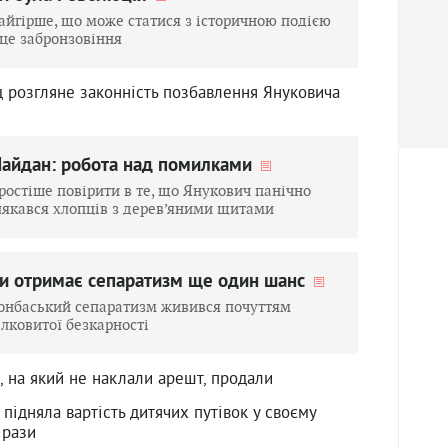
айгірше, що може статися з історичною подією
 це забронзовіння
д розгляне законність позбавлення Януковича
айдан: робота над помилками
ростіше повірити в те, що Янукович панічно
лякався хлопців з дерев’яними щитами
и отримає сепаратизм ще один шанс
онбаський сепаратизм живився почуттям
ілковитої безкарності
, на який не наклали арешт, продали
підняла вартість дитячих путівок у своєму
 рази