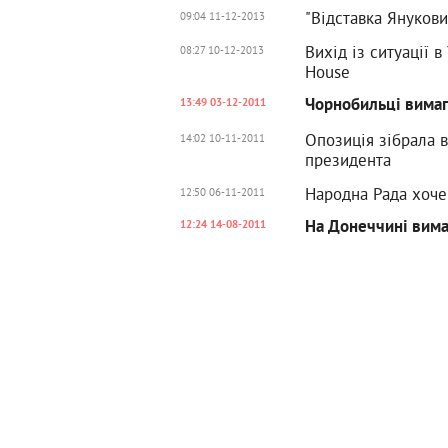
"Відставка Янукови
09:04 11-12-2013
Вихід із ситуації в
08:27 10-12-2013
House
Чорнобильці вимаг
13:49 03-12-2011
Опозиція зібрала 
14:02 10-11-2011
президента
Народна Рада хоче
12:50 06-11-2011
На Донеччині вима
12:24 14-08-2011