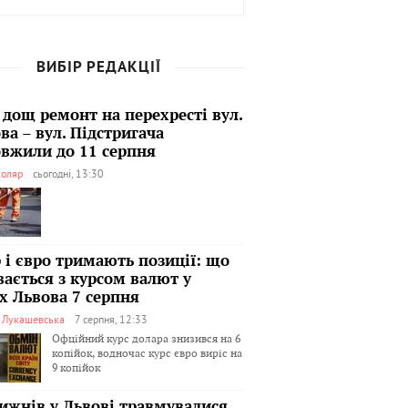
ВИБІР РЕДАКЦІЇ
 дощ ремонт на перехресті вул.
ва – вул. Підстригача
вжили до 11 серпня
оляр
сьогодні, 13:30
 і євро тримають позиції: що
вається з курсом валют у
х Львова 7 серпня
я Лукашевська
7 серпня, 12:33
Офційний курс долара знизився на 6
копійок, водночас курс євро виріс на
9 копійок
тижнів у Львові травмувалися