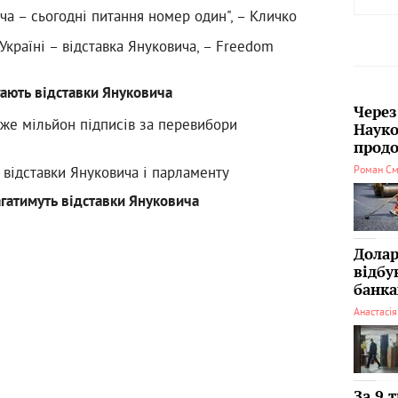
ча – сьогодні питання номер один", – Кличко
 Україні – відставка Януковича, – Freedom
ають відставки Януковича
Через
вже мільйон підписів за перевибори
Науко
продо
 відставки Януковича і парламенту
Роман См
гатимуть відставки Януковича
Долар
відбу
банка
Анастасі
За 9 