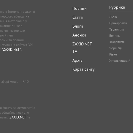
Рубрики
Новини
ів в Інтернеті відкриті
 першого абзацу на
Статті
Львів
ання матеріалів у
Прикарпаття
можливе лише з
Блоги
Тернопіль
кламні матеріали
Анонси
аній» чи
Волинь
лами та правил
Закарпаття
ZAXID.NET
стування сайтом. Усі
Чернівці
”,
"ZAXID.NET "
.
TV
Рівне
Архів
Хмельницький
Карта сайту
у сфері медіа — R40-
о фонду за демократію
ає офіційну позицію
каціях
"ZAXID.NET "
є