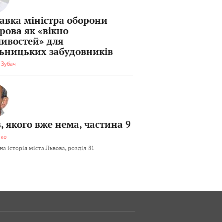
тавка міністра оборони
рова як «вікно
ивостей» для
льницьких забудовників
 Зубач
, якого вже нема, частина 9
мко
а історія міста Львова, розділ 81