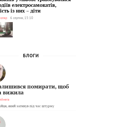
одіїв електросамокатів,
сть із них – діти
оляр
6 серпня, 15:10
БЛОГИ
залишився помирати, щоб
а вижила
ейнега
бійця, який загинув під час штурму