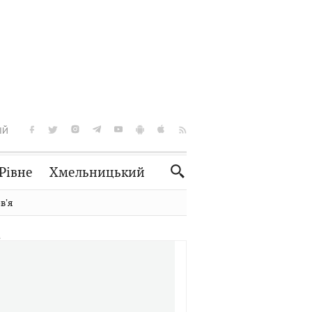
ІЙ
Рівне
Хмельницький
Словко
Культура
вʼя
Рецепти
Здоров'я
Спорт
Краєзнавство
Нерухомість
Домашні тварини