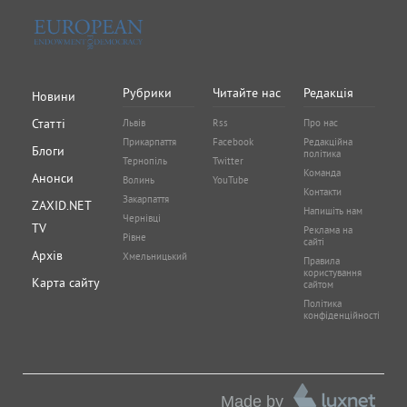
Рубрики
Читайте нас
Редакція
Новини
Статті
Львів
Rss
Про нас
Прикарпаття
Facebook
Редакційна
Блоги
політика
Тернопіль
Twitter
Команда
Анонси
Волинь
YouTube
Контакти
Закарпаття
ZAXID.NET
Напишіть нам
Чернівці
TV
Реклама на
Рівне
сайті
Архів
Хмельницький
Правила
користування
Карта сайту
сайтом
Політика
конфіденційності
Made by