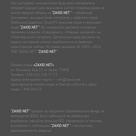
При цитуванні і використанні будь-яких матеріалів в
Інтернеті відкриті для пошукових систем гіперпосилання не
нижче першого абзацу на
"ZAXID.NET "
— обов’язкові.
Цитування і використання матеріалів у оффлайн-медіа,
Мобільних додатках, SmartTV можливе лише з письмової
згоди
"ZAXID.NET "
. Всі комерційні рекламні матеріали
позначені словами «Спецпроєкт», «Новини компаній» чи
«Партнерський матеріал». Детальніше щодо реклами та
правил цитування можна ознайомитись в правилах
користування сайтом. Усі права захищені. © 2005—2026,
ТОВ “ЗАХІД.НЕТ”,
"ZAXID.NET "
.
Онлайн-медіа
«ZAXID.NET»
пл. Галицька, буд. 15, м. Львів, 79008
Телефон
+380 (32) 229-77-77
Адреса електронної пошти —
info@zaxid.net
Ідентифікатор онлайн-медіа в Реєстрі суб'єктів у сфері
медіа — R40-06155
"ZAXID.NET "
працює за підтримки Європейського фонду за
демократію (EED). Зміст публікацій не обов’язково
відображає офіційну позицію EED. Інформація чи погляди,
висловлені у публікаціях
"ZAXID.NET "
є виключною
відповідальністю редакції.