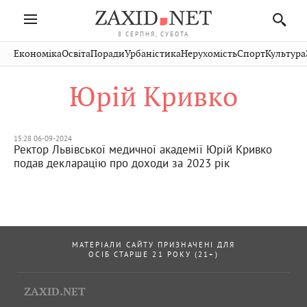
8 СЕРПНЯ, СУБОТА
Івано-
Публікації
Авто
Словко
Культура
Економіка
Освіта
Поради
Урбаністика
Нерухомість
Спорт
Культура
Стрий
Рівне
Франківськ
Світ
Економіка
Рецепти
Здоров'я
Дрогобич
Львів
Тернопіль
Юрій Кривко
Кіно
Дім
Спорт
Краєзнавство
Хмельницький
Чернівці
Волинь
Фото
Освіта
Нерухомість
Домашні
Вінниця
Шептицький
Закарпаття
тварини
15:28 06-09-2024
Ректор Львівської медичної академії Юрій Кривко
подав декларацію про доходи за 2023 рік
МАТЕРІАЛИ САЙТУ ПРИЗНАЧЕНІ ДЛЯ
ОСІБ СТАРШЕ 21 РОКУ (21+)
ZAXID.NET