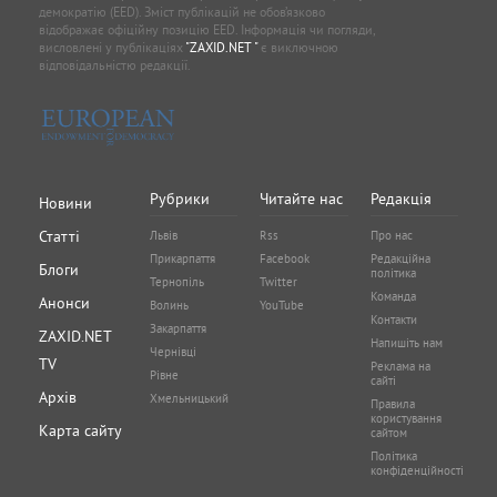
демократію (EED). Зміст публікацій не обов’язково
відображає офіційну позицію EED. Інформація чи погляди,
висловлені у публікаціях
"ZAXID.NET "
є виключною
відповідальністю редакції.
Рубрики
Читайте нас
Редакція
Новини
Статті
Львів
Rss
Про нас
Прикарпаття
Facebook
Редакційна
Блоги
політика
Тернопіль
Twitter
Команда
Анонси
Волинь
YouTube
Контакти
Закарпаття
ZAXID.NET
Напишіть нам
Чернівці
TV
Реклама на
Рівне
сайті
Архів
Хмельницький
Правила
користування
Карта сайту
сайтом
Політика
конфіденційності