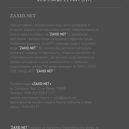
ZAXID.NET
При цитуванні і використанні будь-яких матеріалів в
Інтернеті відкриті для пошукових систем гіперпосилання не
нижче першого абзацу на
"ZAXID.NET "
— обов’язкові.
Цитування і використання матеріалів у оффлайн-медіа,
Мобільних додатках, SmartTV можливе лише з письмової
згоди
"ZAXID.NET "
. Всі комерційні рекламні матеріали
позначені словами «Спецпроєкт», «Новини компаній» чи
«Партнерський матеріал». Детальніше щодо реклами та
правил цитування можна ознайомитись в правилах
користування сайтом. Усі права захищені. © 2005—2026,
ТОВ “ЗАХІД.НЕТ”,
"ZAXID.NET "
.
Онлайн-медіа
«ZAXID.NET»
пл. Галицька, буд. 15, м. Львів, 79008
Телефон
+380 (32) 229-77-77
Адреса електронної пошти —
info@zaxid.net
Ідентифікатор онлайн-медіа в Реєстрі суб'єктів у сфері
медіа — R40-06155
"ZAXID.NET "
працює за підтримки Європейського фонду за