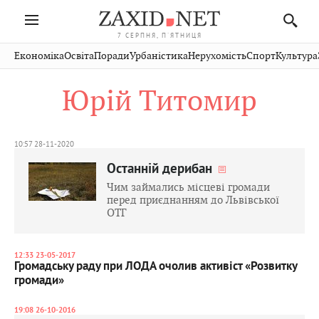
7 СЕРПНЯ, П'ЯТНИЦЯ
Івано-
Публікації
Авто
Словко
Культура
Економіка
Освіта
Поради
Урбаністика
Нерухомість
Спорт
Культура
Стрий
Рівне
Франківськ
Світ
Економіка
Рецепти
Здоров'я
Дрогобич
Львів
Тернопіль
Юрій Титомир
Кіно
Дім
Спорт
Краєзнавство
Хмельницький
Чернівці
Волинь
Фото
Освіта
Нерухомість
Домашні
Вінниця
Шептицький
Закарпаття
тварини
10:57 28-11-2020
Останній дерибан
Чим займались місцеві громади
перед приєднанням до Львівської
ОТГ
12:33 23-05-2017
Громадську раду при ЛОДА очолив активіст «Розвитку
громади»
19:08 26-10-2016