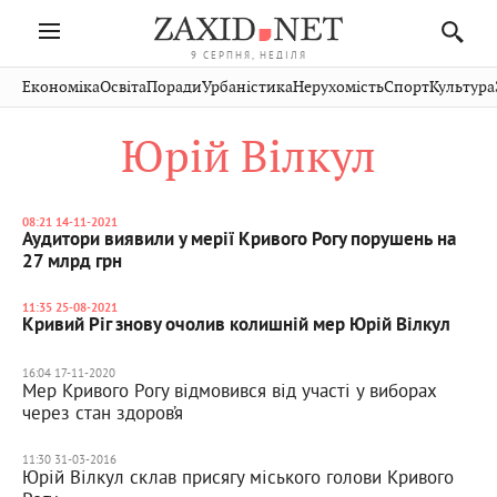
9 СЕРПНЯ, НЕДІЛЯ
Івано-
Публікації
Авто
Словко
Культура
Економіка
Освіта
Поради
Урбаністика
Нерухомість
Спорт
Культура
Стрий
Рівне
Франківськ
Світ
Економіка
Рецепти
Здоров'я
Дрогобич
Львів
Тернопіль
Юрій Вілкул
Кіно
Дім
Спорт
Краєзнавство
Хмельницький
Чернівці
Волинь
Фото
Освіта
Нерухомість
Домашні
Вінниця
Шептицький
Закарпаття
тварини
08:21 14-11-2021
Аудитори виявили у мерії Кривого Рогу порушень на
27 млрд грн
11:35 25-08-2021
Кривий Ріг знову очолив колишній мер Юрій Вілкул
16:04 17-11-2020
Мер Кривого Рогу відмовився від участі у виборах
через стан здоров’я
11:30 31-03-2016
Юрій Вілкул склав присягу міського голови Кривого