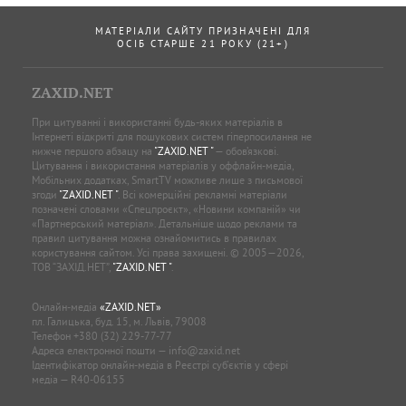
МАТЕРІАЛИ САЙТУ ПРИЗНАЧЕНІ ДЛЯ
ОСІБ СТАРШЕ 21 РОКУ (21+)
ZAXID.NET
При цитуванні і використанні будь-яких матеріалів в
Інтернеті відкриті для пошукових систем гіперпосилання не
нижче першого абзацу на
"ZAXID.NET "
— обов’язкові.
Цитування і використання матеріалів у оффлайн-медіа,
Мобільних додатках, SmartTV можливе лише з письмової
згоди
"ZAXID.NET "
. Всі комерційні рекламні матеріали
позначені словами «Спецпроєкт», «Новини компаній» чи
«Партнерський матеріал». Детальніше щодо реклами та
правил цитування можна ознайомитись в правилах
користування сайтом. Усі права захищені. © 2005—2026,
ТОВ “ЗАХІД.НЕТ”,
"ZAXID.NET "
.
Онлайн-медіа
«ZAXID.NET»
пл. Галицька, буд. 15, м. Львів, 79008
Телефон
+380 (32) 229-77-77
Адреса електронної пошти —
info@zaxid.net
Ідентифікатор онлайн-медіа в Реєстрі суб'єктів у сфері
медіа — R40-06155