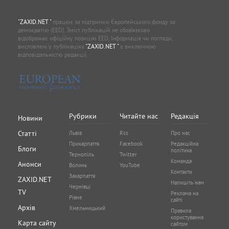
"ZAXID.NET "
працює за підтримки Європейського фонду за
демократію (EED). Зміст публікацій не обов’язково
відображає офіційну позицію EED. Інформація чи погляди,
висловлені у публікаціях
"ZAXID.NET "
є виключною
відповідальністю редакції.
Рубрики
Читайте нас
Редакція
Новини
Статті
Львів
Rss
Про нас
Прикарпаття
Facebook
Редакційна
Блоги
політика
Тернопіль
Twitter
Команда
Анонси
Волинь
YouTube
Контакти
Закарпаття
ZAXID.NET
Напишіть нам
Чернівці
TV
Реклама на
Рівне
сайті
Архів
Хмельницький
Правила
користування
Карта сайту
сайтом