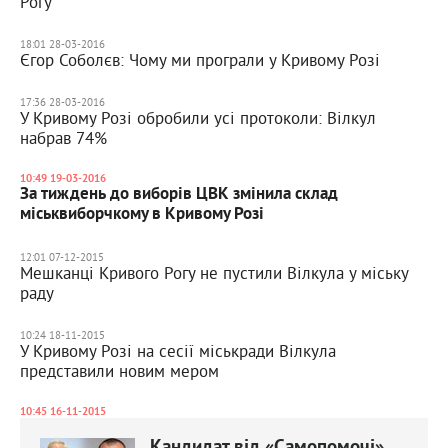
Рогу
18:01 28-03-2016
Єгор Соболєв: Чому ми програли у Кривому Розі
17:36 28-03-2016
У Кривому Розі обробили усі протоколи: Вілкул
набрав 74%
10:49 19-03-2016
За тиждень до виборів ЦВК змінила склад
міськвиборчкому в Кривому Розі
12:01 07-12-2015
Мешканці Кривого Рогу не пустили Вілкула у міську
раду
10:24 18-11-2015
У Кривому Розі на сесії міськради Вілкула
представили новим мером
10:45 16-11-2015