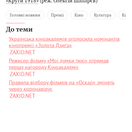
«Крути 1918»
(реж. Олексій Шапарєв)
Головні новини
Премії
Кіно
Культура
Кіно
До теми
Українська кіноакадемія оголосила номінантів
кінопремії «Золота Дзиґа»
ZAXID.NET
Режисер фільму «Мої думки тихі» отримав
першу нагороду Кіноакадемії
ZAXID.NET
Правила відбору фільмів на «Оскар» змінять
через коронавірус
ZAXID.NET