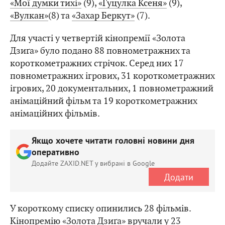
«Мої думки тихі»
(9),
«Гуцулка Ксеня»
(9),
«Вулкан»
(8) та
«Захар Беркут»
(7).
Для участі у четвертій кінопремії «Золота
Дзиґа» було подано 88 повнометражних та
короткометражних стрічок. Серед них 17
повнометражних ігрових, 31 короткометражних
ігрових, 20 документальних, 1 повнометражний
анімаційний фільм та 19 короткометражних
анімаційних фільмів.
Якщо хочете читати головні новини дня
оперативно
Додайте ZAXID.NET у вибрані в Google
Додати
У короткому списку опинились 28 фільмів.
Кінопремію «Золота Дзиґа» вручали у 23