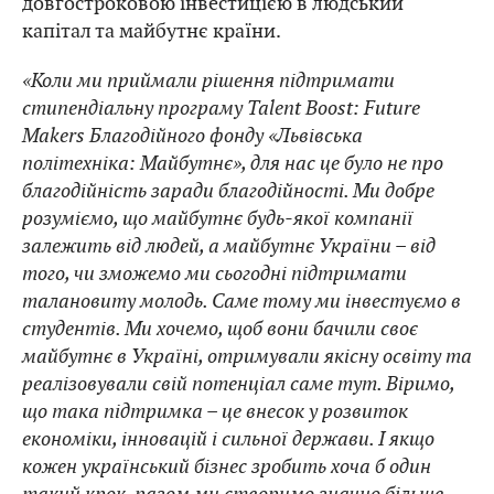
довгостроковою інвестицією в людський
капітал та майбутнє країни.
«Коли ми приймали рішення підтримати
стипендіальну програму Talent Boost: Future
Makers Благодійного фонду «Львівська
політехніка: Майбутнє», для нас це було не про
благодійність заради благодійності. Ми добре
розуміємо, що майбутнє будь-якої компанії
залежить від людей, а майбутнє України – від
того, чи зможемо ми сьогодні підтримати
талановиту молодь. Саме тому ми інвестуємо в
студентів. Ми хочемо, щоб вони бачили своє
майбутнє в Україні, отримували якісну освіту та
реалізовували свій потенціал саме тут. Віримо,
що така підтримка – це внесок у розвиток
економіки, інновацій і сильної держави. І якщо
кожен український бізнес зробить хоча б один
такий крок, разом ми створимо значно більше