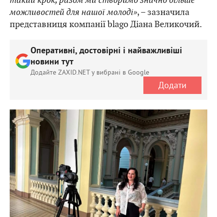
можливостей для нашої молоді»
, – зазначила
представниця компанії blago Діана Великочий.
Оперативні, достовірні і найважливіші
новини тут
Додайте ZAXID.NET у вибрані в Google
Додати