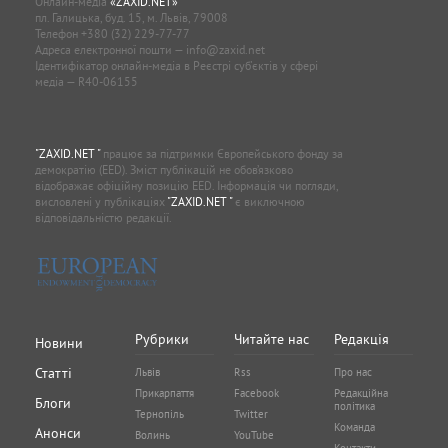
Онлайн-медіа
«ZAXID.NET»
пл. Галицька, буд. 15, м. Львів, 79008
Телефон
+380 (32) 229-77-77
Адреса електронної пошти —
info@zaxid.net
Ідентифікатор онлайн-медіа в Реєстрі суб'єктів у сфері
медіа — R40-06155
"ZAXID.NET "
працює за підтримки Європейського фонду за
демократію (EED). Зміст публікацій не обов’язково
відображає офіційну позицію EED. Інформація чи погляди,
висловлені у публікаціях
"ZAXID.NET "
є виключною
відповідальністю редакції.
Рубрики
Читайте нас
Редакція
Новини
Статті
Львів
Rss
Про нас
Прикарпаття
Facebook
Редакційна
Блоги
політика
Тернопіль
Twitter
Команда
Анонси
Волинь
YouTube
Контакти