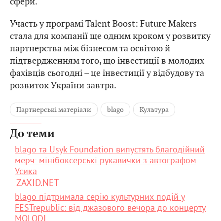
сфери.
Участь у програмі Talent Boost: Future Makers
стала для компанії ще одним кроком у розвитку
партнерства між бізнесом та освітою й
підтвердженням того, що інвестиції в молодих
фахівців сьогодні – це інвестиції у відбудову та
розвиток України завтра.
Партнерські матеріали
blago
Культура
До теми
blago та Usyk Foundation випустять благодійний
мерч: мінібоксерські рукавички з автографом
Усика
ZAXID.NET
blago підтримала серію культурних подій у
FESTrepublic: від джазового вечора до концерту
MOLODI