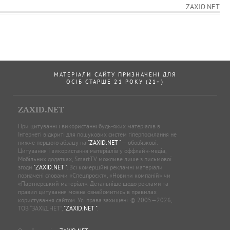
ZAXID.NET
МАТЕРІАЛИ САЙТУ ПРИЗНАЧЕНІ ДЛЯ
ОСІБ СТАРШЕ 21 РОКУ (21+)
ZAXID.NET
При цитуванні і використанні будь-яких матеріалів в
Інтернеті відкриті для пошукових систем гіперпосилання не
нижче першого абзацу на
"ZAXID.NET "
— обов’язкові.
Цитування і використання матеріалів у оффлайн-медіа,
Мобільних додатках, SmartTV можливе лише з письмової
згоди
"ZAXID.NET "
. Всі комерційні рекламні матеріали
позначені словами «Спецпроєкт», «Новини компаній» чи
«Партнерський матеріал». Детальніше щодо реклами та
правил цитування можна ознайомитись в правилах
користування сайтом. Усі права захищені. © 2005—2026,
ТОВ “ЗАХІД.НЕТ”,
"ZAXID.NET "
.