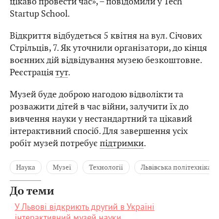
цікаво провести час», – повідомили у Tech
Startup School.
Відкриття відбудеться 5 квітня на вул. Січових
Стрільців, 7. Як уточнили організатори, до кінця
воєнних дій відвідування музею безкоштовне.
Реєстрація
тут
.
Музей буде доброю нагодою відволікти та
розважити дітей в час війни, залучити їх до
вивчення науки у нестандартний та цікавий
інтерактивний спосіб. Для завершення усіх
робіт музей потребує
підтримки
.
Наука
Музеї
Технології
Львівська політехніка
До теми
У Львові відкриють другий в Україні
інтерактивний музей науки