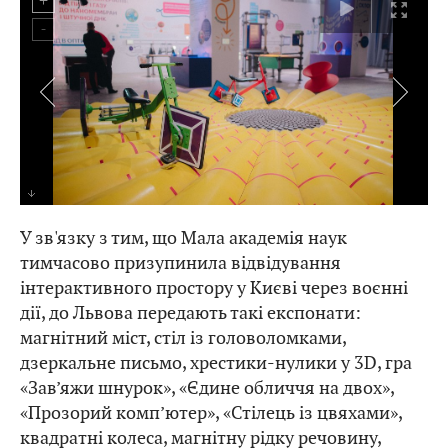
У зв'язку з тим, що Мала академія наук
тимчасово призупинила відвідування
інтерактивного простору у Києві через воєнні
дії, до Львова передають такі експонати:
магнітний міст, стіл із головоломками,
дзеркальне письмо, хрестики-нулики у 3D, гра
«Зав’яжи шнурок», «Єдине обличчя на двох»,
«Прозорий комп’ютер», «Стілець із цвяхами»,
квадратні колеса, магнітну рідку речовину,