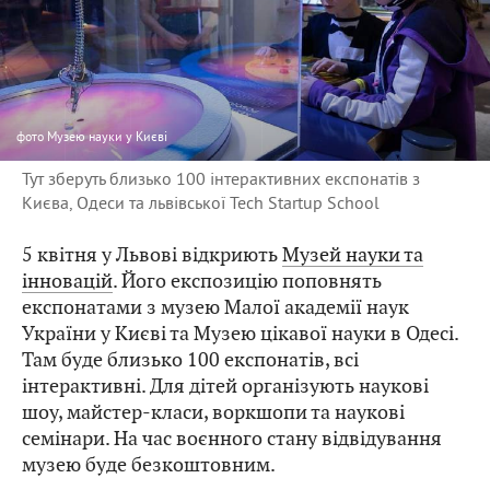
фото
Музею науки у Києві
Тут зберуть близько 100 інтерактивних експонатів з
Києва, Одеси та львівської Tech Startup School
5 квітня у Львові відкриють
Музей науки та
інновацій
. Його експозицію поповнять
експонатами з музею Малої академії наук
України у Києві та Музею цікавої науки в Одесі.
Там буде близько 100 експонатів, всі
інтерактивні. Для дітей організують наукові
шоу, майстер-класи, воркшопи та наукові
семінари. На час воєнного стану відвідування
музею буде безкоштовним.