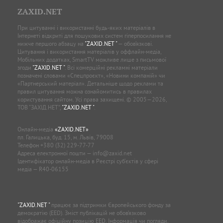
ZAXID.NET
При цитуванні і використанні будь-яких матеріалів в
Інтернеті відкриті для пошукових систем гіперпосилання не
нижче першого абзацу на
"ZAXID.NET "
— обов’язкові.
Цитування і використання матеріалів у оффлайн-медіа,
Мобільних додатках, SmartTV можливе лише з письмової
згоди
"ZAXID.NET "
. Всі комерційні рекламні матеріали
позначені словами «Спецпроєкт», «Новини компаній» чи
«Партнерський матеріал». Детальніше щодо реклами та
правил цитування можна ознайомитись в правилах
користування сайтом. Усі права захищені. © 2005—2026,
ТОВ “ЗАХІД.НЕТ”,
"ZAXID.NET "
.
Онлайн-медіа
«ZAXID.NET»
пл. Галицька, буд. 15, м. Львів, 79008
Телефон
+380 (32) 229-77-77
Адреса електронної пошти —
info@zaxid.net
Ідентифікатор онлайн-медіа в Реєстрі суб'єктів у сфері
медіа — R40-06155
"ZAXID.NET "
працює за підтримки Європейського фонду за
демократію (EED). Зміст публікацій не обов’язково
відображає офіційну позицію EED. Інформація чи погляди,