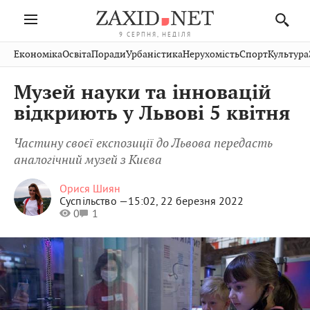
9 СЕРПНЯ, НЕДІЛЯ
Івано-
Публікації
Авто
Словко
Культура
Економіка
Освіта
Поради
Урбаністика
Нерухомість
Спорт
Культура
Стрий
Рівне
Франківськ
Світ
Економіка
Рецепти
Здоров'я
Дрогобич
Львів
Тернопіль
Музей науки та інновацій
Кіно
Дім
Спорт
Краєзнавство
Хмельницький
Чернівці
Волинь
відкриють у Львові 5 квітня
Фото
Освіта
Нерухомість
Домашні
Вінниця
Шептицький
Закарпаття
тварини
Частину своєї експозиції до Львова передасть
аналогічний музей з Києва
Орися Шиян
Суспільство —
15:02, 22 березня 2022
0
1