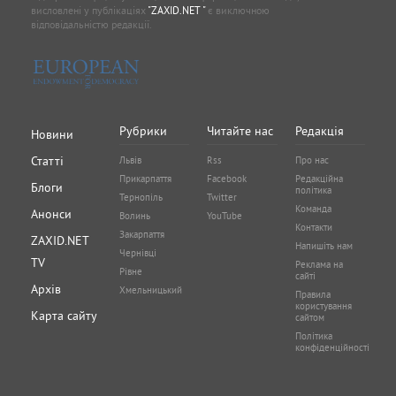
висловлені у публікаціях
"ZAXID.NET "
є виключною
відповідальністю редакції.
Рубрики
Читайте нас
Редакція
Новини
Статті
Львів
Rss
Про нас
Прикарпаття
Facebook
Редакційна
Блоги
політика
Тернопіль
Twitter
Команда
Анонси
Волинь
YouTube
Контакти
Закарпаття
ZAXID.NET
Напишіть нам
Чернівці
TV
Реклама на
Рівне
сайті
Архів
Хмельницький
Правила
користування
Карта сайту
сайтом
Політика
конфіденційності