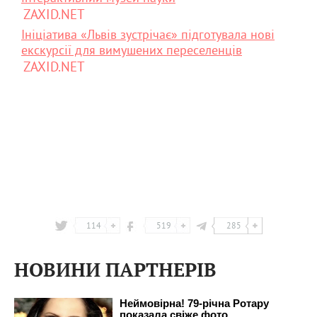
ZAXID.NET
Ініціатива «Львів зустрічає» підготувала нові
екскурсії для вимушених переселенців
ZAXID.NET
114
519
285
НОВИНИ ПАРТНЕРІВ