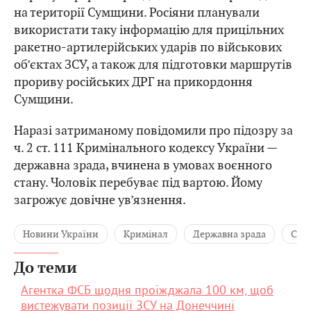
на території Сумщини. Росіяни планували
використати таку інформацію для прицільних
ракетно-артилерійських ударів по військових
об’єктах ЗСУ, а також для підготовки маршрутів
прориву російських ДРГ на прикордоння
Сумщини.
Наразі затриманому повідомили про підозру за
ч. 2 ст. 111 Кримінального кодексу України —
державна зрада, вчинена в умовах воєнного
стану. Чоловік перебуває під вартою. Йому
загрожує довічне ув’язнення.
Новини України
Кримінал
Державна зрада
Сум
До теми
Агентка ФСБ щодня проїжджала 100 км, щоб
вистежувати позиції ЗСУ на Донеччині