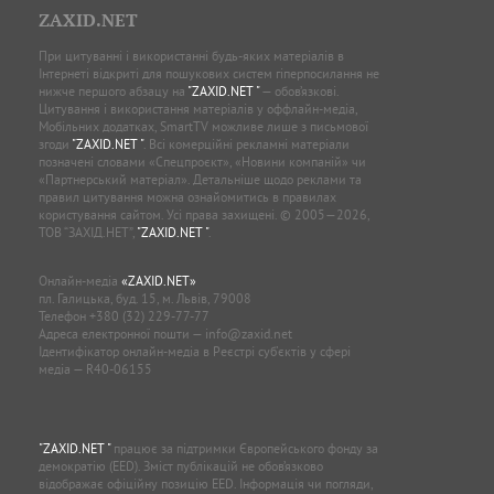
ZAXID.NET
При цитуванні і використанні будь-яких матеріалів в
Інтернеті відкриті для пошукових систем гіперпосилання не
нижче першого абзацу на
"ZAXID.NET "
— обов’язкові.
Цитування і використання матеріалів у оффлайн-медіа,
Мобільних додатках, SmartTV можливе лише з письмової
згоди
"ZAXID.NET "
. Всі комерційні рекламні матеріали
позначені словами «Спецпроєкт», «Новини компаній» чи
«Партнерський матеріал». Детальніше щодо реклами та
правил цитування можна ознайомитись в правилах
користування сайтом. Усі права захищені. © 2005—2026,
ТОВ “ЗАХІД.НЕТ”,
"ZAXID.NET "
.
Онлайн-медіа
«ZAXID.NET»
пл. Галицька, буд. 15, м. Львів, 79008
Телефон
+380 (32) 229-77-77
Адреса електронної пошти —
info@zaxid.net
Ідентифікатор онлайн-медіа в Реєстрі суб'єктів у сфері
медіа — R40-06155
"ZAXID.NET "
працює за підтримки Європейського фонду за
демократію (EED). Зміст публікацій не обов’язково
відображає офіційну позицію EED. Інформація чи погляди,