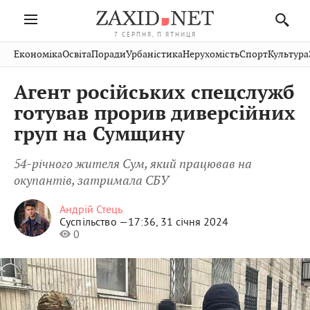
7 СЕРПНЯ, П'ЯТНИЦЯ
Івано-
Публікації
Авто
Словко
Культура
Економіка
Освіта
Поради
Урбаністика
Нерухомість
Спорт
Культура
Стрий
Рівне
Франківськ
Світ
Економіка
Рецепти
Здоров'я
Дрогобич
Львів
Тернопіль
Агент російських спецслужб
Кіно
Дім
Спорт
Краєзнавство
Хмельницький
Чернівці
Волинь
готував прорив диверсійних
Фото
Освіта
Нерухомість
Домашні
Вінниця
Шептицький
груп на Сумщину
Закарпаття
тварини
54-річного жителя Сум, який працював на
окупантів, затримала СБУ
Андрій Стець
Суспільство —
17:36, 31 січня 2024
0