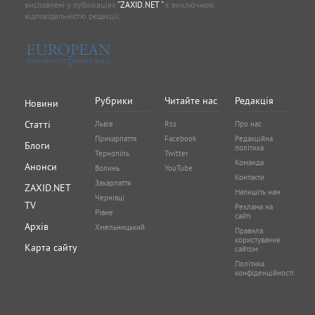
висловлені у публікаціях
"ZAXID.NET "
є виключною
відповідальністю редакції.
Рубрики
Читайте нас
Редакція
Новини
Статті
Львів
Rss
Про нас
Прикарпаття
Facebook
Редакційна
Блоги
політика
Тернопіль
Twitter
Команда
Анонси
Волинь
YouTube
Контакти
Закарпаття
ZAXID.NET
Напишіть нам
Чернівці
TV
Реклама на
Рівне
сайті
Архів
Хмельницький
Правила
користування
Карта сайту
сайтом
Політика
конфіденційності