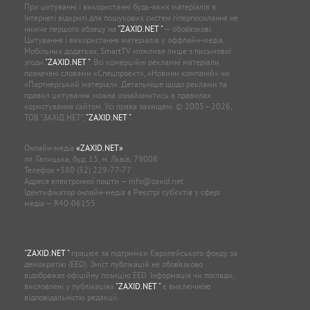
При цитуванні і використанні будь-яких матеріалів в
Інтернеті відкриті для пошукових систем гіперпосилання не
нижче першого абзацу на
"ZAXID.NET "
— обов’язкові.
Цитування і використання матеріалів у оффлайн-медіа,
Мобільних додатках, SmartTV можливе лише з письмової
згоди
"ZAXID.NET "
. Всі комерційні рекламні матеріали
позначені словами «Спецпроєкт», «Новини компаній» чи
«Партнерський матеріал». Детальніше щодо реклами та
правил цитування можна ознайомитись в правилах
користування сайтом. Усі права захищені. © 2005—2026,
ТОВ “ЗАХІД.НЕТ”,
"ZAXID.NET "
.
Онлайн-медіа
«ZAXID.NET»
пл. Галицька, буд. 15, м. Львів, 79008
Телефон
+380 (32) 229-77-77
Адреса електронної пошти —
info@zaxid.net
Ідентифікатор онлайн-медіа в Реєстрі суб'єктів у сфері
медіа — R40-06155
"ZAXID.NET "
працює за підтримки Європейського фонду за
демократію (EED). Зміст публікацій не обов’язково
відображає офіційну позицію EED. Інформація чи погляди,
висловлені у публікаціях
"ZAXID.NET "
є виключною
відповідальністю редакції.