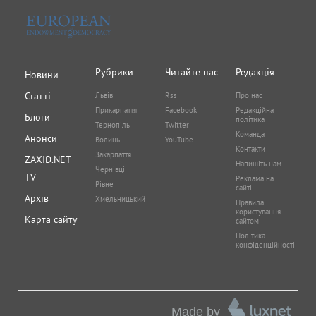
Рубрики
Читайте нас
Редакція
Новини
Статті
Львів
Rss
Про нас
Прикарпаття
Facebook
Редакційна
Блоги
політика
Тернопіль
Twitter
Команда
Анонси
Волинь
YouTube
Контакти
Закарпаття
ZAXID.NET
Напишіть нам
Чернівці
TV
Реклама на
Рівне
сайті
Архів
Хмельницький
Правила
користування
Карта сайту
сайтом
Політика
конфіденційності
Made by