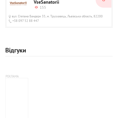
VseSanatorii
155
вул. Степана Бандери 35, м. Трускавець, Львівська область, 82200
+38 097 52 88 447
Відгуки