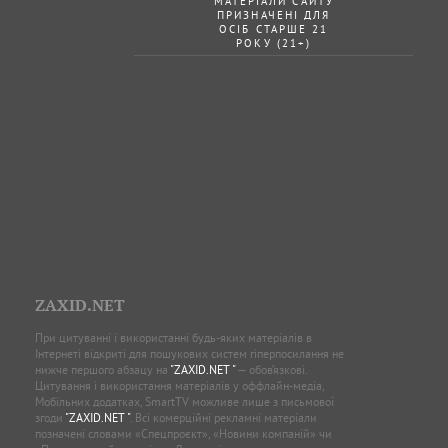
МАТЕРІАЛИ САЙТУ
ПРИЗНАЧЕНІ ДЛЯ
ОСІБ СТАРШЕ 21
РОКУ (21+)
ZAXID.NET
При цитуванні і використанні будь-яких матеріалів в
Інтернеті відкриті для пошукових систем гіперпосилання не
нижче першого абзацу на
"ZAXID.NET "
— обов’язкові.
Цитування і використання матеріалів у оффлайн-медіа,
Мобільних додатках, SmartTV можливе лише з письмової
згоди
"ZAXID.NET "
. Всі комерційні рекламні матеріали
позначені словами «Спецпроєкт», «Новини компаній» чи