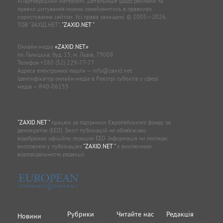
«Партнерський матеріал». Детальніше щодо реклами та
правил цитування можна ознайомитись в правилах
користування сайтом. Усі права захищені. © 2005—2026,
ТОВ “ЗАХІД.НЕТ”,
"ZAXID.NET "
.
Онлайн-медіа
«ZAXID.NET»
пл. Галицька, буд. 15, м. Львів, 79008
Телефон
+380 (32) 229-77-77
Адреса електронної пошти —
info@zaxid.net
Ідентифікатор онлайн-медіа в Реєстрі суб'єктів у сфері
медіа — R40-06155
"ZAXID.NET "
працює за підтримки Європейського фонду за
демократію (EED). Зміст публікацій не обов’язково
відображає офіційну позицію EED. Інформація чи погляди,
висловлені у публікаціях
"ZAXID.NET "
є виключною
відповідальністю редакції.
Рубрики
Читайте нас
Редакція
Новини