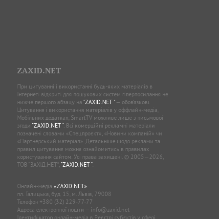
ZAXID.NET
При цитуванні і використанні будь-яких матеріалів в
Інтернеті відкриті для пошукових систем гіперпосилання не
нижче першого абзацу на
"ZAXID.NET "
— обов’язкові.
Цитування і використання матеріалів у оффлайн-медіа,
Мобільних додатках, SmartTV можливе лише з письмової
згоди
"ZAXID.NET "
. Всі комерційні рекламні матеріали
позначені словами «Спецпроєкт», «Новини компаній» чи
«Партнерський матеріал». Детальніше щодо реклами та
правил цитування можна ознайомитись в правилах
користування сайтом. Усі права захищені. © 2005—2026,
ТОВ “ЗАХІД.НЕТ”,
"ZAXID.NET "
.
Онлайн-медіа
«ZAXID.NET»
пл. Галицька, буд. 15, м. Львів, 79008
Телефон
+380 (32) 229-77-77
Адреса електронної пошти —
info@zaxid.net
Ідентифікатор онлайн-медіа в Реєстрі суб'єктів у сфері