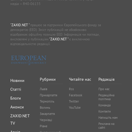
медіа — R40-06155
"ZAXID.NET "
працює за підтримки Європейського фонду за
демократію (EED). Зміст публікацій не обов’язково
відображає офіційну позицію EED. Інформація чи погляди,
висловлені у публікаціях
"ZAXID.NET "
є виключною
відповідальністю редакції.
Рубрики
Читайте нас
Редакція
Новини
Статті
Львів
Rss
Про нас
Прикарпаття
Facebook
Редакційна
Блоги
політика
Тернопіль
Twitter
Команда
Анонси
Волинь
YouTube
Контакти
Закарпаття
ZAXID.NET
Напишіть нам
Чернівці
TV
Реклама на
Рівне
сайті