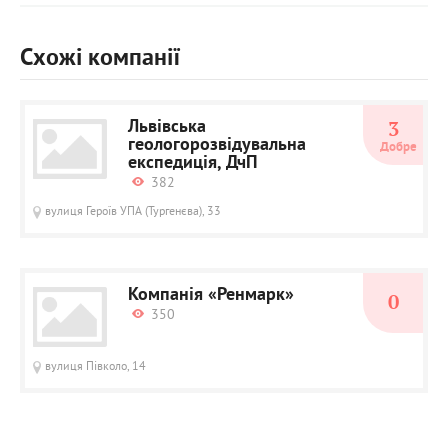
Схожі компанії
Львівська
3
геологорозвідувальна
Добре
експедиція, ДчП
382
вулиця Героїв УПА (Тургенєва), 33
Компанія «Ренмарк»
0
350
вулиця Півколо, 14