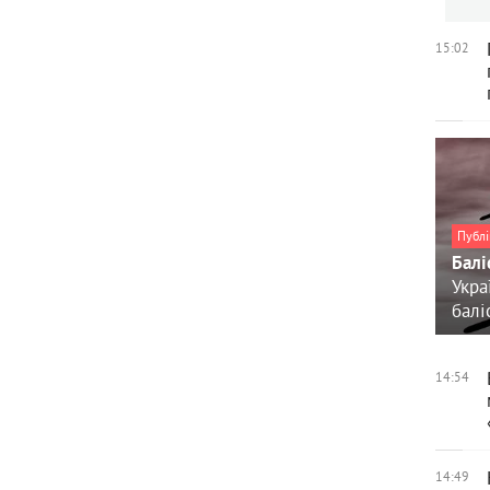
15:02
Публі
Балі
Укра
балі
14:54
14:49