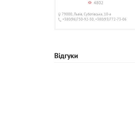
4802
79000, Львів, Суботівська, 10-а
+380(96)750-92-50, +380(93)772-73-06
Відгуки