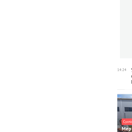
14:24
Суспі
Мер 