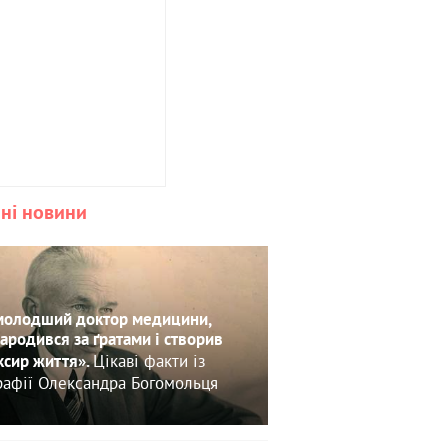
ні новини
олодший доктор медицини,
ародився за ґратами і створив
Цікаві факти із
ксир життя».
рафії Олександра Богомольця