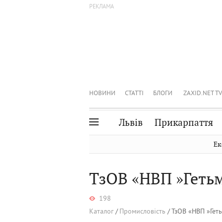
НОВИНИ
СТАТТІ
БЛОГИ
ZAXID.NET TV
Львів
Прикарпаття
Івано-Франківськ
Рівне
Ек
Тернопіль
Львів
ТзОВ «НВП »Геть
Волинь
Чернівці
Закарпаття
Шептицький
198
Каталог
Промисловість
ТзОВ «НВП »Гет