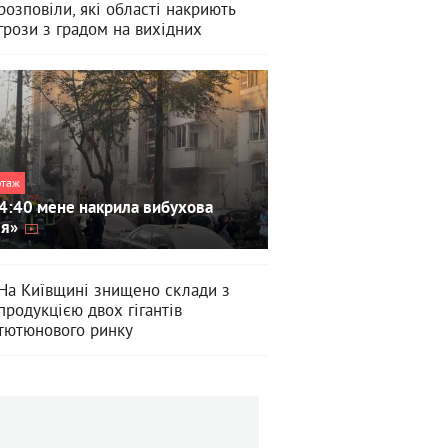
розповіли, які області накриють
грози з градом на вихідних
ртаж
4:40 мене накрила вибухова
ля»
На Київщині знищено склади з
продукцією двох гігантів
тютюнового ринку