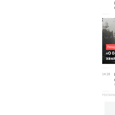
Репо
«О 0
хви
14:28