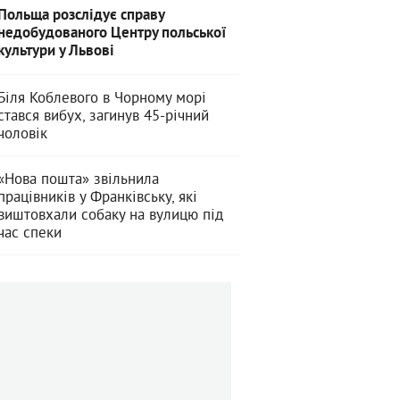
Польща розслідує справу
недобудованого Центру польської
культури у Львові
Біля Коблевого в Чорному морі
стався вибух, загинув 45-річний
чоловік
«Нова пошта» звільнила
працівників у Франківську, які
виштовхали собаку на вулицю під
час спеки