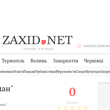
КАТАЛОГ КОМПАН
7 СЕРПНЯ, П'ЯТНИЦЯ
Тернопіль
Волинь
Закарпаття
Чернівці
Стрий
Публікації
Авто
ономіка
Освіта
Поради
Урбаністика
Нерухомість
Спорт
Культура
Здоро
Дрогобич
Світ
Економіка
ман"
0
Хмельницький
Кіно
Дім
Вінниця
Фото
Освіта
ОЦІНИТИ
ьман"