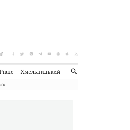
ІЙ
Рівне
Хмельницький
Словко
Культура
вʼя
Рецепти
Здоров'я
Спорт
Краєзнавство
Нерухомість
Домашні тварини