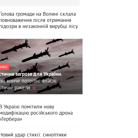
Голова громади на Волині склала
повноваження після отримання
підозри в незаконній вирубці лісу
кації
стична загроза для України.
їні конче потрібні власні
стичні ракети
В Україні помітили нову
модифікацію російського дрона
«Гербера»
Новий удар стихії: синоптики