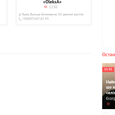
«OleksA»
1230
Львів, Вулиця Антоновича, 50, (ремонт взуття)
+380(97)187-81-93
Остан
15:45
Найм
що н
«елі
біог