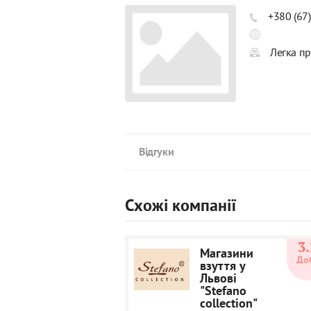
+380 (67
Легка пр
Відгуки
Схожі компанії
3.
Магазини
До
взуття у
Львові
"Stefano
collection"