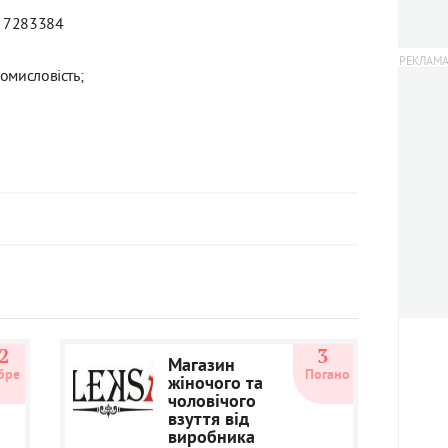
) 7283384
омисловість;
2
3
Магазин
бре
Погано
жіночого та
чоловічого
взуття від
виробника