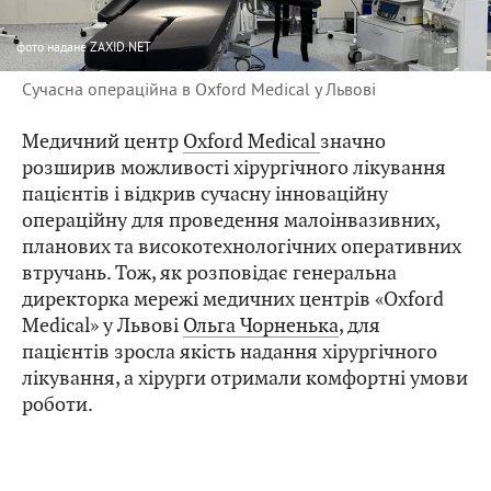
фото
надане ZAXID.NET
Сучасна операційна в Oxford Medical у Львові
Медичний центр
Oxford Medical
значно
розширив можливості хірургічного лікування
пацієнтів і відкрив сучасну інноваційну
операційну для проведення малоінвазивних,
планових та високотехнологічних оперативних
втручань. Тож, як розповідає генеральна
директорка мережі медичних центрів «Oxford
Medical» у Львові
Ольга Чорненька
, для
пацієнтів зросла якість надання хірургічного
лікування, а хірурги отримали комфортні умови
роботи.