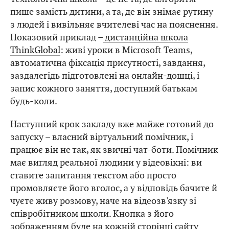
пише замість дитини, а та, де він знімає рутину
з людей і вивільняє вчителеві час на пояснення.
Показовий приклад –
дистанційна школа
ThinkGlobal
: живі уроки в Microsoft Teams,
автоматична фіксація присутності, завдання,
заздалегідь підготовлені на онлайн-дошці, і
запис кожного заняття, доступний батькам
будь-коли.
Наступний крок закладу вже майже готовий до
запуску – власний віртуальний помічник, і
працює він не так, як звичні чат-боти. Помічник
має вигляд реальної людини у відеовікні: ви
ставите запитання текстом або просто
промовляєте його вголос, а у відповідь бачите й
чуєте живу розмову, наче на відеозв'язку зі
співробітником школи. Кнопка з його
зображенням буде на кожній сторінці сайту