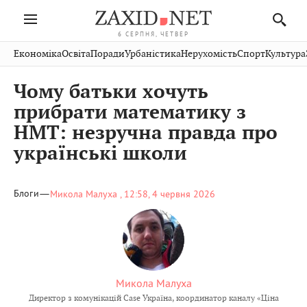
6 СЕРПНЯ, ЧЕТВЕР
Івано-
Публікації
Авто
Словко
Культура
Економіка
Освіта
Поради
Урбаністика
Нерухомість
Спорт
Культура
Стрий
Рівне
Франківськ
Світ
Економіка
Рецепти
Здоров'я
Дрогобич
Львів
Тернопіль
Чому батьки хочуть
Кіно
Дім
Спорт
Краєзнавство
Хмельницький
Чернівці
Волинь
прибрати математику з
Фото
Освіта
Нерухомість
Домашні
Вінниця
Шептицький
НМТ: незручна правда про
Закарпаття
тварини
українські школи
—
Блоги
Микола Малуха ,
12:58, 4 червня 2026
Микола Малуха
Директор з комунікацій Сase Україна, координатор каналу «Ціна