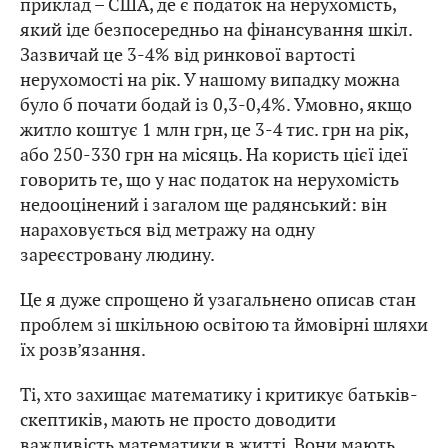
приклад – США, де є податок на нерухомість,
який іде безпосередньо на фінансування шкіл.
Зазвичай це 3-4% від ринкової вартості
нерухомості на рік. У нашому випадку можна
було б почати бодай із 0,3-0,4%. Умовно, якщо
житло коштує 1 млн грн, це 3-4 тис. грн на рік,
або 250-330 грн на місяць. На користь цієї ідеї
говорить те, що у нас податок на нерухомість
недооцінений і загалом ще радянський: він
нараховується від метражу на одну
зареєстровану людину.
Це я дуже спрощено й узагальнено описав стан
проблем зі шкільною освітою та ймовірні шляхи
їх розв’язання.
Ті, хто захищає математику і критикує батьків-
скептиків, мають не просто доводити
важливість математики в житті. Вони мають