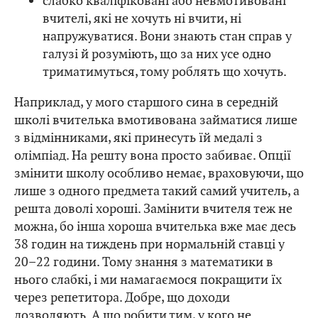
слабко кваліфіковані або невмотивовані
вчителі, які не хочуть ні вчити, ні
напружуватися. Вони знають стан справ у
галузі й розуміють, що за них усе одно
триматимуться, тому роблять що хочуть.
Наприклад, у мого старшого сина в середній
школі вчителька вмотивована займатися лише
з відмінниками, які принесуть їй медалі з
олімпіад. На решту вона просто забиває. Опції
змінити школу особливо немає, враховуючи, що
лише з одного предмета такий самий учитель, а
решта доволі хороші. Замінити вчителя теж не
можна, бо інша хороша вчителька вже має десь
38 годин на тиждень при нормальній ставці у
20–22 години. Тому знання з математики в
нього слабкі, і ми намагаємося покращити їх
через репетитора. Добре, що доходи
дозволяють. А що робити тим, у кого не