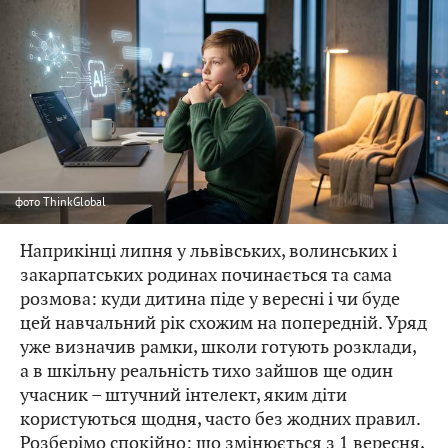
фото
ThinkGlobal
Наприкінці липня у львівських, волинських і
закарпатських родинах починається та сама
розмова: куди дитина піде у вересні і чи буде
цей навчальний рік схожим на попередній. Уряд
уже визначив рамки, школи готують розклади,
а в шкільну реальність тихо зайшов ще один
учасник – штучний інтелект, яким діти
користуються щодня, часто без жодних правил.
Розберімо спокійно: що змінюється з 1 вересня,