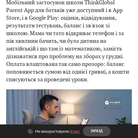
Мобільний застосунок школи ThinkGlobal
Parent App для батьків уже доступний і в App
Store, і в Google Play: оцінки, відвідування,
результати тестувань, баланс і зв'язок зі
школою. Мама чи тато відкриває телефон і за
пів хвилини бачить, чи була дитина на
англійській і що там із математикою, замість
дізнаватися про проблему на зборах у грудні.
Оплата влаштована так само прозоро: баланс
поповнюється сумою від однієї гривні, а кошти
списуються за проведені уроки.
Ми використовуємо
Куки!
ГАРАЗД