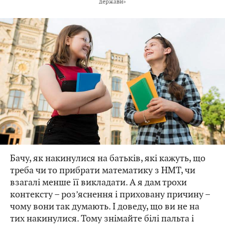
держави»
Бачу, як накинулися на батьків, які кажуть, що
треба чи то прибрати математику з НМТ, чи
взагалі менше її викладати. А я дам трохи
контексту – роз’яснення і приховану причину –
чому вони так думають. І доведу, що ви не на
тих накинулися. Тому знімайте білі пальта і