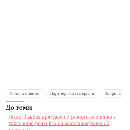
Головні новини
Партнерські матеріали
Здоров'я
До теми
Лікарі Львова врятували 7-річного хлопчика з
токсичною реакцією на жарознижувальний
препарат