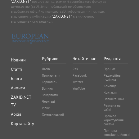
"ZAXID.NET "
працює за підтримки Європейського фонду за
демократію (EED). Зміст публікацій не обов’язково
відображає офіційну позицію EED. Інформація чи погляди,
висловлені у публікаціях
"ZAXID.NET "
є виключною
відповідальністю редакції.
Рубрики
Читайте нас
Редакція
Новини
Статті
Львів
Rss
Про нас
Прикарпаття
Facebook
Редакційна
Блоги
політика
Тернопіль
Twitter
Команда
Анонси
Волинь
YouTube
Контакти
Закарпаття
ZAXID.NET
Напишіть нам
Чернівці
TV
Реклама на
Рівне
сайті
Архів
Хмельницький
Правила
користування
Карта сайту
сайтом
Політика
конфіденційності