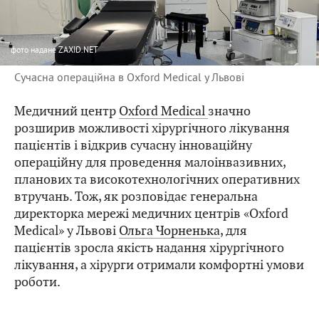
фото
надане ZAXID.NET
Сучасна операційна в Oxford Medical у Львові
Медичний центр
Oxford Medical
значно
розширив можливості хірургічного лікування
пацієнтів і відкрив сучасну інноваційну
операційну для проведення малоінвазивних,
планових та високотехнологічних оперативних
втручань. Тож, як розповідає генеральна
директорка мережі медичних центрів «Oxford
Medical» у Львові
Ольга Чорненька
, для
пацієнтів зросла якість надання хірургічного
лікування, а хірурги отримали комфортні умови
роботи.