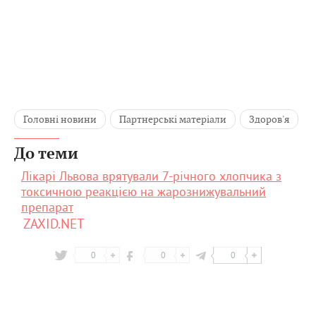
Головні новини
Партнерські матеріали
Здоров'я
До теми
Лікарі Львова врятували 7-річного хлопчика з
токсичною реакцією на жарознижувальний
препарат
ZAXID.NET
0
0
0