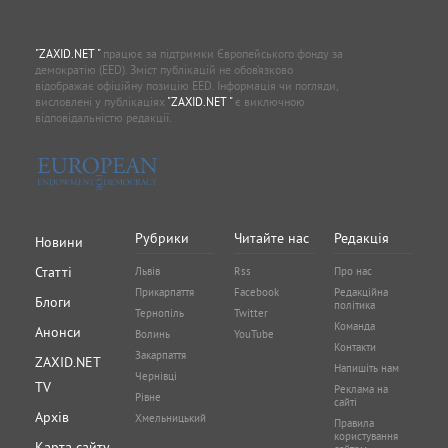
"ZAXID.NET "
працює за підтримки Європейського фонду за
демократію (EED). Зміст публікацій не обов’язково
відображає офіційну позицію EED. Інформація чи погляди,
висловлені у публікаціях
"ZAXID.NET "
є виключною
відповідальністю редакції.
Рубрики
Читайте нас
Редакція
Новини
Статті
Львів
Rss
Про нас
Прикарпаття
Facebook
Редакційна
Блоги
політика
Тернопіль
Twitter
Команда
Анонси
Волинь
YouTube
Контакти
Закарпаття
ZAXID.NET
Напишіть нам
Чернівці
TV
Реклама на
Рівне
сайті
Архів
Хмельницький
Правила
користування
Карта сайту