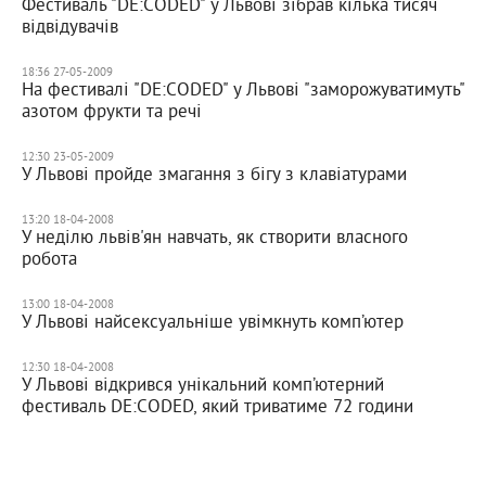
Фестиваль "DE:CODED" у Львові зібрав кілька тисяч
відвідувачів
18:36 27-05-2009
На фестивалі "DE:CODED" у Львові "заморожуватимуть"
азотом фрукти та речі
12:30 23-05-2009
У Львові пройде змагання з бігу з клавіатурами
13:20 18-04-2008
У неділю львів'ян навчать, як створити власного
робота
13:00 18-04-2008
У Львові найсексуальніше увімкнуть комп’ютер
12:30 18-04-2008
У Львові відкрився унікальний комп’ютерний
фестиваль DE:CODED, який триватиме 72 години