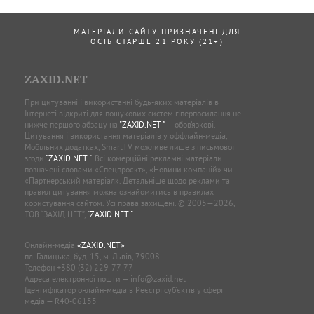
МАТЕРІАЛИ САЙТУ ПРИЗНАЧЕНІ ДЛЯ
ОСІБ СТАРШЕ 21 РОКУ (21+)
ZAXID.NET
При цитуванні і використанні будь-яких матеріалів в
Інтернеті відкриті для пошукових систем гіперпосилання не
нижче першого абзацу на
"ZAXID.NET "
— обов’язкові.
Цитування і використання матеріалів у оффлайн-медіа,
Мобільних додатках, SmartTV можливе лише з письмової
згоди
"ZAXID.NET "
. Всі комерційні рекламні матеріали
позначені словами «Спецпроєкт», «Новини компаній» чи
«Партнерський матеріал». Детальніше щодо реклами та
правил цитування можна ознайомитись в правилах
користування сайтом. Усі права захищені. © 2005—2026,
ТОВ “ЗАХІД.НЕТ”,
"ZAXID.NET "
.
Онлайн-медіа
«ZAXID.NET»
пл. Галицька, буд. 15, м. Львів, 79008
Телефон
+380 (32) 229-77-77
Адреса електронної пошти —
info@zaxid.net
Ідентифікатор онлайн-медіа в Реєстрі суб'єктів у сфері
медіа — R40-06155