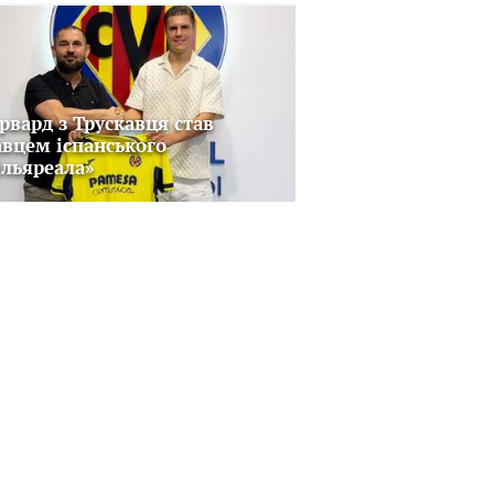
рвард з Трускавця став
авцем іспанського
ільяреала»