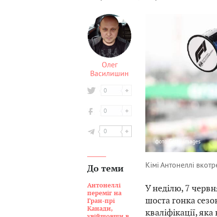
Олег
Василишин
0
0
0
фото
Getty Images
Кімі Антонеллі вкот
До теми
Антонеллі
У неділю, 7 черв
переміг на
шоста гонка сезо
Гран-прі
Канади,
кваліфікації, яка
увійшовши в