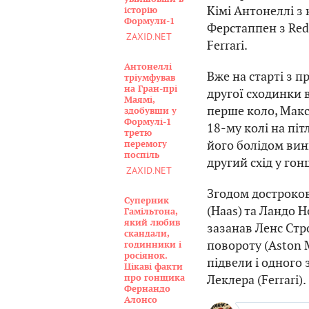
Кімі Антонеллі з
історію
Формули-1
Ферстаппен з Red 
ZAXID.NET
Ferrari.
Антонеллі
Вже на старті з 
тріумфував
на Гран-прі
другої сходинки 
Маямі,
перше коло, Макс 
здобувши у
Формулі-1
18-му колі на піт
третю
його болідом вини
перемогу
поспіль
другий схід у гонц
ZAXID.NET
Згодом достроко
Суперник
(Haas) та Ландо Н
Гамільтона,
який любив
зазанав Ленс Стр
скандали,
повороту (Aston M
годинники і
росіянок.
підвели і одного
Цікаві факти
Леклера (Ferrari).
про гонщика
Фернандо
Алонсо