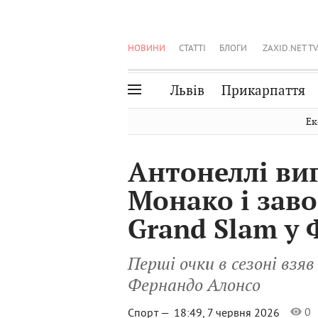
НОВИНИ
СТАТТІ
БЛОГИ
ZAXID.NET TV
Львів
Прикарпаття
Івано-Франківськ
Рівне
Ек
Тернопіль
Львів
Антонеллі виг
Волинь
Чернівці
Монако і зав
Закарпаття
Шептицький
Grand Slam у 
Перші очки в сезоні взя
Фернандо Алонсо
0
Спорт —
18:49, 7 червня 2026