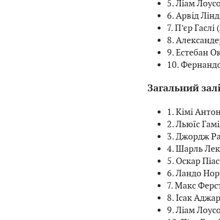
5. Ліам Лоус
6. Арвід Лін
7. П’єр Гаслі
8. Александе
9. Естебан О
10. Фернандо
Загальний залі
1. Кімі Анто
2. Льюїс Гамі
3. Джордж Ра
4. Шарль Лекл
5. Оскар Піас
6. Ландо Нор
7. Макс Ферст
8. Ісак Аджар
9. Ліам Лоусо