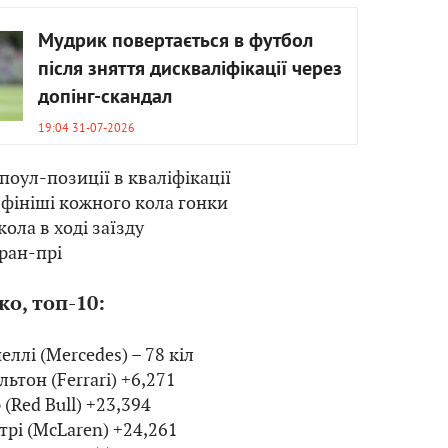
Мудрик повертається в футбол
після зняття дискваліфікації через
допінг-скандал
19:04 31-07-2026
оул-позиції в кваліфікації
 фініші кожного кола гонки
ла в ході заїзду
ран-прі
о, топ-10:
еллі (Mercedes) – 78 кіл
льтон (Ferrari) +6,271
 (Red Bull) +23,394
стрі (McLaren) +24,261