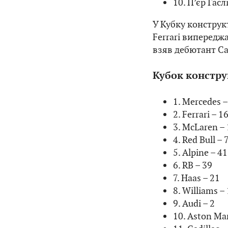
10. П’єр Гаслі
У Кубку конструк
Ferrari випередж
взяв дебютант Cad
Кубок констру
1. Mercedes 
2. Ferrari – 1
3. McLaren –
4. Red Bull – 
5. Alpine – 41
6. RB – 39
7. Haas – 21
8. Williams –
9. Audi – 2
10. Aston Mar