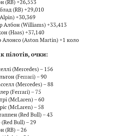
он (RB) +26,553
дблад (RB) +29,010
 (Alpin) +30,369
р Албон (Williams) +33,413
кон (Haas) +37,140
 Алонсо (Aston Martin) +1 коло
к пілотів, очки:
неллі (Mercedes) – 156
льтон (Ferrari) – 90
сселл (Mercedes) – 88
ер (Ferrari) – 75
трі (McLaren) – 60
ріс (McLaren) – 58
аппен (Red Bull) – 43
 (Red Bull) – 29
н (RB) – 26