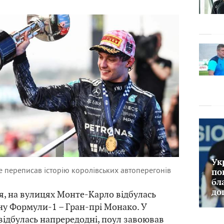
Ук
ре переписав історію королівських автоперегонів
по
бл
до
ня, на вулицях Монте-Карло відбулась
ну Формули-1 – Гран-прі Монако. У
 відбулась напрередодні, поул завоював