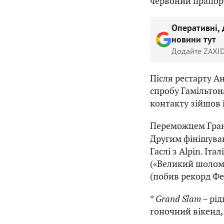
червоний прапор,
Оперативні, 
новини тут
Додайте ZAXID
Після рестарту А
спробу Гамільтон
контакту зійшов і
Переможцем Гран
Другим фінішував
Гаслі з Alpin. Іт
(«Великий шолом
(побив рекорд Фе
*
Grand Slam
– рід
гоночний вікенд,