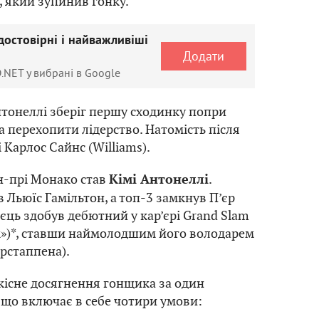
 який зупинив гонку.
достовірні і найважливіші
Додати
.NET у вибрані в Google
нтонеллі зберіг першу сходинку попри
а перехопити лідерство. Натомість після
 Карлос Сайнс (Williams).
-прі Монако став
.
Кімі Антонеллі
 Льюїс Гамільтон, а топ-3 замкнув П’єр
алієць здобув дебютний у кар’єрі Grand Slam
»)*, ставши наймолодшим його володарем
рстаппена).
кісне досягнення гонщика за один
 що включає в себе чотири умови: