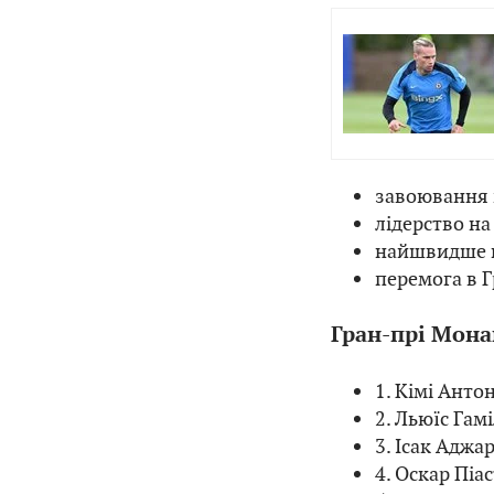
завоювання п
лідерство на
найшвидше ко
перемога в Г
Гран-прі Монак
1. Кімі Антон
2. Льюїс Гамі
3. Ісак Аджар
4. Оскар Піа