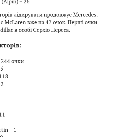
 (Alpin) – 26
торів лідирувати продовжує Mercedes.
ає McLaren вже на 47 очок. Перші очки
illac в особі Серхіо Переса.
кторів:
– 244 очки
65
 118
72
 11
tin – 1