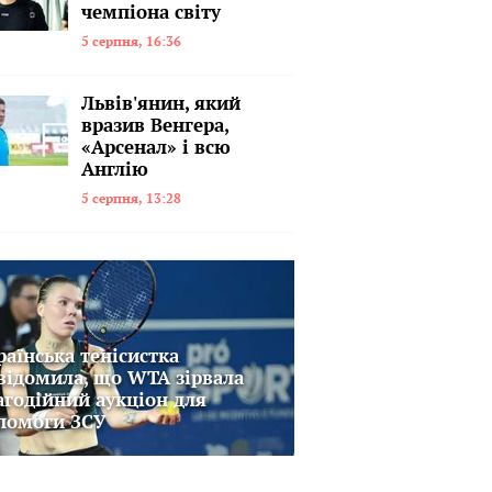
чемпіона світу
5 серпня, 16:36
Львів'янин, який
вразив Венгера,
«Арсенал» і всю
Англію
5 серпня, 13:28
раїнська тенісистка
відомила, що WTA зірвала
агодійний аукціон для
помоги ЗСУ