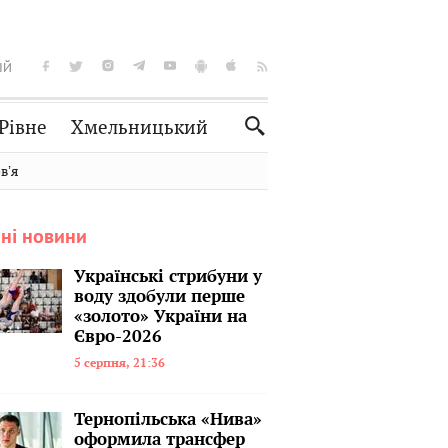
ІЙ
Рівне
Хмельницький
Словко
Культура
вʼя
Рецепти
Здоров'я
ні новини
Спорт
Краєзнавство
Нерухомість
Домашні тварини
Українські стрибуни у
воду здобули перше
«золото» України на
Євро-2026
5 серпня, 21:36
Тернопільська «Нива»
оформила трансфер