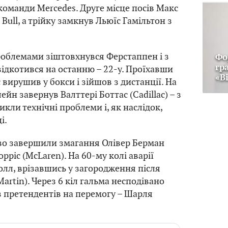
 команди Mercedes. Друге місце посів Макс
Bull, а трійку замкнув Льюїс Гамільтон з
проблемами зіштовхнувся Ферстаппен і з
Фо
гр
відкотився на останню – 22-у. Проїхавши
«В
вирушив у бокси і зійшов з дистанції. На
лейн завернув Валттері Боттас (Cadillac) – з
кли технічні проблеми і, як наслідок,
і.
во завершили змагання Олівер Берман
орріс (McLaren). На 60-му колі аварії
олл, врізавшись у загородження після
artin). Через 6 кіл гальма несподівано
 з претендентів на перемогу – Шарля