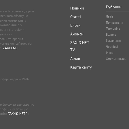
Рубрики
Новини
ів в Інтернеті відкриті
 першого абзацу на
Статті
Львів
ання матеріалів у
Прикарпаття
можливе лише з
Блоги
Тернопіль
кламні матеріали
Анонси
аній» чи
Волинь
лами та правил
Закарпаття
ZAXID.NET
стування сайтом. Усі
Чернівці
”,
"ZAXID.NET "
.
TV
Рівне
Архів
Хмельницький
Карта сайту
у сфері медіа — R40-
о фонду за демократію
ає офіційну позицію
каціях
"ZAXID.NET "
є