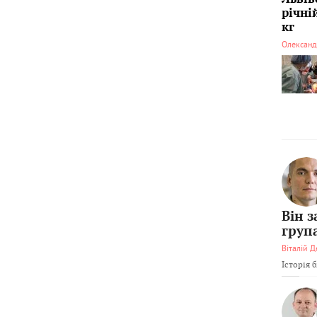
річні
кг
Олександ
Він 
груп
Віталій Д
Історія 