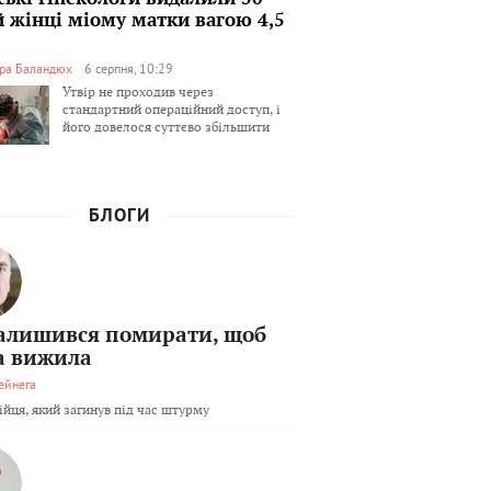
й жінці міому матки вагою 4,5
ра Баландюх
6 серпня, 10:29
Утвір не проходив через
стандартний операційний доступ, і
його довелося суттєво збільшити
БЛОГИ
залишився помирати, щоб
а вижила
ейнега
бійця, який загинув під час штурму