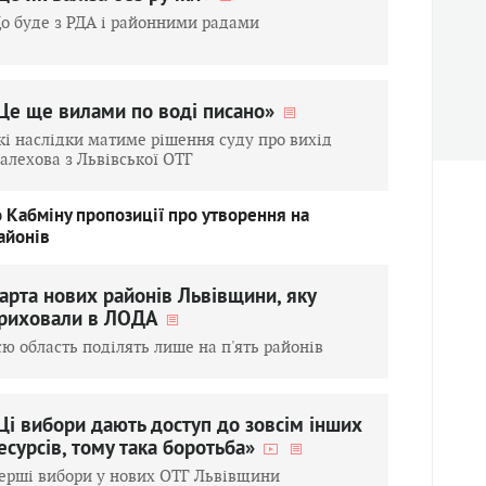
о буде з РДА і районними радами
Це ще вилами по воді писано»
кі наслідки матиме рішення суду про вихід
алехова з Львівської ОТГ
 Кабміну пропозиції про утворення на
айонів
арта нових районів Львівщини, яку
риховали в ЛОДА
сю область поділять лише на п'ять районів
Ці вибори дають доcтуп до зовсім інших
есурсів, тому така боротьба»
ерші вибори у нових ОТГ Львівщини