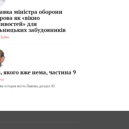
тавка міністра оборони
рова як «вікно
ивостей» для
льницьких забудовників
 Зубач
, якого вже нема, частина 9
мко
а історія міста Львова, розділ 81