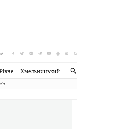
ІЙ
Рівне
Хмельницький
Словко
Культура
вʼя
Рецепти
Здоров'я
Спорт
Краєзнавство
Нерухомість
Домашні тварини