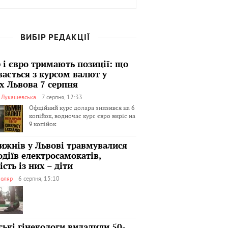
ВИБІР РЕДАКЦІЇ
 і євро тримають позиції: що
вається з курсом валют у
х Львова 7 серпня
я Лукашевська
7 серпня, 12:33
Офційний курс долара знизився на 6
копійок, водночас курс євро виріс на
9 копійок
тижнів у Львові травмувалися
одіїв електросамокатів,
сть із них – діти
оляр
6 серпня, 15:10
ські гінекологи видалили 50-