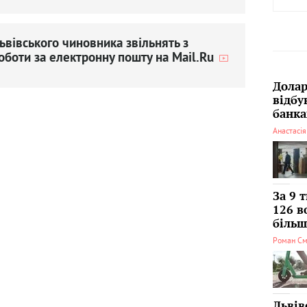
ьвівського чиновника звільнять з
оботи за електронну пошту на Mail.Ru
Долар
відбу
банка
Анастасі
За 9 
126 в
більші
Роман См
Львів