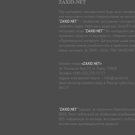
ZAXID.NET
При цитуванні і використанні будь-яких матеріал
для пошукових систем гіперпосилання не нижче
"ZAXID.NET "
— обов’язкові. Цитування і використ
оффлайн-медіа, Мобільних додатках, SmartTV 
письмової згоди
"ZAXID.NET "
. Всі комерційні ре
позначені словами «Спецпроєкт», «Новини комп
«Партнерський матеріал». Детальніше щодо рек
цитування можна ознайомитись в правилах кори
права захищені. © 2005—2026, ТОВ “ЗАХІД.НЕТ
Онлайн-медіа
«ZAXID.NET»
пл. Галицька, буд. 15, м. Львів, 79008
Телефон
+380 (32) 229-77-77
Адреса електронної пошти —
info@zaxid.net
Ідентифікатор онлайн-медіа в Реєстрі суб'єктів 
06155
"ZAXID.NET "
працює за підтримки Європейськог
(EED). Зміст публікацій не обов’язково відображ
EED. Інформація чи погляди, висловлені у публі
виключною відповідальністю редакції.