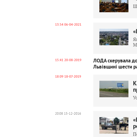
Щ
13:54 06-04-2021
«
Я
М
ЛОДА скерувала до
15:41 20-08-2019
Львівщині шести р
18:09 18-07-2019
К
п
У
20:08 15-12-2016
«
р
П