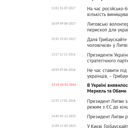
На час російсько-
11:01 31-07-2017
кількість винищува
Литовські волонте
16:59 09-06-2017
перископ для украї
Даля Грибаускайте
19:33 25-03-2017
чоловічків» у Литві
Президенти Україн
13:17 12-12-2016
стратегічного парт
Не час ставити під
10:59 07-04-2016
українців, – Гриба
В Україні виявило
13:19 10-02-2016
Меркель та Обами
Президент Литви з
21:55 17-01-2016
режим з ЄС до кін
Президент Литви рі
14:45 02-12-2015
У Києві Грібауска
21:09 21-03-2015