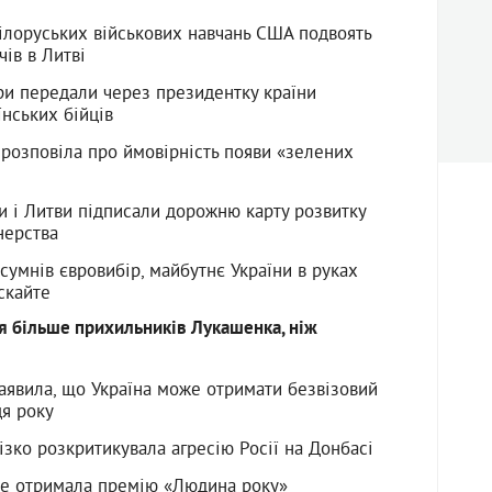
білоруських військових навчань США подвоять
чів в Литві
ри передали через президентку країни
нських бійців
 розповіла про ймовірність появи «зелених
и і Литви підписали дорожню карту розвитку
нерства
 сумнів євровибір, майбутнє України в руках
ускайте
ся більше прихильників Лукашенка, ніж
аявила, що Україна може отримати безвізовий
ця року
зко розкритикувала агресію Росії на Донбасі
йте отримала премію «Людина року»