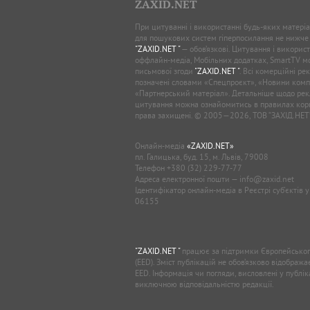
ZAXID.NET
При цитуванні і використанні будь-яких матеріал
для пошукових систем гіперпосилання не нижче
"ZAXID.NET "
— обов’язкові. Цитування і використ
оффлайн-медіа, Мобільних додатках, SmartTV 
письмової згоди
"ZAXID.NET "
. Всі комерційні ре
позначені словами «Спецпроєкт», «Новини комп
«Партнерський матеріал». Детальніше щодо рек
цитування можна ознайомитись в правилах кори
права захищені. © 2005—2026, ТОВ “ЗАХІД.НЕТ
Онлайн-медіа
«ZAXID.NET»
пл. Галицька, буд. 15, м. Львів, 79008
Телефон
+380 (32) 229-77-77
Адреса електронної пошти —
info@zaxid.net
Ідентифікатор онлайн-медіа в Реєстрі суб'єктів 
06155
"ZAXID.NET "
працює за підтримки Європейськог
(EED). Зміст публікацій не обов’язково відображ
EED. Інформація чи погляди, висловлені у публі
виключною відповідальністю редакції.