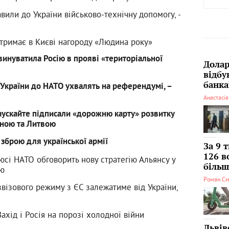
вили до України військово-технічну допомогу, -
тримає в Києві нагороду «Людина року»
винуватила Росію в прояві «територіальної
Долар
відбу
банка
 України до НАТО ухвалять на референдумі, –
Анастасі
аускайте підписали «дорожню карту» розвитку
їною та Литвою
зброю для української армії
За 9 
126 в
нюсі НАТО обговорить нову стратегію Альянсу у
більші
єю
Роман См
візового режиму з ЄС залежатиме від України,
ахід і Росія на порозі холодної війни
Львів