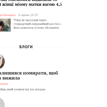
й жінці міому матки вагою 4,5
ра Баландюх
6 серпня, 10:29
Утвір не проходив через
стандартний операційний доступ, і
його довелося суттєво збільшити
БЛОГИ
залишився помирати, щоб
а вижила
ейнега
бійця, який загинув під час штурму