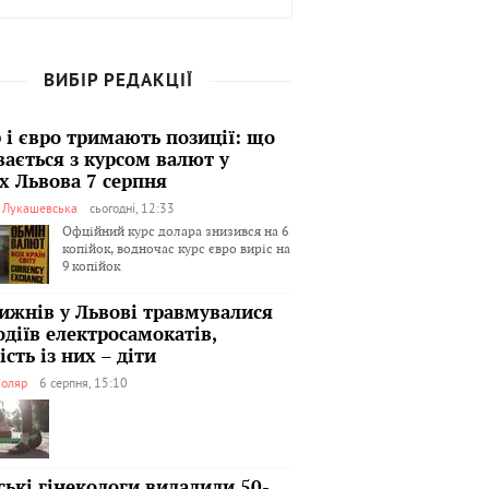
ВИБІР РЕДАКЦІЇ
 і євро тримають позиції: що
вається з курсом валют у
х Львова 7 серпня
я Лукашевська
сьогодні, 12:33
Офційний курс долара знизився на 6
копійок, водночас курс євро виріс на
9 копійок
тижнів у Львові травмувалися
одіїв електросамокатів,
сть із них – діти
оляр
6 серпня, 15:10
ські гінекологи видалили 50-