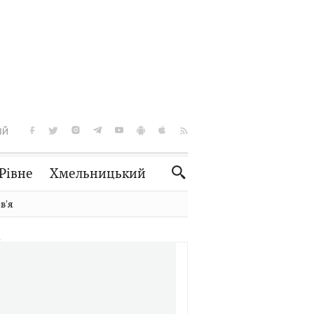
ІЙ
Рівне
Хмельницький
Словко
Культура
вʼя
Рецепти
Здоров'я
Спорт
Краєзнавство
Нерухомість
Домашні тварини