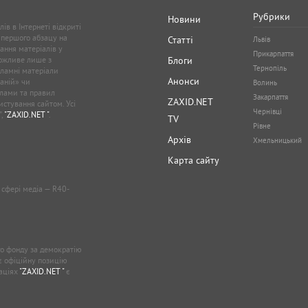
Рубрики
Новини
ів в Інтернеті відкриті
 першого абзацу на
Статті
Львів
ання матеріалів у
Прикарпаття
можливе лише з
Блоги
Тернопіль
кламні матеріали
Анонси
аній» чи
Волинь
лами та правил
Закарпаття
ZAXID.NET
стування сайтом. Усі
Чернівці
”,
"ZAXID.NET "
.
TV
Рівне
Архів
Хмельницький
Карта сайту
у сфері медіа — R40-
о фонду за демократію
ає офіційну позицію
каціях
"ZAXID.NET "
є