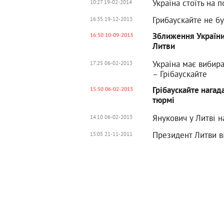
Україна стоїть на 
10:27 19-02-2014
Грибаускайте не бу
16:35 19-12-2013
Зближення України 
16:50 10-09-2013
Литви
Україна має вибира
17:25 06-02-2013
– Грібаускайте
Грібаускайте нагад
15:50 06-02-2013
тюрмі
Янукович у Литві 
14:10 06-02-2013
Президент Литви ві
15:05 21-11-2011