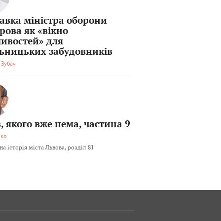
тавка міністра оборони
рова як «вікно
ивостей» для
льницьких забудовників
 Зубач
, якого вже нема, частина 9
мко
а історія міста Львова, розділ 81