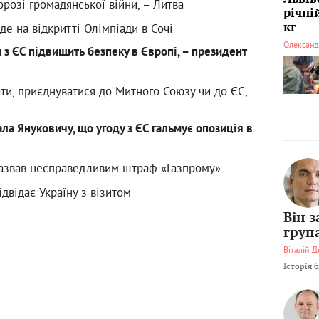
порозі громадянської війни, – Литва
річні
де на відкритті Олімпіади в Сочі
кг
Олександ
з ЄC підвищить безпеку в Європі, – президент
ти, приєднуватися до Митного Союзу чи до ЄС,
ала Януковичу, що угоду з ЄС гальмує опозиція в
назвав несправедливим штраф «Газпрому»
двідає Україну з візитом
Він 
груп
Віталій Д
Історія 