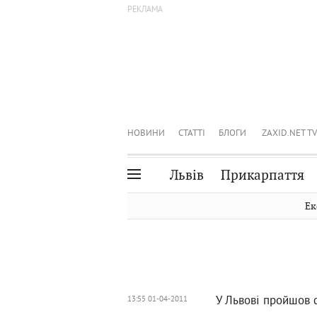
НОВИНИ
СТАТТІ
БЛОГИ
ZAXID.NET TV
Львів
Прикарпаття
Івано-Франківськ
Рівне
Ек
Тернопіль
Львів
Волинь
Чернівці
Закарпаття
Шептицький
У Львові пройшов 
13:55 01-04-2011