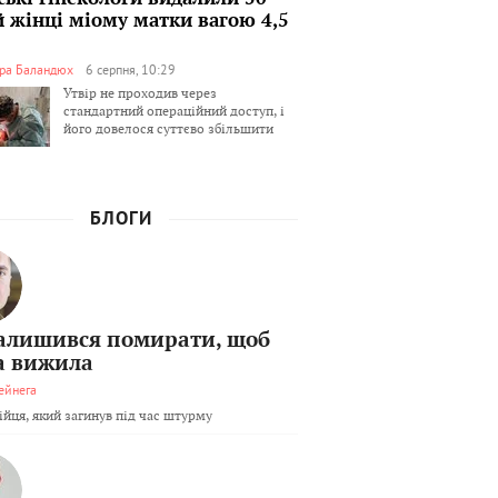
й жінці міому матки вагою 4,5
ра Баландюх
6 серпня, 10:29
Утвір не проходив через
стандартний операційний доступ, і
його довелося суттєво збільшити
БЛОГИ
залишився помирати, щоб
а вижила
ейнега
бійця, який загинув під час штурму