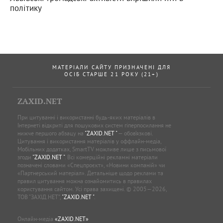
політику
МАТЕРІАЛИ САЙТУ ПРИЗНАЧЕНІ ДЛЯ
ОСІБ СТАРШЕ 21 РОКУ (21+)
ZAXID.NET
При цитуванні і використанні будь-яких матеріалів в
Інтернеті відкриті для пошукових систем гіперпосилання не
нижче першого абзацу на
"ZAXID.NET "
— обов’язкові.
Цитування і використання матеріалів у оффлайн-медіа,
Мобільних додатках, SmartTV можливе лише з письмової
згоди
"ZAXID.NET "
. Всі комерційні рекламні матеріали
позначені словами «Спецпроєкт», «Новини компаній» чи
«Партнерський матеріал». Детальніше щодо реклами та
правил цитування можна ознайомитись в правилах
користування сайтом. Усі права захищені. © 2005—2026,
ТОВ “ЗАХІД.НЕТ”,
"ZAXID.NET "
.
Онлайн-медіа
«ZAXID.NET»