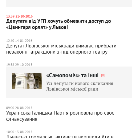
13:39 21-10-2016
Депутати від УГП хочуть обмежити доступ до
«Цвинтаря орлят» у Львові
12:40 14-01-2016
Депутат Львівської міськради вимагає прибрати
незаконні атракціони з-під оперного театру
19:58 29-10-2015
«Самопоміч» та інші
Усі депутати нового скликання
Львівської міської ради
09:00 28-08-2015
Українська Галицька Партія розповіла про своє
фінансування
10:00 13-08-2015
Львівські громадські активісти вирішили йти в