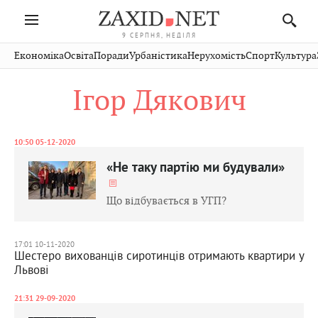
9 СЕРПНЯ, НЕДІЛЯ
Івано-
Публікації
Авто
Словко
Культура
Економіка
Освіта
Поради
Урбаністика
Нерухомість
Спорт
Культура
Стрий
Рівне
Франківськ
Світ
Економіка
Рецепти
Здоров'я
Дрогобич
Львів
Тернопіль
Ігор Дякович
Кіно
Дім
Спорт
Краєзнавство
Хмельницький
Чернівці
Волинь
Фото
Освіта
Нерухомість
Домашні
Вінниця
Шептицький
Закарпаття
тварини
10:50 05-12-2020
«Не таку партію ми будували»
Що відбувається в УГП?
17:01 10-11-2020
Шестеро вихованців сиротинців отримають квартири у
Львові
21:31 29-09-2020