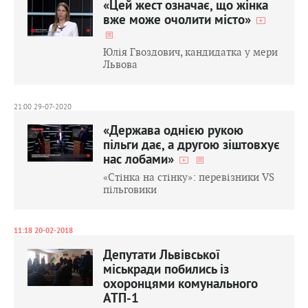
«Цей жест означає, що жінка
вже може очолити місто»
Юлія Гвоздович, кандидатка у мери
Львова
21:00 29-07-2020
«Держава однією рукою
пільги дає, а другою зіштовхує
нас лобами»
«Стінка на стінку»: перевізники VS
пільговики
11:18 20-02-2018
Депутати Львівської
міськради побились із
охоронцями комунального
АТП-1