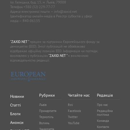
пл. Галицька, буд. 15, м. Львів, 79008
Телефон
+380 (32) 229-77-77
Адреса електронної пошти —
info@zaxid.net
Ідентифікатор онлайн-медіа в Реєстрі суб'єктів у сфері
медіа — R40-06155
"ZAXID.NET "
працює за підтримки Європейського фонду за
демократію (EED). Зміст публікацій не обов’язково
відображає офіційну позицію EED. Інформація чи погляди,
висловлені у публікаціях
"ZAXID.NET "
є виключною
відповідальністю редакції.
Рубрики
Читайте нас
Редакція
Новини
Статті
Львів
Rss
Про нас
Прикарпаття
Facebook
Редакційна
Блоги
політика
Тернопіль
Twitter
Команда
Анонси
Волинь
YouTube
Контакти
Закарпаття