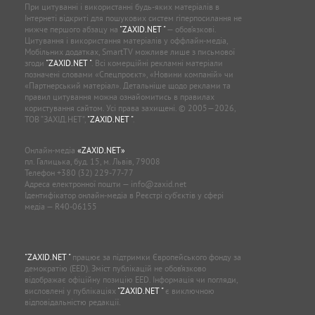
При цитуванні і використанні будь-яких матеріалів в
Інтернеті відкриті для пошукових систем гіперпосилання не
нижче першого абзацу на
"ZAXID.NET "
— обов’язкові.
Цитування і використання матеріалів у оффлайн-медіа,
Мобільних додатках, SmartTV можливе лише з письмової
згоди
"ZAXID.NET "
. Всі комерційні рекламні матеріали
позначені словами «Спецпроєкт», «Новини компаній» чи
«Партнерський матеріал». Детальніше щодо реклами та
правил цитування можна ознайомитись в правилах
користування сайтом. Усі права захищені. © 2005—2026,
ТОВ “ЗАХІД.НЕТ”,
"ZAXID.NET "
.
Онлайн-медіа
«ZAXID.NET»
пл. Галицька, буд. 15, м. Львів, 79008
Телефон
+380 (32) 229-77-77
Адреса електронної пошти —
info@zaxid.net
Ідентифікатор онлайн-медіа в Реєстрі суб'єктів у сфері
медіа — R40-06155
"ZAXID.NET "
працює за підтримки Європейського фонду за
демократію (EED). Зміст публікацій не обов’язково
відображає офіційну позицію EED. Інформація чи погляди,
висловлені у публікаціях
"ZAXID.NET "
є виключною
відповідальністю редакції.