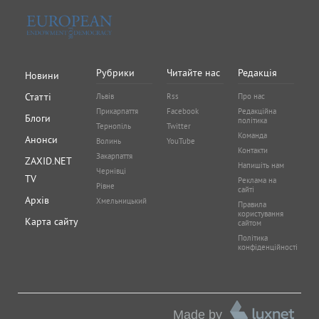
Рубрики
Читайте нас
Редакція
Новини
Статті
Львів
Rss
Про нас
Прикарпаття
Facebook
Редакційна
Блоги
політика
Тернопіль
Twitter
Команда
Анонси
Волинь
YouTube
Контакти
Закарпаття
ZAXID.NET
Напишіть нам
Чернівці
TV
Реклама на
Рівне
сайті
Архів
Хмельницький
Правила
користування
Карта сайту
сайтом
Політика
конфіденційності
Made by