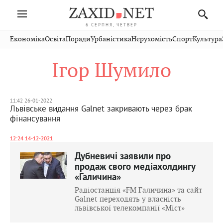
6 СЕРПНЯ, ЧЕТВЕР
Івано-
Публікації
Авто
Словко
Культура
Економіка
Освіта
Поради
Урбаністика
Нерухомість
Спорт
Культура
Стрий
Рівне
Франківськ
Світ
Економіка
Рецепти
Здоров'я
Дрогобич
Львів
Тернопіль
Ігор Шумило
Кіно
Дім
Спорт
Краєзнавство
Хмельницький
Чернівці
Волинь
Фото
Освіта
Нерухомість
Домашні
Вінниця
Шептицький
Закарпаття
тварини
11:42 26-01-2022
Львівське видання Galnet закривають через брак
фінансування
12:24 14-12-2021
Дубневичі заявили про
продаж свого медіахолдингу
«Галичина»
Радіостанція «FM Галичина» та сайт
Galnet переходять у власність
львівської телекомпанії «Міст»