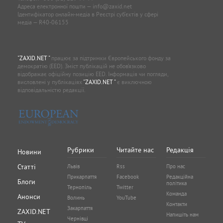
Адреса електронної пошти —
info@zaxid.net
Ідентифікатор онлайн-медіа в Реєстрі суб'єктів у сфері
медіа — R40-06155
"ZAXID.NET "
працює за підтримки Європейського фонду за
демократію (EED). Зміст публікацій не обов’язково
відображає офіційну позицію EED. Інформація чи погляди,
висловлені у публікаціях
"ZAXID.NET "
є виключною
відповідальністю редакції.
Рубрики
Читайте нас
Редакція
Новини
Статті
Львів
Rss
Про нас
Прикарпаття
Facebook
Редакційна
Блоги
політика
Тернопіль
Twitter
Команда
Анонси
Волинь
YouTube
Контакти
Закарпаття
ZAXID.NET
Напишіть нам
Чернівці