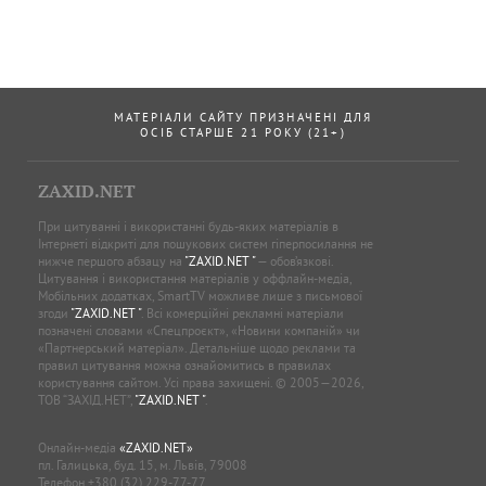
МАТЕРІАЛИ САЙТУ ПРИЗНАЧЕНІ ДЛЯ
ОСІБ СТАРШЕ 21 РОКУ (21+)
ZAXID.NET
При цитуванні і використанні будь-яких матеріалів в
Інтернеті відкриті для пошукових систем гіперпосилання не
нижче першого абзацу на
"ZAXID.NET "
— обов’язкові.
Цитування і використання матеріалів у оффлайн-медіа,
Мобільних додатках, SmartTV можливе лише з письмової
згоди
"ZAXID.NET "
. Всі комерційні рекламні матеріали
позначені словами «Спецпроєкт», «Новини компаній» чи
«Партнерський матеріал». Детальніше щодо реклами та
правил цитування можна ознайомитись в правилах
користування сайтом. Усі права захищені. © 2005—2026,
ТОВ “ЗАХІД.НЕТ”,
"ZAXID.NET "
.
Онлайн-медіа
«ZAXID.NET»
пл. Галицька, буд. 15, м. Львів, 79008
Телефон
+380 (32) 229-77-77