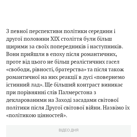
З певної перспективи політики середини і
другої половини ХІХ століття були більш
щирими за своїх попередників і наступників.
Вони прийшли в епоху після романтичних,
проте від цього не більш реалістичних гасел
«свободи, рівності, братерства» та після також
романтичної на них реакції в дусі «повернемо
істинний лад». Ще більший контраст виникає
при порівнянні слів Палмерстона з
декларованими на Заході засадами світової
політики після Другої світової війни. Назвімо їх
«політикою цінностей».
ВІДЕО ДНЯ