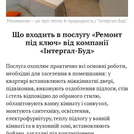
Мінімалізм – це про тепло й природність / "Інтергал-Буд"
Що входить в послугу «Ремонт
під ключ» від компанії
«Інтергал-Буд»
Послуга охоплює практично всі основні роботи,
необхідні для заселення в помешкання: у
квартирі встановлюють міжкімнатні двері,
підвіконня, виконують оздоблення підлоги, стін
і стель відповідно до обраного стилю,
облаштовують ванну кімнату і санвузол,
монтують сантехніку, освітлення,
електрофурнітуру, теплу підлогу у ванній
кімнаті та в кухонній зоні, встановлюють
бойлер, закладні під кондиціонери.