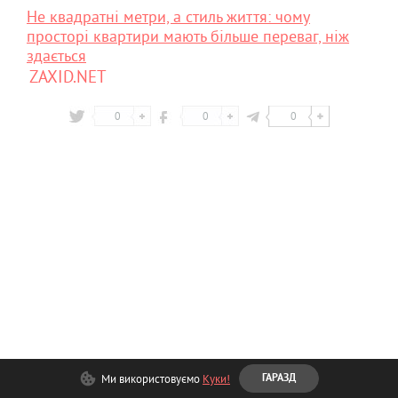
Не квадратні метри, а стиль життя: чому
просторі квартири мають більше переваг, ніж
здається
ZAXID.NET
0
0
0
Ми використовуємо
Куки!
ГАРАЗД