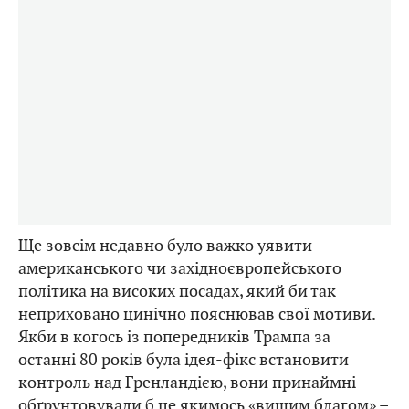
Ще зовсім недавно було важко уявити
американського чи західноєвропейського
політика на високих посадах, який би так
неприховано цинічно пояснював свої мотиви.
Якби в когось із попередників Трампа за
останні 80 років була ідея-фікс встановити
контроль над Гренландією, вони принаймні
обґрунтовували б це якимось «вищим благом» –