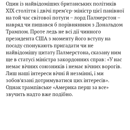
Один із найвідоміших британських політиків
ХІХ століття і двічі прем’єр-міністр цієї панівної
на той час світової потуги – лорд Палмерстон –
навряд чи пишався б порівнянням з Дональдом
Трампом. Проте ледь не всі дії чинного
президента США з моменту його вступу на
посаду спонукають пригадати чи не
найвідомішу цитату Палмерстона, сказану ним
ще в статусі міністра закордонних справ: «У нас
немає вічних союзників і немає вічних ворогів.
Лиш наші інтереси вічні й незмінні, і ми
зобов’язані дотримуватися цих інтересів».
Однак трампівське «Америка перш за все»
звучить надто вже подібно.