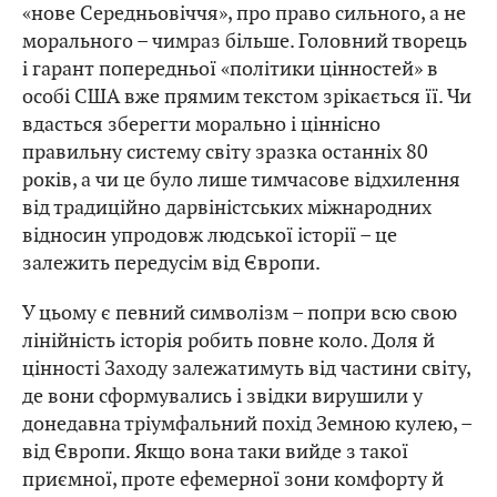
«нове Середньовіччя», про право сильного, а не
морального – чимраз більше. Головний творець
і гарант попередньої «політики цінностей» в
особі США вже прямим текстом зрікається її. Чи
вдасться зберегти морально і ціннісно
правильну систему світу зразка останніх 80
років, а чи це було лише тимчасове відхилення
від традиційно дарвіністських міжнародних
відносин упродовж людської історії – це
залежить передусім від Європи.
У цьому є певний символізм – попри всю свою
лінійність історія робить повне коло. Доля й
цінності Заходу залежатимуть від частини світу,
де вони сформувались і звідки вирушили у
донедавна тріумфальний похід Земною кулею, –
від Європи. Якщо вона таки вийде з такої
приємної, проте ефемерної зони комфорту й