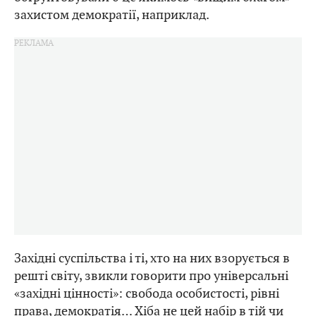
захистом демократії, наприклад.
Західні суспільства і ті, хто на них взорується в
решті світу, звикли говорити про універсальні
«західні цінності»: свобода особистості, рівні
права, демократія… Хіба не цей набір в тій чи