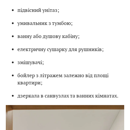
підвісний унітаз;
умивальник з тумбою;
ванну або душову кабіну;
електричну сушарку для рушників;
змішувачі;
бойлер з літражем залежно від площі
квартири;
дзеркала в санвузлах та ванних кімнатах.