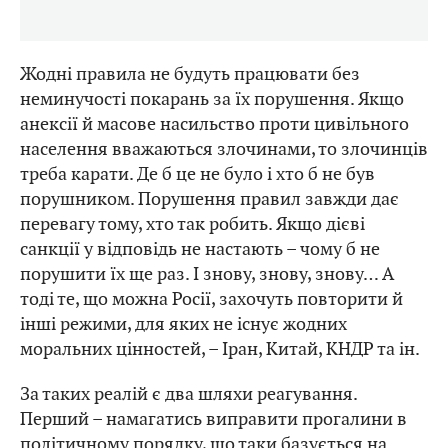
Жодні правила не будуть працювати без
неминучості покарань за їх порушення. Якщо
анексії й масове насильство проти цивільного
населення вважаються злочинами, то злочинців
треба карати. Де б це не було і хто б не був
порушником. Порушення правил завжди дає
перевагу тому, хто так робить. Якщо дієві
санкції у відповідь не настають – чому б не
порушити їх ще раз. І знову, знову, знову… А
тоді те, що можна Росії, захочуть повторити й
інші режими, для яких не існує жодних
моральних цінностей, – Іран, Китай, КНДР та ін.
За таких реалій є два шляхи реагування.
Перший – намагатись виправити прогалини в
політичному порядку, що таки базується на