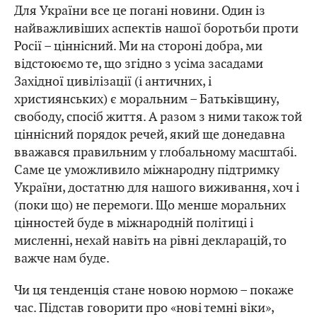
Для України все це погані новини. Один із
найважливіших аспектів нашої боротьби проти
Росії – ціннісний. Ми на стороні добра, ми
відстоюємо те, що згідно з усіма засадами
Західної цивілізації (і античних, і
християнських) є моральним – Батьківщину,
свободу, спосіб життя. А разом з ними також той
ціннісний порядок речей, який ще донедавна
вважався правильним у глобальному масштабі.
Саме це уможливило міжнародну підтримку
України, достатню для нашого виживання, хоч і
(поки що) не перемоги. Що менше моральних
цінностей буде в міжнародній політиці і
мисленні, нехай навіть на рівні декларацій, то
важче нам буде.
Чи ця тенденція стане новою нормою – покаже
час. Підстав говорити про «нові темні віки»,