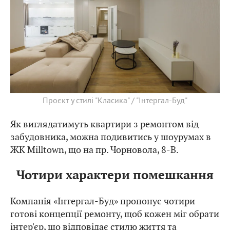
Проєкт у стилі "Класика" / "Інтергал-Буд"
Як виглядатимуть квартири з ремонтом від
забудовника, можна подивитись у шоурумах в
ЖК Milltown, що на пр. Чорновола, 8-В.
Чотири характери помешкання
Компанія «Інтергал-Буд» пропонує чотири
готові концепції ремонту, щоб кожен міг обрати
інтер'єр, що відповідає стилю життя та