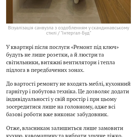
Візуалізація санвузла з оздобленням у скандинавському
стилі / "Інтергал-Буд"
У квартирі після послуги «Ремонт під ключ»
будуть не лише розетки, а й люстри та
світильники, витяжні вентилятори і тепла
підлога в передбачених зонах.
До вартості ремонту не входять меблі, кухонний
гарнітур і побутова техніка. Це дозволяє додати
індивідуальності у свій простір і при цьому
зосередитися лише на головному, адже всі
базові роботи вже виконає забудовник.
Отже, власникам залишиться лише замовити
кухню, кавомашину та вибрати зручне ліжко,