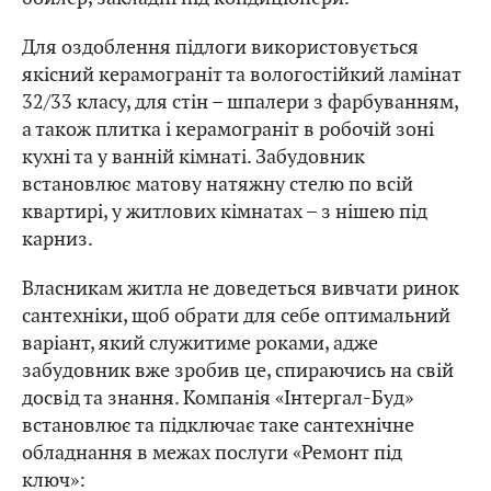
Для оздоблення підлоги використовується
якісний керамограніт та вологостійкий ламінат
32/33 класу, для стін – шпалери з фарбуванням,
а також плитка і керамограніт в робочій зоні
кухні та у ванній кімнаті. Забудовник
встановлює матову натяжну стелю по всій
квартирі, у житлових кімнатах – з нішею під
карниз.
Власникам житла не доведеться вивчати ринок
сантехніки, щоб обрати для себе оптимальний
варіант, який служитиме роками, адже
забудовник вже зробив це, спираючись на свій
досвід та знання. Компанія «Інтергал-Буд»
встановлює та підключає таке сантехнічне
обладнання в межах послуги «Ремонт під
ключ»: