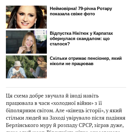
Ця схема добре звучала й іноді навіть
працювала в часи «холодної війни» з її
біполярним світом. Але «кінець історії», у який
стільки людей на Заході увірувало після падіння
Берлінського муру й розпаду СРСР, зіграв дуже,