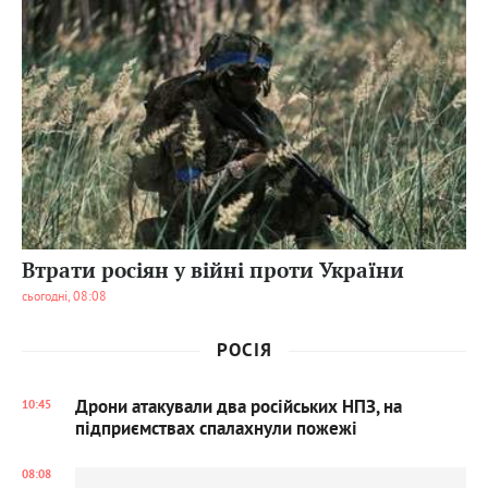
3271
09
Втрати росіян у війні проти України
сьогодні, 08:08
РОСІЯ
Дрони атакували два російських НПЗ, на
10:45
підприємствах спалахнули пожежі
08:08