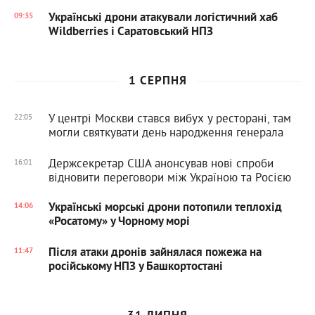
Українські дрони атакували логістичний хаб
09:35
Wildberries і Саратовський НПЗ
1 СЕРПНЯ
У центрі Москви стався вибух у ресторані, там
22:05
могли святкувати день народження генерала
Держсекретар США анонсував нові спроби
16:01
відновити переговори між Україною та Росією
Українські морські дрони потопили теплохід
14:06
«Росатому» у Чорному морі
Після атаки дронів зайнялася пожежа на
11:47
російському НПЗ у Башкортостані