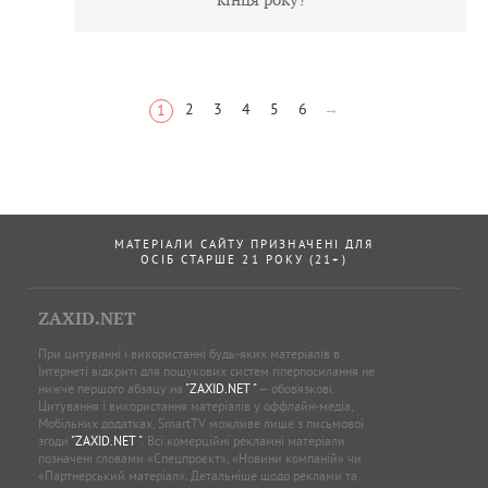
2
3
4
5
6
→
1
МАТЕРІАЛИ САЙТУ ПРИЗНАЧЕНІ ДЛЯ
ОСІБ СТАРШЕ 21 РОКУ (21+)
ZAXID.NET
При цитуванні і використанні будь-яких матеріалів в
Інтернеті відкриті для пошукових систем гіперпосилання не
нижче першого абзацу на
"ZAXID.NET "
— обов’язкові.
Цитування і використання матеріалів у оффлайн-медіа,
Мобільних додатках, SmartTV можливе лише з письмової
згоди
"ZAXID.NET "
. Всі комерційні рекламні матеріали
позначені словами «Спецпроєкт», «Новини компаній» чи
«Партнерський матеріал». Детальніше щодо реклами та