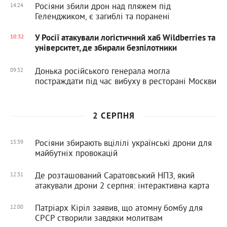
Росіяни збили дрон над пляжем під
14:24
Геленджиком, є загиблі та поранені
У Росії атакували логістичний хаб Wildberries та
10:32
університет, де збирали безпілотники
Донька російського генерала могла
09:32
постраждати під час вибуху в ресторані Москви
2 СЕРПНЯ
Росіяни збирають вцілілі українські дрони для
15:39
майбутніх провокацій
Де розташований Саратовський НПЗ, який
12:31
атакували дрони 2 серпня: інтерактивна карта
Патріарх Кіріл заявив, що атомну бомбу для
12:00
СРСР створили завдяки молитвам