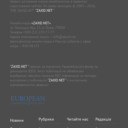
правил цитування можна ознайомитись в правилах
користування сайтом. Усі права захищені. © 2005—2026,
ТОВ “ЗАХІД.НЕТ”,
"ZAXID.NET "
.
Онлайн-медіа
«ZAXID.NET»
пл. Галицька, буд. 15, м. Львів, 79008
Телефон
+380 (32) 229-77-77
Адреса електронної пошти —
info@zaxid.net
Ідентифікатор онлайн-медіа в Реєстрі суб'єктів у сфері
медіа — R40-06155
"ZAXID.NET "
працює за підтримки Європейського фонду за
демократію (EED). Зміст публікацій не обов’язково
відображає офіційну позицію EED. Інформація чи погляди,
висловлені у публікаціях
"ZAXID.NET "
є виключною
відповідальністю редакції.
Рубрики
Читайте нас
Редакція
Новини