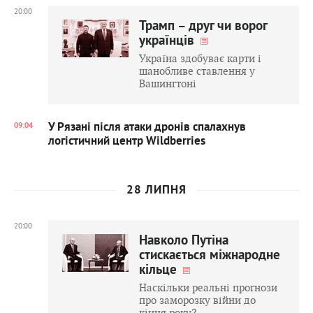
20:00
Трамп – друг чи ворог
українців
Україна здобуває карти і
шанобливе ставлення у
Вашингтоні
У Рязані після атаки дронів спалахнув
09:04
логістичний центр Wildberries
28 ЛИПНЯ
20:00
Навколо Путіна
стискається міжнародне
кільце
Наскільки реальні прогнози
про заморозку війни до
кінця року?