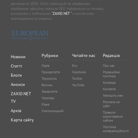
демократію (EED). Зміст публікацій не обов’язково
відображає офіційну позицію EED. Інформація чи погляди,
висловлені у публікаціях
"ZAXID.NET "
є виключною
відповідальністю редакції.
Рубрики
Читайте нас
Редакція
Новини
Статті
Львів
Rss
Про нас
Прикарпаття
Facebook
Редакційна
Блоги
політика
Тернопіль
Twitter
Команда
Анонси
Волинь
YouTube
Контакти
Закарпаття
ZAXID.NET
Напишіть нам
Чернівці
TV
Реклама на
Рівне
сайті
Архів
Хмельницький
Правила
користування
Карта сайту
сайтом
Політика
конфіденційності