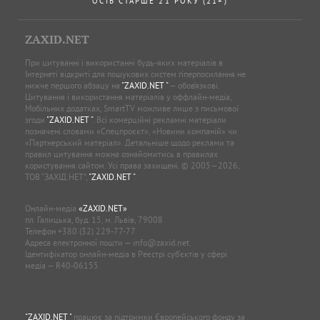
ОСІБ СТАРШЕ 21 РОКУ (21+)
ZAXID.NET
При цитуванні і використанні будь-яких матеріалів в
Інтернеті відкриті для пошукових систем гіперпосилання не
нижче першого абзацу на
"ZAXID.NET "
— обов’язкові.
Цитування і використання матеріалів у оффлайн-медіа,
Мобільних додатках, SmartTV можливе лише з письмової
згоди
"ZAXID.NET "
. Всі комерційні рекламні матеріали
позначені словами «Спецпроєкт», «Новини компаній» чи
«Партнерський матеріал». Детальніше щодо реклами та
правил цитування можна ознайомитись в правилах
користування сайтом. Усі права захищені. © 2005—2026,
ТОВ “ЗАХІД.НЕТ”,
"ZAXID.NET "
.
Онлайн-медіа
«ZAXID.NET»
пл. Галицька, буд. 15, м. Львів, 79008
Телефон
+380 (32) 229-77-77
Адреса електронної пошти —
info@zaxid.net
Ідентифікатор онлайн-медіа в Реєстрі суб'єктів у сфері
медіа — R40-06155
"ZAXID.NET "
працює за підтримки Європейського фонду за