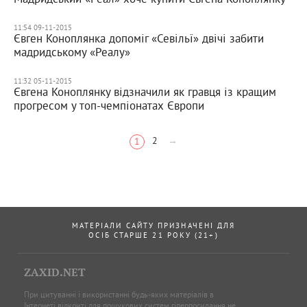
11:54 09-11-2015
Євген Коноплянка допоміг «Севільї» двічі забити
мадридському «Реалу»
11:32 05-11-2015
Євгена Коноплянку відзначили як гравця із кращим
прогресом у топ-чемпіонатах Європи
2
→
1
МАТЕРІАЛИ САЙТУ ПРИЗНАЧЕНІ ДЛЯ
ОСІБ СТАРШЕ 21 РОКУ (21+)
ZAXID.NET
При цитуванні і використанні будь-яких матеріалів в
Інтернеті відкриті для пошукових систем гіперпосилання не