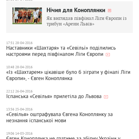
Нічия для Коноплянки
Як виглядав півфінал Ліги Європи із
трибун «Арени Львів»
17:51 28-04-2016
Наставники «Шахтаря» та «Севільї» поділились
настроями перед півфіналом Ліги Європи
10:48 28-04-2016
«Із «Шахтарем» цікавіше було б зіграти у фіналі Ліги
Європи», - Євген Коноплянка
22:12 26-04-2016
Іспанська «Севілья» прилетіла до Львова
13:56 25-04-2016
«Севілья» оштрафувала Євгена Коноплянку за
незнання іспанської мови
19:06 14-03-2016
Євген Коноплянка не гратиме за збірну України у