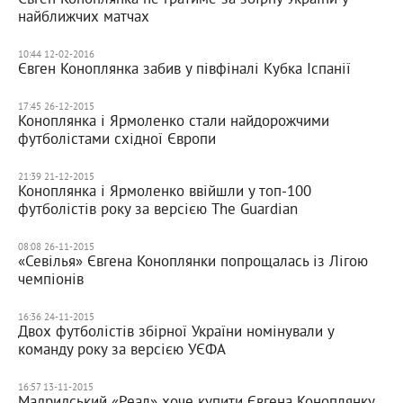
найближчих матчах
10:44 12-02-2016
Євген Коноплянка забив у півфіналі Кубка Іспанії
17:45 26-12-2015
Коноплянка і Ярмоленко стали найдорожчими
футболістами східної Європи
21:39 21-12-2015
Коноплянка і Ярмоленко ввійшли у топ-100
футболістів року за версією The Guardian
08:08 26-11-2015
«Севілья» Євгена Коноплянки попрощалась із Лігою
чемпіонів
16:36 24-11-2015
Двох футболістів збірної України номінували у
команду року за версією УЄФА
16:57 13-11-2015
Мадридський «Реал» хоче купити Євгена Коноплянку