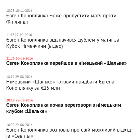
10:03 10-11-2016
Євген Коноплянка може пропустити матч проти
Фінляндії
11:17 27-10-2016
Євген Коноплянка відзначився дублем у матчі за
Кубок Німеччини (відео)
21:26 30-08-2016
Євген Коноплянка перейшов в німецький «Шальке»
18:14 29-08-2016
Німецький «Шальке» готовий придбати Євгена
Коноплянку за €15 млн
20:18 28-08-2016
Євген Коноплянка почав переговори з німецьким
клубом «Шальке»
10:02 22-08-2016
Євген Коноплянка розповів про свій можливий відхід
із «Севільї»