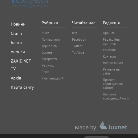
Рубрики
Читайте нас
Редакція
Новини
Статті
Львів
Rss
Про нас
Прикарпаття
Facebook
Редакційна
Блоги
політика
Тернопіль
Twitter
Команда
Анонси
Волинь
YouTube
Контакти
Закарпаття
ZAXID.NET
Напишіть нам
Чернівці
TV
Реклама на
Рівне
сайті
Архів
Хмельницький
Правила
користування
Карта сайту
сайтом
Політика
конфіденційності
Made by