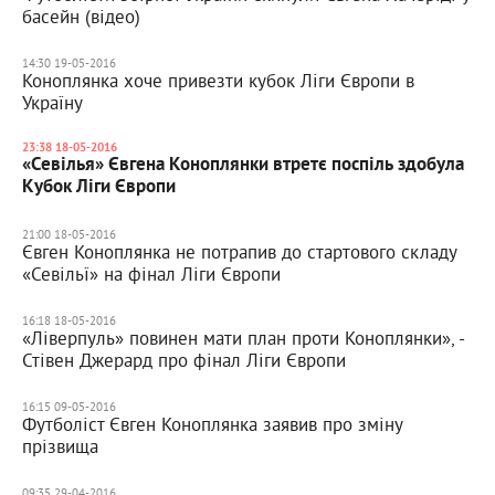
басейн (відео)
14:30 19-05-2016
Коноплянка хоче привезти кубок Ліги Європи в
Україну
23:38 18-05-2016
«Севілья» Євгена Коноплянки втретє поспіль здобула
Кубок Ліги Європи
21:00 18-05-2016
Євген Коноплянка не потрапив до стартового складу
«Севільї» на фінал Ліги Європи
16:18 18-05-2016
«Ліверпуль» повинен мати план проти Коноплянки», -
Стівен Джерард про фінал Ліги Європи
16:15 09-05-2016
Футболіст Євген Коноплянка заявив про зміну
прізвища
09:35 29-04-2016