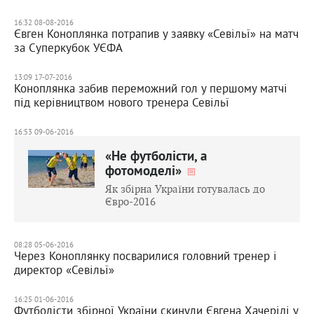
16:32 08-08-2016
Євген Коноплянка потрапив у заявку «Севільї» на матч
за Суперкубок УЄФА
13:09 17-07-2016
Коноплянка забив переможний гол у першому матчі
під керівництвом нового тренера Севільї
16:53 09-06-2016
«Не футболісти, а
фотомоделі»
Як збірна України готувалась до
Євро-2016
08:28 05-06-2016
Через Коноплянку посварилися головний тренер і
директор «Севільї»
16:25 01-06-2016
Футболісти збірної України скинули Євгена Хачеріді у