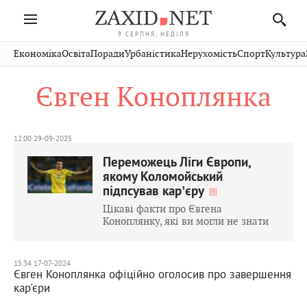
9 СЕРПНЯ, НЕДІЛЯ
Івано-
Публікації
Авто
Словко
Культура
Економіка
Освіта
Поради
Урбаністика
Нерухомість
Спорт
Культура
Стрий
Рівне
Франківськ
Світ
Економіка
Рецепти
Здоров'я
Дрогобич
Львів
Тернопіль
Євген Коноплянка
Кіно
Дім
Спорт
Краєзнавство
Хмельницький
Чернівці
Волинь
Фото
Освіта
Нерухомість
Домашні
Вінниця
Шептицький
Закарпаття
тварини
12:00 29-09-2025
Переможець Ліги Європи,
якому Коломойський
підпсував карʼєру
Цікаві факти про Євгена
Коноплянку, які ви могли не знати
15:34 17-07-2024
Євген Коноплянка офіційно оголосив про завершення
кар'єри