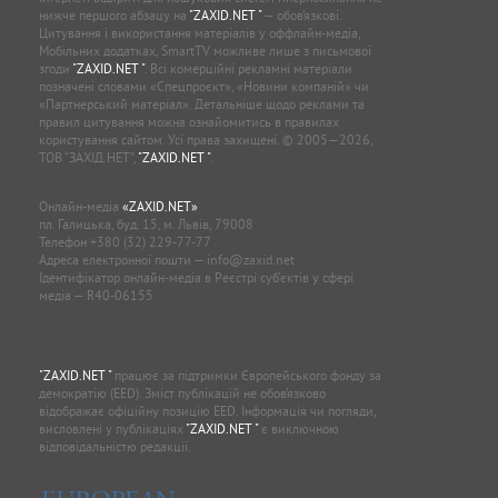
нижче першого абзацу на
"ZAXID.NET "
— обов’язкові.
Цитування і використання матеріалів у оффлайн-медіа,
Мобільних додатках, SmartTV можливе лише з письмової
згоди
"ZAXID.NET "
. Всі комерційні рекламні матеріали
позначені словами «Спецпроєкт», «Новини компаній» чи
«Партнерський матеріал». Детальніше щодо реклами та
правил цитування можна ознайомитись в правилах
користування сайтом. Усі права захищені. © 2005—2026,
ТОВ “ЗАХІД.НЕТ”,
"ZAXID.NET "
.
Онлайн-медіа
«ZAXID.NET»
пл. Галицька, буд. 15, м. Львів, 79008
Телефон
+380 (32) 229-77-77
Адреса електронної пошти —
info@zaxid.net
Ідентифікатор онлайн-медіа в Реєстрі суб'єктів у сфері
медіа — R40-06155
"ZAXID.NET "
працює за підтримки Європейського фонду за
демократію (EED). Зміст публікацій не обов’язково
відображає офіційну позицію EED. Інформація чи погляди,
висловлені у публікаціях
"ZAXID.NET "
є виключною
відповідальністю редакції.