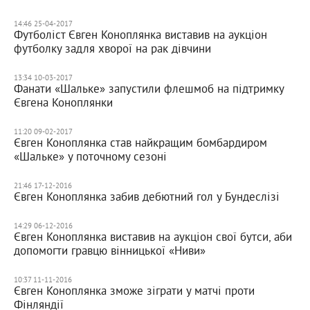
14:46 25-04-2017
Футболіст Євген Коноплянка виставив на аукціон
футболку задля хворої на рак дівчини
13:34 10-03-2017
Фанати «Шальке» запустили флешмоб на підтримку
Євгена Коноплянки
11:20 09-02-2017
Євген Коноплянка став найкращим бомбардиром
«Шальке» у поточному сезоні
21:46 17-12-2016
Євген Коноплянка забив дебютний гол у Бундеслізі
14:29 06-12-2016
Євген Коноплянка виставив на аукціон свої бутси, аби
допомогти гравцю вінницької «Ниви»
10:37 11-11-2016
Євген Коноплянка зможе зіграти у матчі проти
Фінляндії