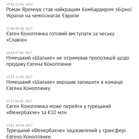
10:58 22-06-2024
Роман Яремчук став найкращим бомбардиром збірної
України на чемпіонатах Європи
23:00 08-06-2017
Євген Коноплянка готовий виступати за чеську
«Славію»
16:49 07-06-2017
Німецький «Шальке» не отримував пропозицій щодо
продажу Євгена Коноплянки
15:35 11-05-2017
Німецький «Шальке» вирішив залишити в команді
Євгена Коноплянку
13:27 04-05-2017
Євген Коноплянка може перейти у турецький
«Фенербахче» за €10 млн
13:41 28-04-2017
Турецький «Фенербахче» зацікавлений у трансфері
Євгена Коноплянки