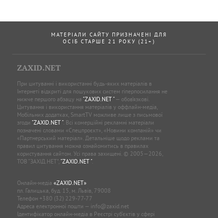
МАТЕРІАЛИ САЙТУ ПРИЗНАЧЕНІ ДЛЯ
ОСІБ СТАРШЕ 21 РОКУ (21+)
ZAXID.NET
При цитуванні і використанні будь-яких матеріалів в
Інтернеті відкриті для пошукових систем гіперпосилання не
нижче першого абзацу на
"ZAXID.NET "
— обов’язкові.
Цитування і використання матеріалів у оффлайн-медіа,
Мобільних додатках, SmartTV можливе лише з письмової
згоди
"ZAXID.NET "
. Всі комерційні рекламні матеріали
позначені словами «Спецпроєкт», «Новини компаній» чи
«Партнерський матеріал». Детальніше щодо реклами та
правил цитування можна ознайомитись в правилах
користування сайтом. Усі права захищені. © 2005—2026,
ТОВ “ЗАХІД.НЕТ”,
"ZAXID.NET "
.
Онлайн-медіа
«ZAXID.NET»
пл. Галицька, буд. 15, м. Львів, 79008
Телефон
+380 (32) 229-77-77
Адреса електронної пошти —
info@zaxid.net
Ідентифікатор онлайн-медіа в Реєстрі суб'єктів у сфері