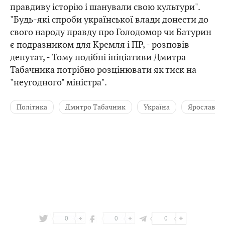
правдиву історію і шанували свою культури".
"Будь-які спроби української влади донести до
свого народу правду про Голодомор чи Батурин
є подразником для Кремля і ПР, - розповів
депутат, - Тому подібні ініціативи Дмитра
Табачника потрібно розцінювати як тиск на
"неугодного" міністра".
Політика
Дмитро Табачник
Україна
Ярослав К
0
0
0