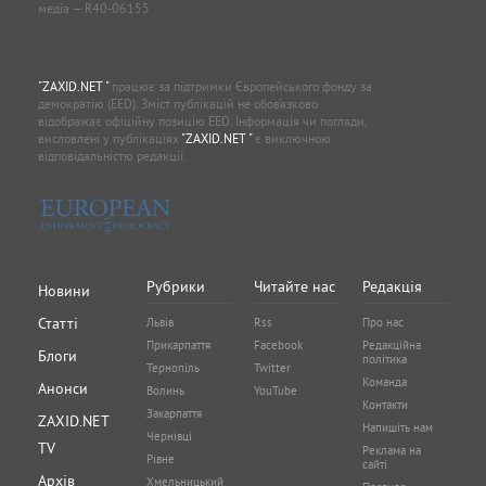
медіа — R40-06155
"ZAXID.NET "
працює за підтримки Європейського фонду за
демократію (EED). Зміст публікацій не обов’язково
відображає офіційну позицію EED. Інформація чи погляди,
висловлені у публікаціях
"ZAXID.NET "
є виключною
відповідальністю редакції.
Рубрики
Читайте нас
Редакція
Новини
Статті
Львів
Rss
Про нас
Прикарпаття
Facebook
Редакційна
Блоги
політика
Тернопіль
Twitter
Команда
Анонси
Волинь
YouTube
Контакти
Закарпаття
ZAXID.NET
Напишіть нам
Чернівці
TV
Реклама на
Рівне
сайті
Архів
Хмельницький