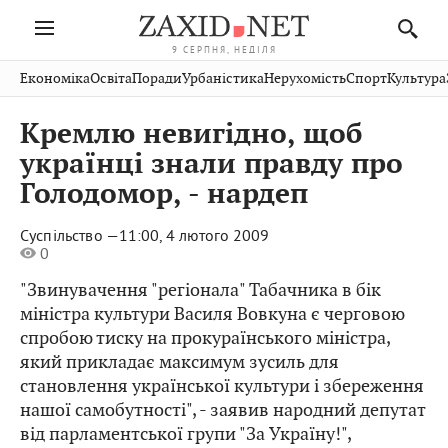
9 СЕРПНЯ, НЕДІЛЯ
Івано-
Публікації
Авто
Словко
Культура
Економіка
Освіта
Поради
Урбаністика
Нерухомість
Спорт
Культура
Стрий
Рівне
Франківськ
Світ
Економіка
Рецепти
Здоров'я
Дрогобич
Львів
Тернопіль
Кремлю невигідно, щоб
Кіно
Дім
Спорт
Краєзнавство
Хмельницький
Чернівці
Волинь
українці знали правду про
Фото
Освіта
Нерухомість
Домашні
Вінниця
Шептицький
Голодомор, - нардеп
Закарпаття
тварини
Суспільство —
11:00, 4 лютого 2009
0
"Звинувачення "регіонала" Табачника в бік
міністра культури Василя Вовкуна є черговою
спробою тиску на прокураїнського міністра,
який прикладає максимум зусиль для
становлення української культури і збереження
нашої самобутності", - заявив народний депутат
від парламентської групи "За Україну!",