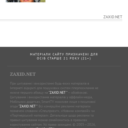
ZAXID.NET
МАТЕРІАЛИ САЙТУ ПРИЗНАЧЕНІ ДЛЯ
ОСІБ СТАРШЕ 21 РОКУ (21+)
ZAXID.NET
При цитуванні і використанні будь-яких матеріалів в
Інтернеті відкриті для пошукових систем гіперпосилання не
нижче першого абзацу на
"ZAXID.NET "
— обов’язкові.
Цитування і використання матеріалів у оффлайн-медіа,
Мобільних додатках, SmartTV можливе лише з письмової
згоди
"ZAXID.NET "
. Всі комерційні рекламні матеріали
позначені словами «Спецпроєкт», «Новини компаній» чи
«Партнерський матеріал». Детальніше щодо реклами та
правил цитування можна ознайомитись в правилах
користування сайтом. Усі права захищені. © 2005—2026,