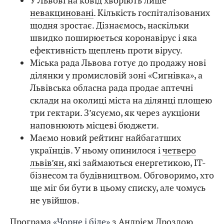
У Львові на ковід хворіють лише
невакциновані
. Кількість госпіталізованих
щодня зростає. Дізнаємось, наскільки
швидко поширюється коронавірус і яка
ефективність щеплень проти вірусу.
Міська рада Львова готує до продажу нові
ділянки у промисловій зоні «Сигнівка», а
Львівська обласна рада продає аптечні
склади на околиці міста на ділянці площею
три гектари. З’ясуємо, як через аукціони
наповнюють місцеві бюджети.
Маємо новий рейтинг найбагатших
українців. У ньому опинилося і
четверо
львів’ян
, які займаються енергетикою, IT-
бізнесом та будівництвом. Обговоримо, хто
ще міг би бути в цьому списку, але чомусь
не увійшов.
Програма
«Чорне і біле»
з Андрієм Дроздою