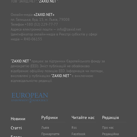
ТОВ “ЗАХІД.НЕТ”,
"ZAXID.NET "
.
Онлайн-медіа
«ZAXID.NET»
пл. Галицька, буд. 15, м. Львів, 79008
Телефон
+380 (32) 229-77-77
Адреса електронної пошти —
info@zaxid.net
Ідентифікатор онлайн-медіа в Реєстрі суб'єктів у сфері
медіа — R40-06155
"ZAXID.NET "
працює за підтримки Європейського фонду за
демократію (EED). Зміст публікацій не обов’язково
відображає офіційну позицію EED. Інформація чи погляди,
висловлені у публікаціях
"ZAXID.NET "
є виключною
відповідальністю редакції.
Рубрики
Читайте нас
Редакція
Новини
Статті
Львів
Rss
Про нас
Прикарпаття
Facebook
Редакційна