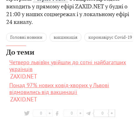
виходить у прямому ефірі ZAXID.NET у будні о
21:00 у наших соцмережах і у локальному ефірі
24 каналу.
Головні новини
вакцинація
коронавірус Covid-19
До теми
Четверо львів’ян увійшли до сотні найбагатших
українців
ZAXID.NET
Понад 97% нових ковід-хворих у Львові
відмовились від вакцинації
ZAXID.NET
0
0
0