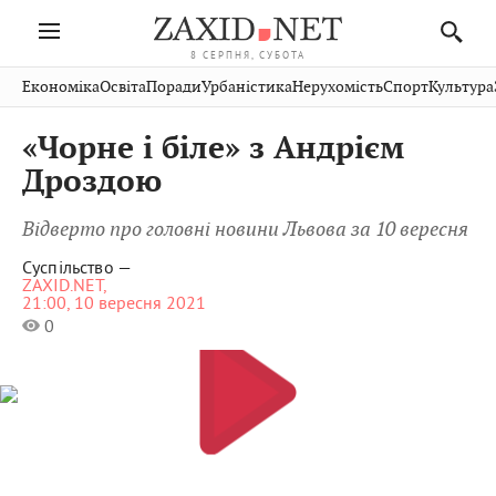
8 СЕРПНЯ, СУБОТА
Івано-
Публікації
Авто
Словко
Культура
Економіка
Освіта
Поради
Урбаністика
Нерухомість
Спорт
Культура
Стрий
Рівне
Франківськ
Світ
Економіка
Рецепти
Здоров'я
Дрогобич
Львів
Тернопіль
«Чорне і біле» з Андрієм
Кіно
Дім
Спорт
Краєзнавство
Хмельницький
Чернівці
Волинь
Дроздою
Фото
Освіта
Нерухомість
Домашні
Вінниця
Шептицький
Закарпаття
тварини
Відверто про головні новини Львова за 10 вересня
Суспільство —
ZAXID.NET,
21:00, 10 вересня 2021
0