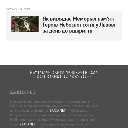
19:39 22-08-2019
Як виглядає Меморіал пам'яті
Героїв Небесної сотні у Львові
за день до відкриття
МАТЕРІАЛИ САЙТУ ПРИЗНАЧЕНІ ДЛЯ
ОСІБ СТАРШЕ 21 РОКУ (21+)
ZAXID.NET
При цитуванні і використанні будь-яких матеріалів в
Інтернеті відкриті для пошукових систем гіперпосилання не
нижче першого абзацу на
"ZAXID.NET "
— обов’язкові.
Цитування і використання матеріалів у оффлайн-медіа,
Мобільних додатках, SmartTV можливе лише з письмової
згоди
"ZAXID.NET "
. Всі комерційні рекламні матеріали