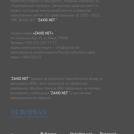
позначені словами «Спецпроєкт», «Новини компаній» чи
«Партнерський матеріал». Детальніше щодо реклами та
правил цитування можна ознайомитись в правилах
користування сайтом. Усі права захищені. © 2005—2026,
ТОВ “ЗАХІД.НЕТ”,
"ZAXID.NET "
.
Онлайн-медіа
«ZAXID.NET»
пл. Галицька, буд. 15, м. Львів, 79008
Телефон
+380 (32) 229-77-77
Адреса електронної пошти —
info@zaxid.net
Ідентифікатор онлайн-медіа в Реєстрі суб'єктів у сфері
медіа — R40-06155
"ZAXID.NET "
працює за підтримки Європейського фонду за
демократію (EED). Зміст публікацій не обов’язково
відображає офіційну позицію EED. Інформація чи погляди,
висловлені у публікаціях
"ZAXID.NET "
є виключною
відповідальністю редакції.
Рубрики
Читайте нас
Редакція