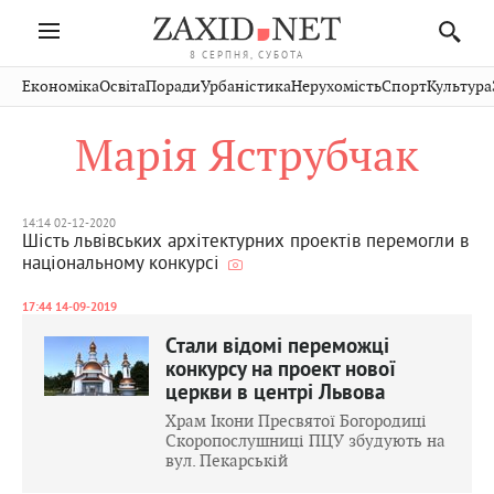
8 СЕРПНЯ, СУБОТА
Івано-
Публікації
Авто
Словко
Культура
Економіка
Освіта
Поради
Урбаністика
Нерухомість
Спорт
Культура
Стрий
Рівне
Франківськ
Світ
Економіка
Рецепти
Здоров'я
Дрогобич
Львів
Тернопіль
Марія Яструбчак
Кіно
Дім
Спорт
Краєзнавство
Хмельницький
Чернівці
Волинь
Фото
Освіта
Нерухомість
Домашні
Вінниця
Шептицький
Закарпаття
тварини
14:14 02-12-2020
Шість львівських архітектурних проектів перемогли в
національному конкурсі
17:44 14-09-2019
Стали відомі переможці
конкурсу на проект нової
церкви в центрі Львова
Храм Ікони Пресвятої Богородиці
Скоропослушниці ПЦУ збудують на
вул. Пекарській